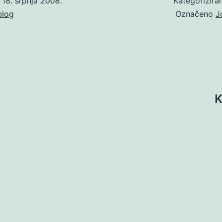
o
18. srpnja 2008.
Kategorizir
blog
Označeno
J
K