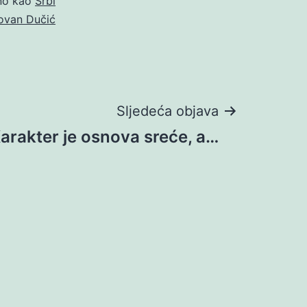
ano kao
Srbi
ovan Dučić
Sljedeća objava
arakter je osnova sreće, a…