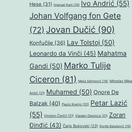
Ivo Andrić
(55)
Hese
(31)
Imanuel Kant
(19)
Johan Volfgang fon Gete
Jovan Dučić
(90)
(72)
Lav Tolstoj
(50)
Konfučije
(36)
Mahatma
Leonardo da Vinči
(45)
Marko Tulije
Gandi
(50)
Ciceron
(81)
Miroslav Mika
Meša Selimović
(19)
Muhamed
(50)
Onore De
Antić
(21)
Petar Lazić
Balzak
(40)
Paulo Koeljo
(20)
(55)
Zoran
Vinston Čerčil
(21)
Vladan Desnica
(21)
Đinđić
(43)
Čarls Bukovski
(23)
Đorđe Balašević
(19)