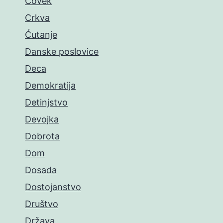
Čovek
Crkva
Ćutanje
Danske poslovice
Deca
Demokratija
Detinjstvo
Devojka
Dobrota
Dom
Dosada
Dostojanstvo
Društvo
Država