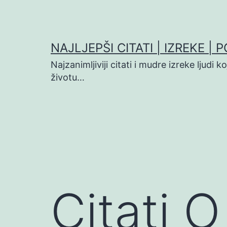
Preskoči
na
sadržaj
NAJLJEPŠI CITATI | IZREKE | 
Najzanimljiviji citati i mudre izreke ljudi 
životu…
Citati 