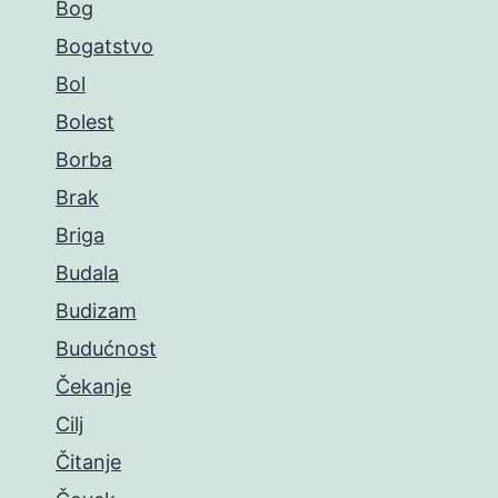
Bog
Bogatstvo
Bol
Bolest
Borba
Brak
Briga
Budala
Budizam
Budućnost
Čekanje
Cilj
Čitanje