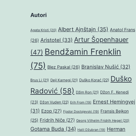
Autori
Albert Ajnštajn
(35)
Anatol Frans
Agata Kristi
(20)
Artur Šopenhauer
Aristotel
(33)
(26)
Bendžamin Frenklin
(47)
(75)
Branislav Nušić
(32)
Blez Paskal
(26)
Duško
Duško Korać
(22)
Brus Li
(21)
Dejl Karnegi
(21)
Radović
(58)
Džon F. Kenedi
Džim Ron
(21)
Ernest Hemingvej
(23)
Džon Vuden
(22)
Erih From
(19)
(31)
Ezop
(27)
Fransis Bejkon
Fjodor Dostojevski
(19)
Fridrih Niče
(27)
(25)
Georg Vilhelm Fridrih Hegel
(20)
Gotama Buda
(34)
Herman
Halil Džubran
(19)