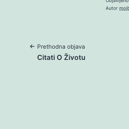
Objavljen
Autor
moj
Navigacija
Prethodna objava
Citati O Životu
objava