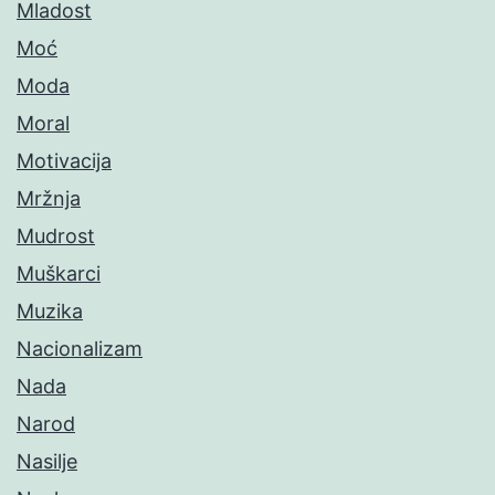
Mladost
Moć
Moda
Moral
Motivacija
Mržnja
Mudrost
Muškarci
Muzika
Nacionalizam
Nada
Narod
Nasilje