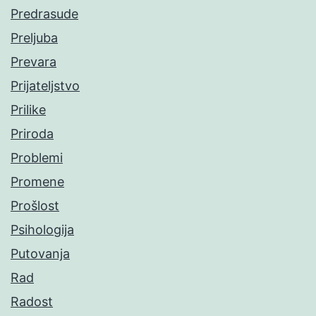
Predrasude
Preljuba
Prevara
Prijateljstvo
Prilike
Priroda
Problemi
Promene
Prošlost
Psihologija
Putovanja
Rad
Radost