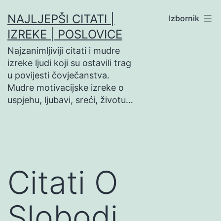
Preskoči
NAJLJEPŠI CITATI |
Izbornik
na
IZREKE | POSLOVICE
sadržaj
Najzanimljiviji citati i mudre
izreke ljudi koji su ostavili trag
u povijesti čovječanstva.
Mudre motivacijske izreke o
uspjehu, ljubavi, sreći, životu…
Citati O
Slobodi