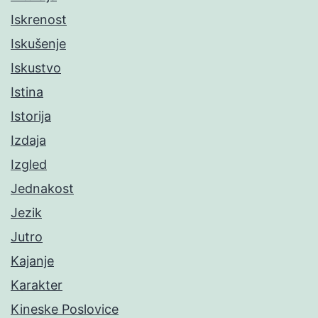
Iskrenost
Iskušenje
Iskustvo
Istina
Istorija
Izdaja
Izgled
Jednakost
Jezik
Jutro
Kajanje
Karakter
Kineske Poslovice