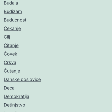
Budala
Budizam
Budućnost
Čekanje
Cilj
Čitanje
Čovek
Crkva
Ćutanje
Danske poslovice
Deca
Demokratija
Detinjstvo