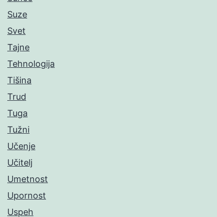
Suze
Svet
Tajne
Tehnologija
Tišina
Trud
Tuga
Tužni
Učenje
Učitelj
Umetnost
Upornost
Uspeh