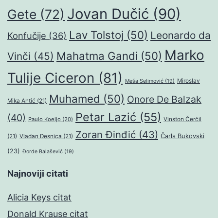
Jovan Dučić
(90)
Gete
(72)
Lav Tolstoj
(50)
Leonardo da
Konfučije
(36)
Marko
Mahatma Gandi
(50)
Vinči
(45)
Tulije Ciceron
(81)
Miroslav
Meša Selimović
(19)
Muhamed
(50)
Onore De Balzak
Mika Antić
(21)
Petar Lazić
(55)
(40)
Paulo Koeljo
(20)
Vinston Čerčil
Zoran Đinđić
(43)
Čarls Bukovski
(21)
Vladan Desnica
(21)
(23)
Đorđe Balašević
(19)
Najnoviji citati
Alicia Keys citat
Donald Krause citat