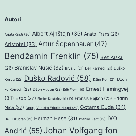
Autori
Albert Ajnštajn
(35)
Anatol Frans
(26)
Agata Kristi
(20)
Artur Šopenhauer
(47)
Aristotel
(33)
Bendžamin Frenklin
(75)
Blez Paskal
Branislav Nušić
(32)
(26)
Duško
Brus Li
(21)
Dejl Karnegi
(21)
Duško Radović
(58)
Džon
Korać
(22)
Džim Ron
(21)
Ernest Hemingvej
F. Kenedi
(23)
Džon Vuden
(22)
Erih From
(19)
(31)
Ezop
(27)
Fridrih
Fransis Bejkon
(25)
Fjodor Dostojevski
(19)
Gotama Buda
(34)
Niče
(27)
Georg Vilhelm Fridrih Hegel
(20)
Ivo
Herman Hese
(31)
Halil Džubran
(19)
Imanuel Kant
(19)
Johan Volfgang fon
Andrić
(55)