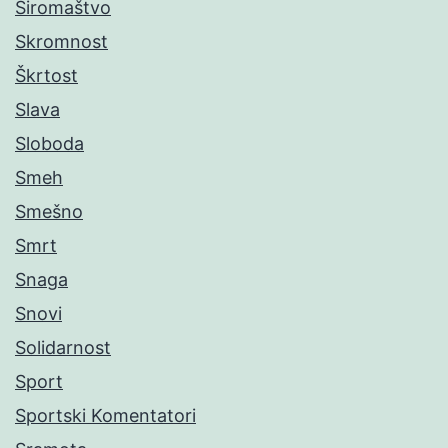
Siromaštvo
Skromnost
Škrtost
Slava
Sloboda
Smeh
Smešno
Smrt
Snaga
Snovi
Solidarnost
Sport
Sportski Komentatori