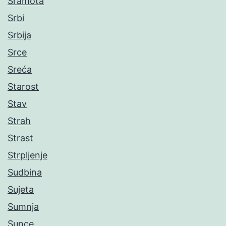
Sramota
Srbi
Srbija
Srce
Sreća
Starost
Stav
Strah
Strast
Strpljenje
Sudbina
Sujeta
Sumnja
Sunce