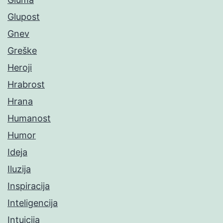
Glupost
Gnev
Greške
Heroji
Hrabrost
Hrana
Humanost
Humor
Ideja
Iluzija
Inspiracija
Inteligencija
Intuicija