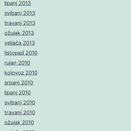
lipanj 2013
svibanj 2013
travanj 2013
ožujak 2013
veljača 2013
listopad 2010
rujan 2010
kolovoz 2010
srpanj 2010
lipanj 2010
svibanj 2010
travanj 2010
ožujak 2010