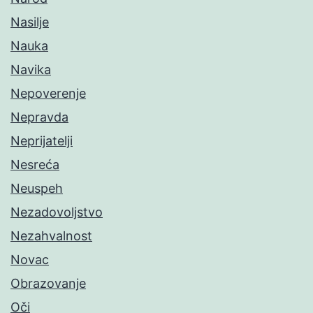
Nasilje
Nauka
Navika
Nepoverenje
Nepravda
Neprijatelji
Nesreća
Neuspeh
Nezadovoljstvo
Nezahvalnost
Novac
Obrazovanje
Oči