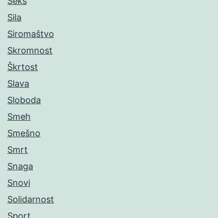
Seks
Sila
Siromaštvo
Skromnost
Škrtost
Slava
Sloboda
Smeh
Smešno
Smrt
Snaga
Snovi
Solidarnost
Sport