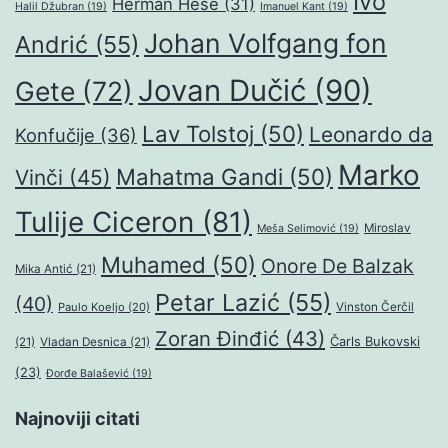
Ivo
Herman Hese
(31)
Halil Džubran
(19)
Imanuel Kant
(19)
Johan Volfgang fon
Andrić
(55)
Jovan Dučić
(90)
Gete
(72)
Lav Tolstoj
(50)
Leonardo da
Konfučije
(36)
Marko
Mahatma Gandi
(50)
Vinči
(45)
Tulije Ciceron
(81)
Miroslav
Meša Selimović
(19)
Muhamed
(50)
Onore De Balzak
Mika Antić
(21)
Petar Lazić
(55)
(40)
Paulo Koeljo
(20)
Vinston Čerčil
Zoran Đinđić
(43)
Čarls Bukovski
(21)
Vladan Desnica
(21)
(23)
Đorđe Balašević
(19)
Najnoviji citati