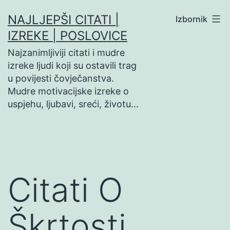
Preskoči
NAJLJEPŠI CITATI |
Izbornik
na
IZREKE | POSLOVICE
sadržaj
Najzanimljiviji citati i mudre
izreke ljudi koji su ostavili trag
u povijesti čovječanstva.
Mudre motivacijske izreke o
uspjehu, ljubavi, sreći, životu…
Citati O
Škrtosti