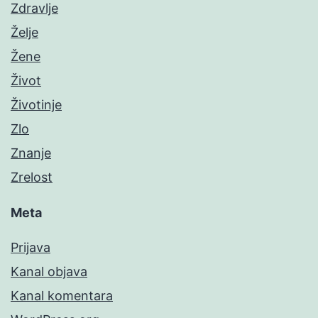
Zdravlje
Želje
Žene
Život
Životinje
Zlo
Znanje
Zrelost
Meta
Prijava
Kanal objava
Kanal komentara