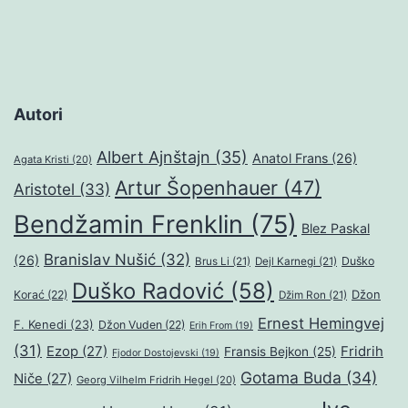
Autori
Albert Ajnštajn
(35)
Anatol Frans
(26)
Agata Kristi
(20)
Artur Šopenhauer
(47)
Aristotel
(33)
Bendžamin Frenklin
(75)
Blez Paskal
Branislav Nušić
(32)
(26)
Duško
Brus Li
(21)
Dejl Karnegi
(21)
Duško Radović
(58)
Džon
Korać
(22)
Džim Ron
(21)
Ernest Hemingvej
F. Kenedi
(23)
Džon Vuden
(22)
Erih From
(19)
(31)
Ezop
(27)
Fridrih
Fransis Bejkon
(25)
Fjodor Dostojevski
(19)
Gotama Buda
(34)
Niče
(27)
Georg Vilhelm Fridrih Hegel
(20)