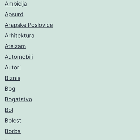
Ambicija
Apsurd
Arapske Poslovice
Arhitektura
Ateizam
Automobili
Autori
Biznis
Bog
Bogatstvo
Bol
Bolest
Borba