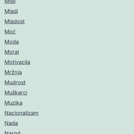
Misli
Mladi
Mladost
Moć
Moda
Moral
Motivacija
Mržnja
Mudrost
Muškarci
Muzika
Nacionalizam
Nada
Narod