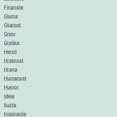
Finansije
Gluma
Glupost
Gnev
Greške
Heroji
Hrabrost
Hrana
Humanost
Humor
Ideja
Iluzija
Inspiracija