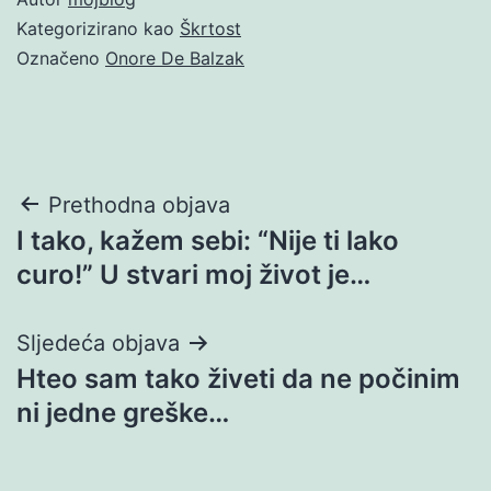
Kategorizirano kao
Škrtost
Označeno
Onore De Balzak
Navigacija
Prethodna objava
I tako, kažem sebi: “Nije ti lako
objava
curo!” U stvari moj život je…
Sljedeća objava
Hteo sam tako živeti da ne počinim
ni jedne greške…