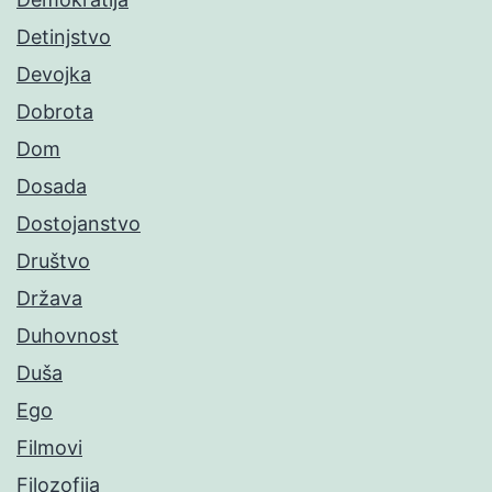
Detinjstvo
Devojka
Dobrota
Dom
Dosada
Dostojanstvo
Društvo
Država
Duhovnost
Duša
Ego
Filmovi
Filozofija