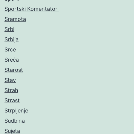
Sportski Komentatori
Sramota
Srbi
Srbija
Srce
Sreća
Starost
Stav
Strah
Strast
Strpljenje
Sudbina
Sujeta