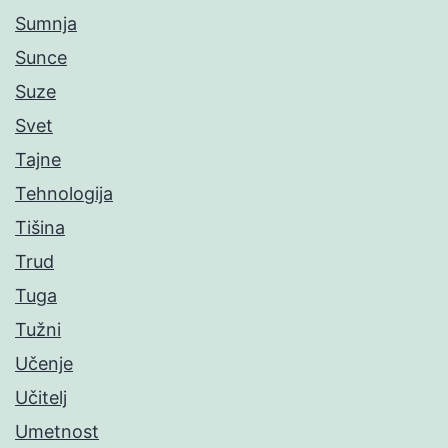
Sumnja
Sunce
Suze
Svet
Tajne
Tehnologija
Tišina
Trud
Tuga
Tužni
Učenje
Učitelj
Umetnost