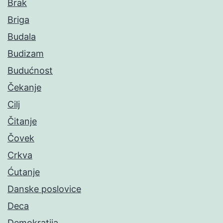
Brak
Briga
Budala
Budizam
Budućnost
Čekanje
Cilj
Čitanje
Čovek
Crkva
Ćutanje
Danske poslovice
Deca
Demokratija