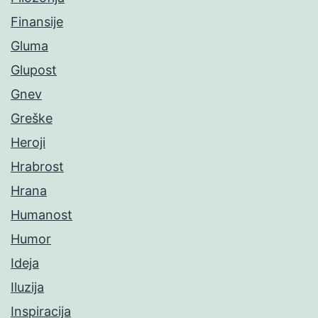
Finansije
Gluma
Glupost
Gnev
Greške
Heroji
Hrabrost
Hrana
Humanost
Humor
Ideja
Iluzija
Inspiracija