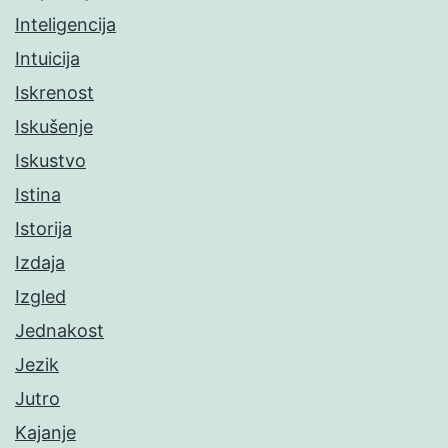
Inteligencija
Intuicija
Iskrenost
Iskušenje
Iskustvo
Istina
Istorija
Izdaja
Izgled
Jednakost
Jezik
Jutro
Kajanje