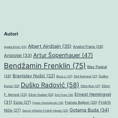
Autori
Albert Ajnštajn
(35)
Anatol Frans
(26)
Agata Kristi
(20)
Artur Šopenhauer
(47)
Aristotel
(33)
Bendžamin Frenklin
(75)
Blez Paskal
Branislav Nušić
(32)
(26)
Duško
Brus Li
(21)
Dejl Karnegi
(21)
Duško Radović
(58)
Džon
Korać
(22)
Džim Ron
(21)
Ernest Hemingvej
F. Kenedi
(23)
Džon Vuden
(22)
Erih From
(19)
(31)
Ezop
(27)
Fridrih
Fransis Bejkon
(25)
Fjodor Dostojevski
(19)
Gotama Buda
(34)
Niče
(27)
Georg Vilhelm Fridrih Hegel
(20)