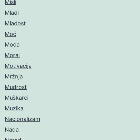
Misli
Mladi
Mladost
Moć
Moda
Moral
Motivacija
Mržnja
Mudrost
Muškarci
Muzika
Nacionalizam
Nada