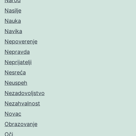
Narod
Nasilje
Nauka
Navika
Nepoverenje
Nepravda
Neprijatelji
Nesreća
Neuspeh
Nezadovoljstvo
Nezahvalnost
Novac
Obrazovanje
Oči