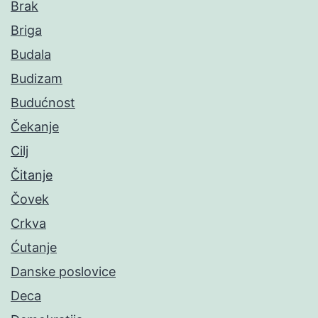
Brak
Briga
Budala
Budizam
Budućnost
Čekanje
Cilj
Čitanje
Čovek
Crkva
Ćutanje
Danske poslovice
Deca