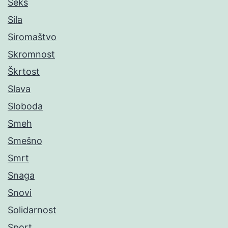
Seks
Sila
Siromaštvo
Skromnost
Škrtost
Slava
Sloboda
Smeh
Smešno
Smrt
Snaga
Snovi
Solidarnost
Sport