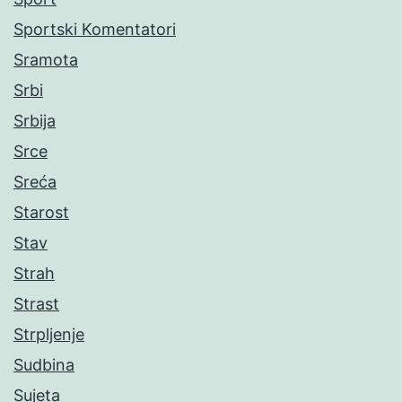
Sportski Komentatori
Sramota
Srbi
Srbija
Srce
Sreća
Starost
Stav
Strah
Strast
Strpljenje
Sudbina
Sujeta