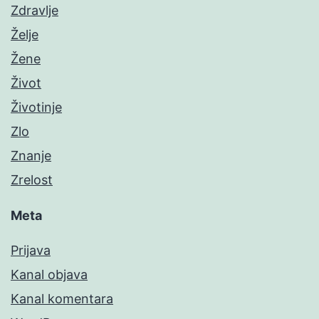
Zdravlje
Želje
Žene
Život
Životinje
Zlo
Znanje
Zrelost
Meta
Prijava
Kanal objava
Kanal komentara