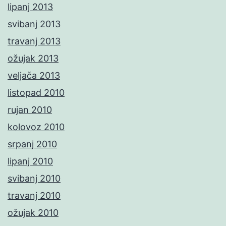
lipanj 2013
svibanj 2013
travanj 2013
ožujak 2013
veljača 2013
listopad 2010
rujan 2010
kolovoz 2010
srpanj 2010
lipanj 2010
svibanj 2010
travanj 2010
ožujak 2010