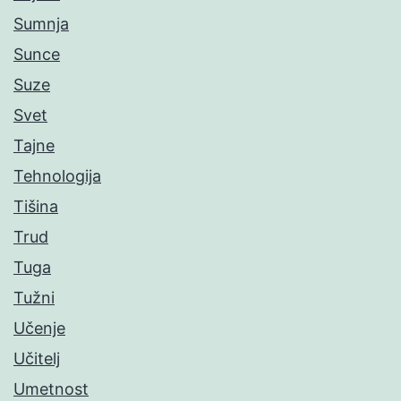
Sumnja
Sunce
Suze
Svet
Tajne
Tehnologija
Tišina
Trud
Tuga
Tužni
Učenje
Učitelj
Umetnost