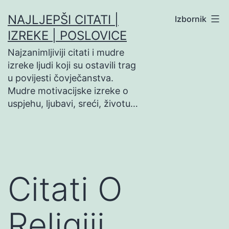
Preskoči
NAJLJEPŠI CITATI |
Izbornik
na
IZREKE | POSLOVICE
sadržaj
Najzanimljiviji citati i mudre
izreke ljudi koji su ostavili trag
u povijesti čovječanstva.
Mudre motivacijske izreke o
uspjehu, ljubavi, sreći, životu…
Citati O
Religiji