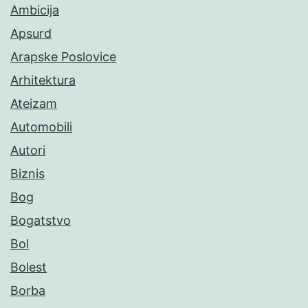
Ambicija
Apsurd
Arapske Poslovice
Arhitektura
Ateizam
Automobili
Autori
Biznis
Bog
Bogatstvo
Bol
Bolest
Borba