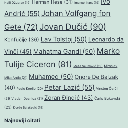
Ivo
Herman Hese
(31)
Halil Džubran
(19)
Imanuel Kant
(19)
Johan Volfgang fon
Andrić
(55)
Jovan Dučić
(90)
Gete
(72)
Lav Tolstoj
(50)
Leonardo da
Konfučije
(36)
Marko
Mahatma Gandi
(50)
Vinči
(45)
Tulije Ciceron
(81)
Miroslav
Meša Selimović
(19)
Muhamed
(50)
Onore De Balzak
Mika Antić
(21)
Petar Lazić
(55)
(40)
Paulo Koeljo
(20)
Vinston Čerčil
Zoran Đinđić
(43)
Čarls Bukovski
(21)
Vladan Desnica
(21)
(23)
Đorđe Balašević
(19)
Najnoviji citati