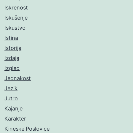
Iskrenost
Iskušenje
Iskustvo
Istina
Istorija
Izdaja
Izgled
Jednakost
Jezik
Jutro
Kajanje
Karakter
Kineske Poslovice