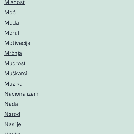
Mladost
Moć
Moda
Moral
Motivacija
Mržnja
Mudrost
Muškarci
Muzika
Nacionalizam
Nada
Narod
Nasilje