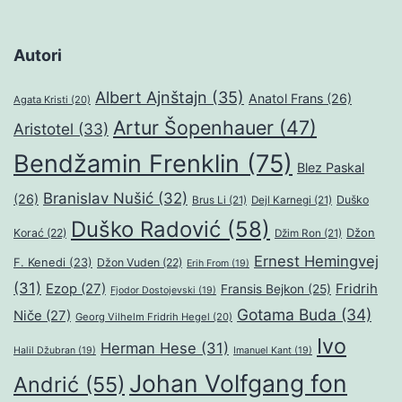
Autori
Albert Ajnštajn
(35)
Anatol Frans
(26)
Agata Kristi
(20)
Artur Šopenhauer
(47)
Aristotel
(33)
Bendžamin Frenklin
(75)
Blez Paskal
Branislav Nušić
(32)
(26)
Duško
Brus Li
(21)
Dejl Karnegi
(21)
Duško Radović
(58)
Džon
Korać
(22)
Džim Ron
(21)
Ernest Hemingvej
F. Kenedi
(23)
Džon Vuden
(22)
Erih From
(19)
(31)
Ezop
(27)
Fridrih
Fransis Bejkon
(25)
Fjodor Dostojevski
(19)
Gotama Buda
(34)
Niče
(27)
Georg Vilhelm Fridrih Hegel
(20)
Ivo
Herman Hese
(31)
Halil Džubran
(19)
Imanuel Kant
(19)
Johan Volfgang fon
Andrić
(55)