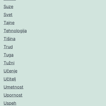
Suze
Svet
Tajne
Tehnologija
Tišina
Trud
Tuga
Tužni
Učenje
Učitelj
Umetnost
Upornost
Uspeh