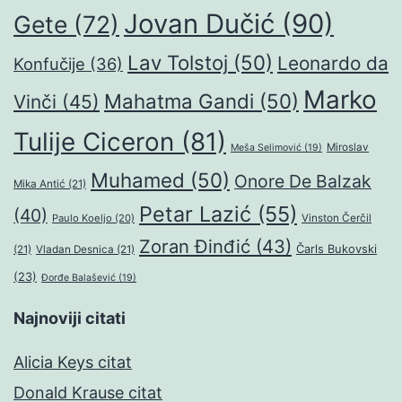
Jovan Dučić
(90)
Gete
(72)
Lav Tolstoj
(50)
Leonardo da
Konfučije
(36)
Marko
Mahatma Gandi
(50)
Vinči
(45)
Tulije Ciceron
(81)
Miroslav
Meša Selimović
(19)
Muhamed
(50)
Onore De Balzak
Mika Antić
(21)
Petar Lazić
(55)
(40)
Paulo Koeljo
(20)
Vinston Čerčil
Zoran Đinđić
(43)
Čarls Bukovski
(21)
Vladan Desnica
(21)
(23)
Đorđe Balašević
(19)
Najnoviji citati
Alicia Keys citat
Donald Krause citat