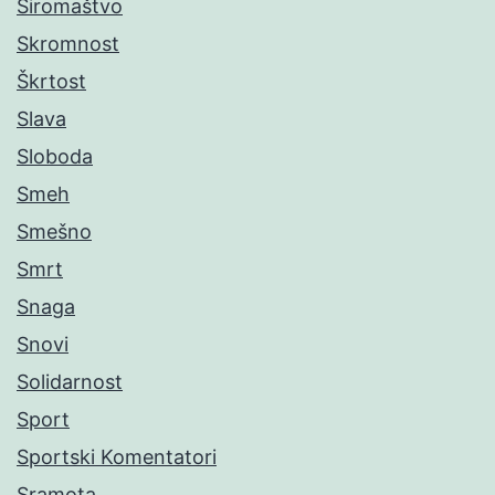
Siromaštvo
Skromnost
Škrtost
Slava
Sloboda
Smeh
Smešno
Smrt
Snaga
Snovi
Solidarnost
Sport
Sportski Komentatori
Sramota