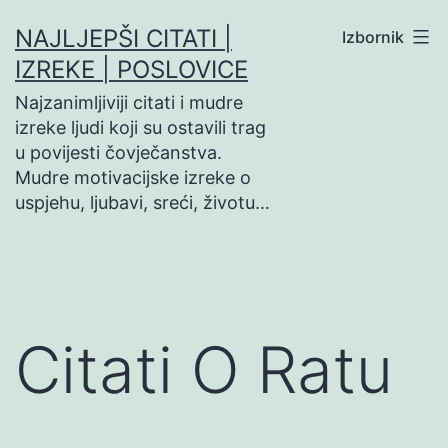
Preskoči
NAJLJEPŠI CITATI |
Izbornik
na
IZREKE | POSLOVICE
sadržaj
Najzanimljiviji citati i mudre
izreke ljudi koji su ostavili trag
u povijesti čovječanstva.
Mudre motivacijske izreke o
uspjehu, ljubavi, sreći, životu…
Citati O Ratu