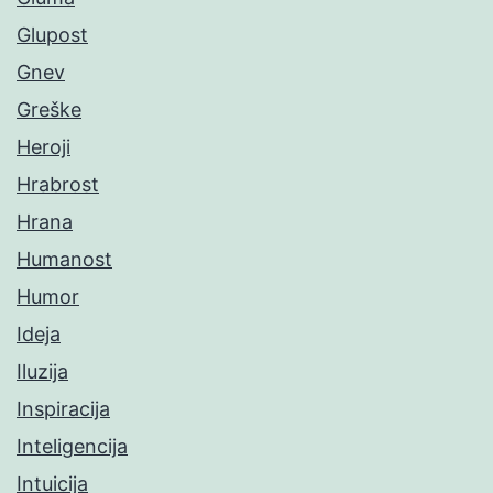
Glupost
Gnev
Greške
Heroji
Hrabrost
Hrana
Humanost
Humor
Ideja
Iluzija
Inspiracija
Inteligencija
Intuicija