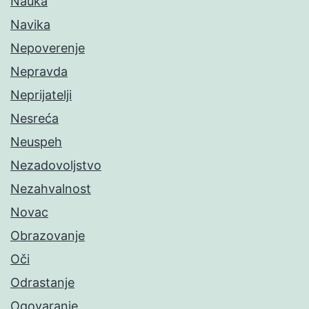
Nauka
Navika
Nepoverenje
Nepravda
Neprijatelji
Nesreća
Neuspeh
Nezadovoljstvo
Nezahvalnost
Novac
Obrazovanje
Oči
Odrastanje
Ogovaranje