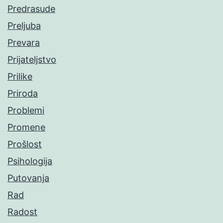
Predrasude
Preljuba
Prevara
Prijateljstvo
Prilike
Priroda
Problemi
Promene
Prošlost
Psihologija
Putovanja
Rad
Radost