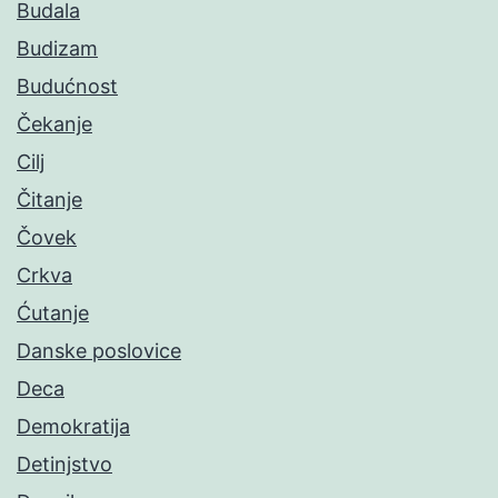
Budala
Budizam
Budućnost
Čekanje
Cilj
Čitanje
Čovek
Crkva
Ćutanje
Danske poslovice
Deca
Demokratija
Detinjstvo