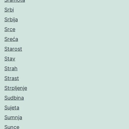
Srbi
Srbija
Srce
Sreća
Starost
Stav
Strah
Strast
Strpljenje
Sudbina
Sujeta
Sumnja
Sunce