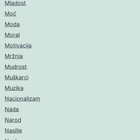
Mladost
Moć
Moda
Moral
Motivacija
Mržnja
Mudrost
Muškarci
Muzika
Nacionalizam
Nada
Narod
Nasilje