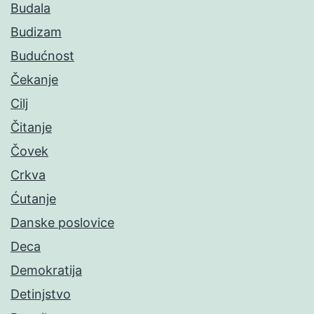
Budala
Budizam
Budućnost
Čekanje
Cilj
Čitanje
Čovek
Crkva
Ćutanje
Danske poslovice
Deca
Demokratija
Detinjstvo