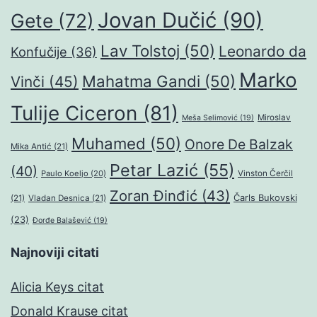
Jovan Dučić
(90)
Gete
(72)
Lav Tolstoj
(50)
Leonardo da
Konfučije
(36)
Marko
Mahatma Gandi
(50)
Vinči
(45)
Tulije Ciceron
(81)
Miroslav
Meša Selimović
(19)
Muhamed
(50)
Onore De Balzak
Mika Antić
(21)
Petar Lazić
(55)
(40)
Paulo Koeljo
(20)
Vinston Čerčil
Zoran Đinđić
(43)
Čarls Bukovski
(21)
Vladan Desnica
(21)
(23)
Đorđe Balašević
(19)
Najnoviji citati
Alicia Keys citat
Donald Krause citat