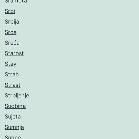
Sramota
Srbi
Srbija
Srce
Sreća
Starost
Stav
Strah
Strast
Strpljenje
Sudbina
Sujeta
Sumnja
Sunce