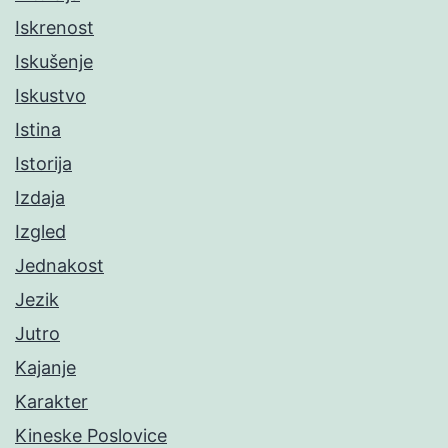
Iskrenost
Iskušenje
Iskustvo
Istina
Istorija
Izdaja
Izgled
Jednakost
Jezik
Jutro
Kajanje
Karakter
Kineske Poslovice