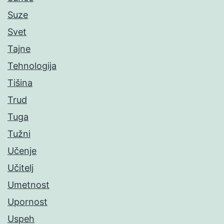
Suze
Svet
Tajne
Tehnologija
Tišina
Trud
Tuga
Tužni
Učenje
Učitelj
Umetnost
Upornost
Uspeh