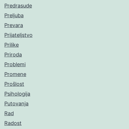
Predrasude
Preljuba
Prevara
Prijateljstvo
Prilike
Priroda
Problemi
Promene
Prošlost
Psihologija
Putovanja
Rad
Radost