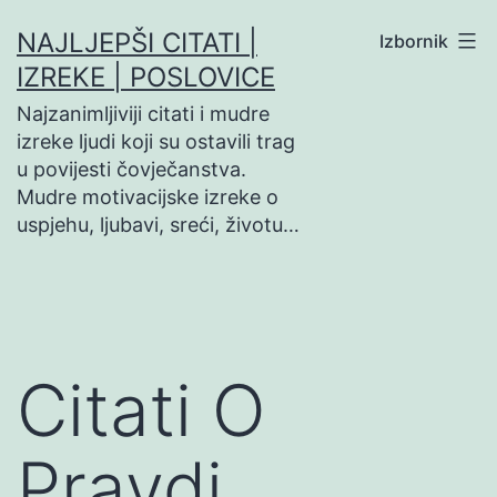
Preskoči
NAJLJEPŠI CITATI |
Izbornik
na
IZREKE | POSLOVICE
sadržaj
Najzanimljiviji citati i mudre
izreke ljudi koji su ostavili trag
u povijesti čovječanstva.
Mudre motivacijske izreke o
uspjehu, ljubavi, sreći, životu…
Citati O
Pravdi