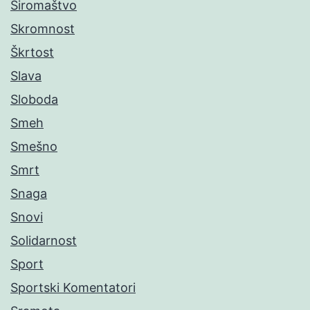
Siromaštvo
Skromnost
Škrtost
Slava
Sloboda
Smeh
Smešno
Smrt
Snaga
Snovi
Solidarnost
Sport
Sportski Komentatori