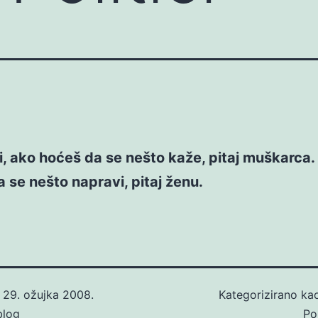
ci, ako hoćeš da se nešto kaže, pitaj muškarca
 se nešto napravi, pitaj ženu.
o
29. ožujka 2008.
Kategorizirano k
blog
Pol