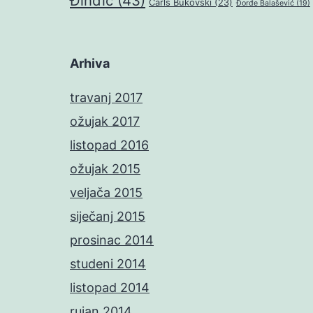
Đinđić
(43)
Čarls Bukovski
(23)
Đorđe Balašević
(19)
Arhiva
travanj 2017
ožujak 2017
listopad 2016
ožujak 2015
veljača 2015
siječanj 2015
prosinac 2014
studeni 2014
listopad 2014
rujan 2014