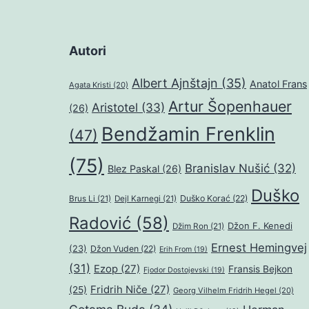
Autori
Albert Ajnštajn
(35)
Anatol Frans
Agata Kristi
(20)
Artur Šopenhauer
Aristotel
(33)
(26)
Bendžamin Frenklin
(47)
(75)
Branislav Nušić
(32)
Blez Paskal
(26)
Duško
Duško Korać
(22)
Brus Li
(21)
Dejl Karnegi
(21)
Radović
(58)
Džon F. Kenedi
Džim Ron
(21)
Ernest Hemingvej
(23)
Džon Vuden
(22)
Erih From
(19)
(31)
Ezop
(27)
Fransis Bejkon
Fjodor Dostojevski
(19)
Fridrih Niče
(27)
(25)
Georg Vilhelm Fridrih Hegel
(20)