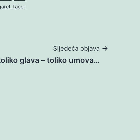
aret Tačer
Sljedeća objava
koliko glava – toliko umova…