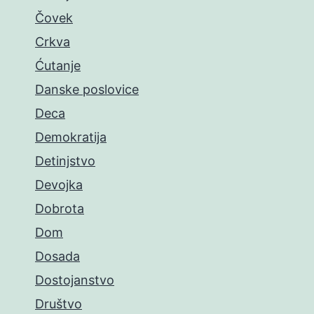
Čovek
Crkva
Ćutanje
Danske poslovice
Deca
Demokratija
Detinjstvo
Devojka
Dobrota
Dom
Dosada
Dostojanstvo
Društvo