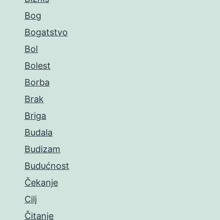
Bog
Bogatstvo
Bol
Bolest
Borba
Brak
Briga
Budala
Budizam
Budućnost
Čekanje
Cilj
Čitanje