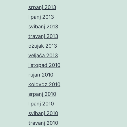
srpanj 2013
lipanj 2013
svibanj 2013
travanj 2013
ožujak 2013
veljača 2013
listopad 2010
rujan 2010
kolovoz 2010
srpanj 2010
lipanj 2010
svibanj 2010
travanj 2010