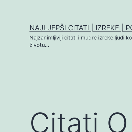
Preskoči
na
sadržaj
NAJLJEPŠI CITATI | IZREKE | 
Najzanimljiviji citati i mudre izreke ljudi 
životu…
Citati O 