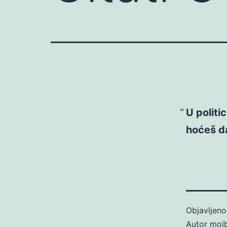
U politi
hoćeš da
Objavljen
Autor
moj