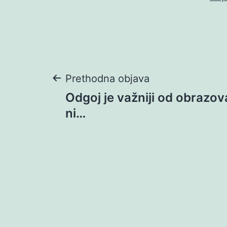
Navigacija
Prethodna objava
Odgoj je važniji od obrazov
objava
ni…