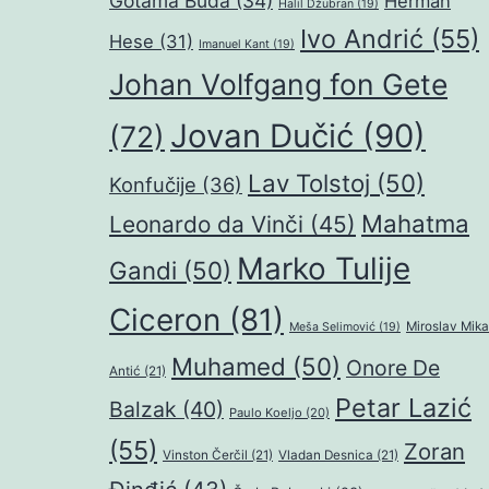
Gotama Buda
(34)
Herman
Halil Džubran
(19)
Ivo Andrić
(55)
Hese
(31)
Imanuel Kant
(19)
Johan Volfgang fon Gete
Jovan Dučić
(90)
(72)
Lav Tolstoj
(50)
Konfučije
(36)
Mahatma
Leonardo da Vinči
(45)
Marko Tulije
Gandi
(50)
Ciceron
(81)
Miroslav Mika
Meša Selimović
(19)
Muhamed
(50)
Onore De
Antić
(21)
Petar Lazić
Balzak
(40)
Paulo Koeljo
(20)
(55)
Zoran
Vinston Čerčil
(21)
Vladan Desnica
(21)