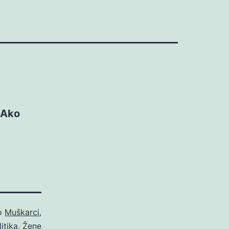
. Ako
ao
Muškarci
,
itika
,
Žene