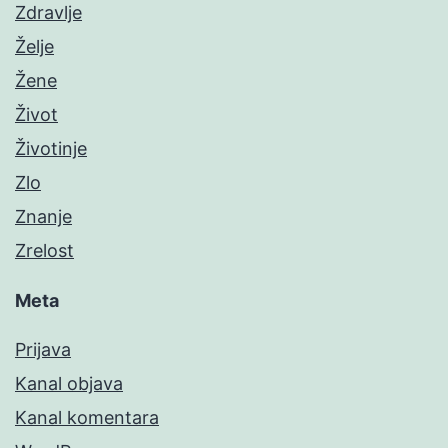
Zdravlje
Želje
Žene
Život
Životinje
Zlo
Znanje
Zrelost
Meta
Prijava
Kanal objava
Kanal komentara