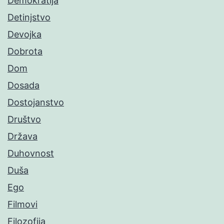
Demokratija
Detinjstvo
Devojka
Dobrota
Dom
Dosada
Dostojanstvo
Društvo
Država
Duhovnost
Duša
Ego
Filmovi
Filozofija