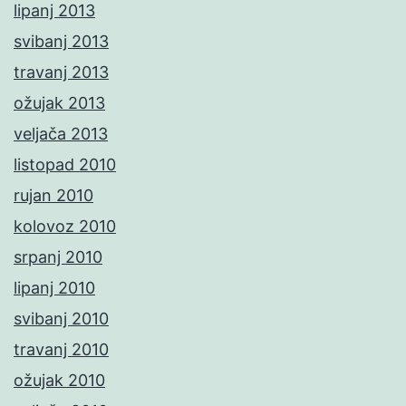
lipanj 2013
svibanj 2013
travanj 2013
ožujak 2013
veljača 2013
listopad 2010
rujan 2010
kolovoz 2010
srpanj 2010
lipanj 2010
svibanj 2010
travanj 2010
ožujak 2010