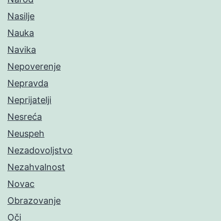
Nasilje
Nauka
Navika
Nepoverenje
Nepravda
Neprijatelji
Nesreća
Neuspeh
Nezadovoljstvo
Nezahvalnost
Novac
Obrazovanje
Oči