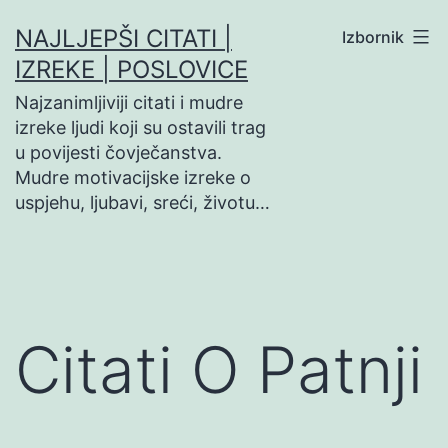
Preskoči
NAJLJEPŠI CITATI |
Izbornik
na
IZREKE | POSLOVICE
sadržaj
Najzanimljiviji citati i mudre
izreke ljudi koji su ostavili trag
u povijesti čovječanstva.
Mudre motivacijske izreke o
uspjehu, ljubavi, sreći, životu…
Citati O Patnji