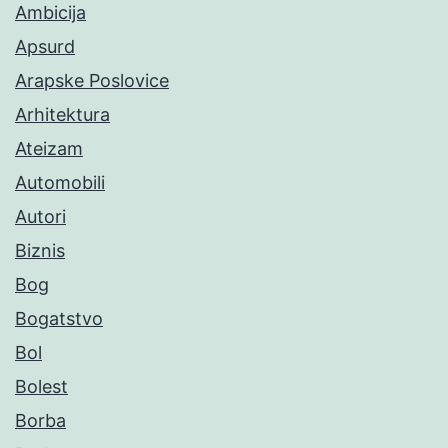
Ambicija
Apsurd
Arapske Poslovice
Arhitektura
Ateizam
Automobili
Autori
Biznis
Bog
Bogatstvo
Bol
Bolest
Borba