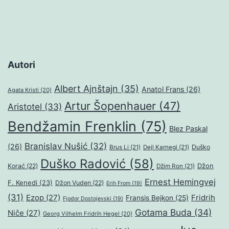
Autori
Albert Ajnštajn
(35)
Anatol Frans
(26)
Agata Kristi
(20)
Artur Šopenhauer
(47)
Aristotel
(33)
Bendžamin Frenklin
(75)
Blez Paskal
Branislav Nušić
(32)
(26)
Duško
Brus Li
(21)
Dejl Karnegi
(21)
Duško Radović
(58)
Džon
Korać
(22)
Džim Ron
(21)
Ernest Hemingvej
F. Kenedi
(23)
Džon Vuden
(22)
Erih From
(19)
(31)
Ezop
(27)
Fridrih
Fransis Bejkon
(25)
Fjodor Dostojevski
(19)
Gotama Buda
(34)
Niče
(27)
Georg Vilhelm Fridrih Hegel
(20)