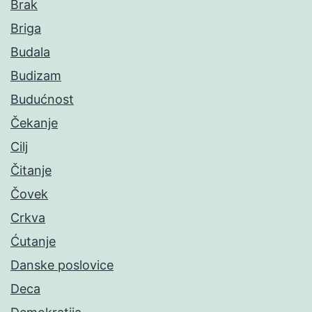
Brak
Briga
Budala
Budizam
Budućnost
Čekanje
Cilj
Čitanje
Čovek
Crkva
Ćutanje
Danske poslovice
Deca