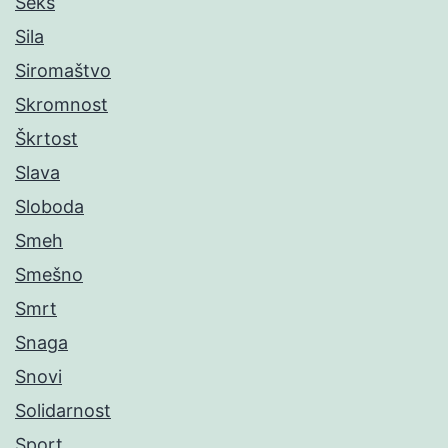
Seks
Sila
Siromaštvo
Skromnost
Škrtost
Slava
Sloboda
Smeh
Smešno
Smrt
Snaga
Snovi
Solidarnost
Sport