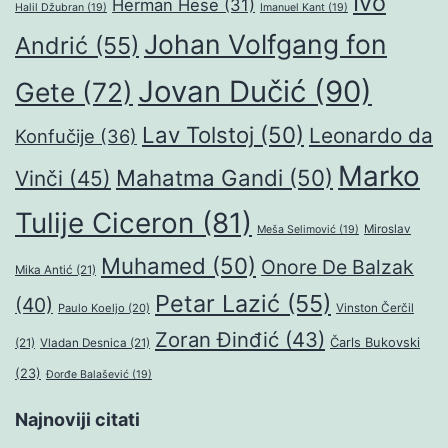
Ivo
Herman Hese
(31)
Halil Džubran
(19)
Imanuel Kant
(19)
Johan Volfgang fon
Andrić
(55)
Jovan Dučić
(90)
Gete
(72)
Lav Tolstoj
(50)
Leonardo da
Konfučije
(36)
Marko
Mahatma Gandi
(50)
Vinči
(45)
Tulije Ciceron
(81)
Miroslav
Meša Selimović
(19)
Muhamed
(50)
Onore De Balzak
Mika Antić
(21)
Petar Lazić
(55)
(40)
Paulo Koeljo
(20)
Vinston Čerčil
Zoran Đinđić
(43)
Čarls Bukovski
(21)
Vladan Desnica
(21)
(23)
Đorđe Balašević
(19)
Najnoviji citati