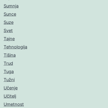
Sumnja
Sunce
Suze
Svet
Tajne
Tehnologija
Tišina
Trud
Tuga
Tužni
Učenje
Učitelj
Umetnost