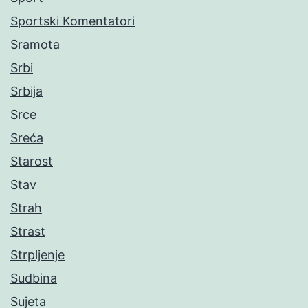
Sportski Komentatori
Sramota
Srbi
Srbija
Srce
Sreća
Starost
Stav
Strah
Strast
Strpljenje
Sudbina
Sujeta