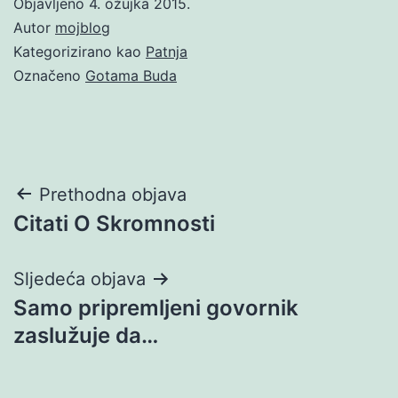
Objavljeno
4. ožujka 2015.
Autor
mojblog
Kategorizirano kao
Patnja
Označeno
Gotama Buda
Navigacija
Prethodna objava
Citati O Skromnosti
objava
Sljedeća objava
Samo pripremljeni govornik
zaslužuje da…