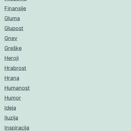
Finansije
Gluma
Glupost
Gnev
Greške
Heroji
Hrabrost
Hrana
Humanost
Humor
Ideja
Iluzija
Inspiracija