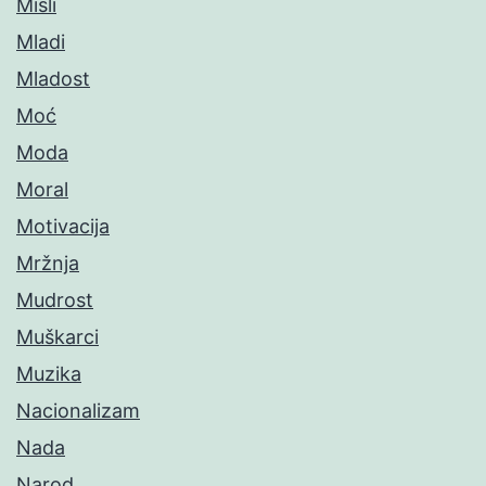
Misli
Mladi
Mladost
Moć
Moda
Moral
Motivacija
Mržnja
Mudrost
Muškarci
Muzika
Nacionalizam
Nada
Narod