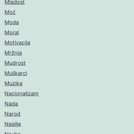
Mladost
Moć
Moda
Moral
Motivacija
Mržnja
Mudrost
Muškarci
Muzika
Nacionalizam
Nada
Narod
Nasilje