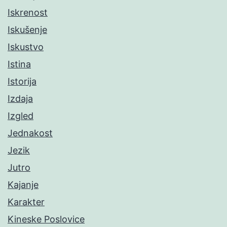
Iskrenost
Iskušenje
Iskustvo
Istina
Istorija
Izdaja
Izgled
Jednakost
Jezik
Jutro
Kajanje
Karakter
Kineske Poslovice