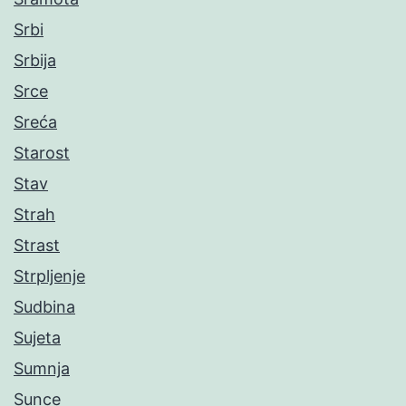
Srbi
Srbija
Srce
Sreća
Starost
Stav
Strah
Strast
Strpljenje
Sudbina
Sujeta
Sumnja
Sunce