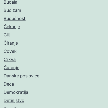
Budala
Budizam
Budućnost
Čekanje
Cilj
Čitanje
Čovek
Crkva
Ćutanje
Danske poslovice
Deca
Demokratija
Detinjstvo