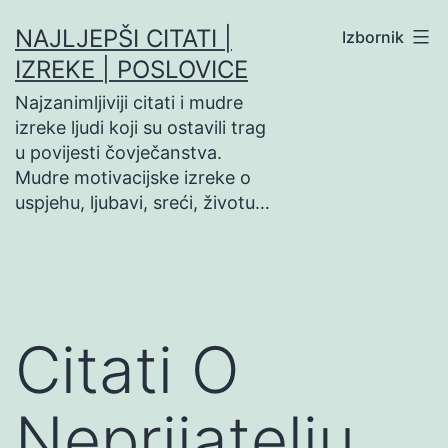
Preskoči
NAJLJEPŠI CITATI |
Izbornik
na
IZREKE | POSLOVICE
sadržaj
Najzanimljiviji citati i mudre
izreke ljudi koji su ostavili trag
u povijesti čovječanstva.
Mudre motivacijske izreke o
uspjehu, ljubavi, sreći, životu…
Citati O
Neprijatelju