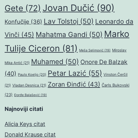
Jovan Dučić
(90)
Gete
(72)
Lav Tolstoj
(50)
Leonardo da
Konfučije
(36)
Marko
Mahatma Gandi
(50)
Vinči
(45)
Tulije Ciceron
(81)
Miroslav
Meša Selimović
(19)
Muhamed
(50)
Onore De Balzak
Mika Antić
(21)
Petar Lazić
(55)
(40)
Paulo Koeljo
(20)
Vinston Čerčil
Zoran Đinđić
(43)
Čarls Bukovski
(21)
Vladan Desnica
(21)
(23)
Đorđe Balašević
(19)
Najnoviji citati
Alicia Keys citat
Donald Krause citat