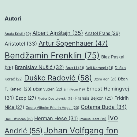
Autori
Albert Ajnštajn
(35)
Anatol Frans
(26)
Agata Kristi
(20)
Artur Šopenhauer
(47)
Aristotel
(33)
Bendžamin Frenklin
(75)
Blez Paskal
Branislav Nušić
(32)
(26)
Duško
Brus Li
(21)
Dejl Karnegi
(21)
Duško Radović
(58)
Džon
Korać
(22)
Džim Ron
(21)
Ernest Hemingvej
F. Kenedi
(23)
Džon Vuden
(22)
Erih From
(19)
(31)
Ezop
(27)
Fridrih
Fransis Bejkon
(25)
Fjodor Dostojevski
(19)
Gotama Buda
(34)
Niče
(27)
Georg Vilhelm Fridrih Hegel
(20)
Ivo
Herman Hese
(31)
Halil Džubran
(19)
Imanuel Kant
(19)
Johan Volfgang fon
Andrić
(55)