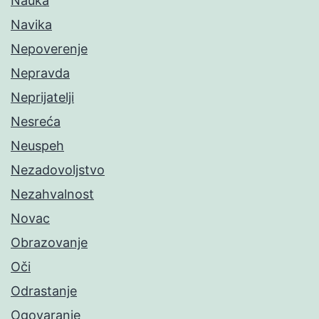
Nauka
Navika
Nepoverenje
Nepravda
Neprijatelji
Nesreća
Neuspeh
Nezadovoljstvo
Nezahvalnost
Novac
Obrazovanje
Oči
Odrastanje
Ogovaranje