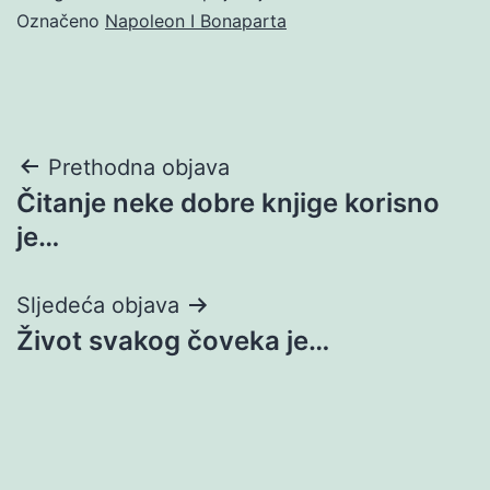
Označeno
Napoleon I Bonaparta
Navigacija
Prethodna objava
Čitanje neke dobre knjige korisno
objava
je…
Sljedeća objava
Život svakog čoveka je…