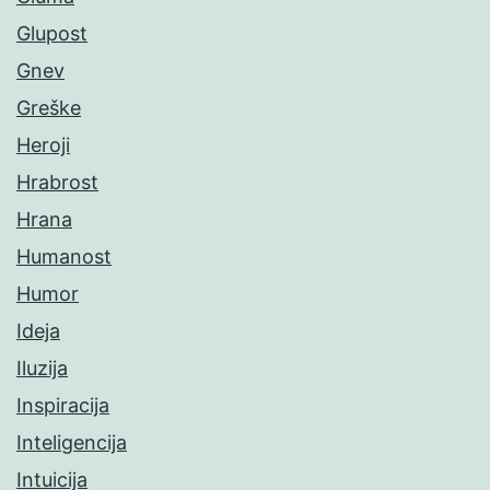
Glupost
Gnev
Greške
Heroji
Hrabrost
Hrana
Humanost
Humor
Ideja
Iluzija
Inspiracija
Inteligencija
Intuicija