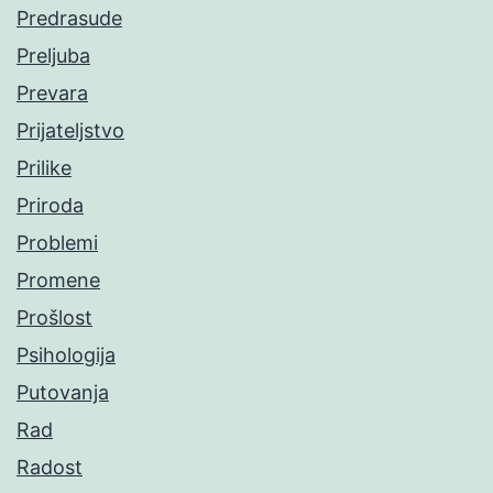
Predrasude
Preljuba
Prevara
Prijateljstvo
Prilike
Priroda
Problemi
Promene
Prošlost
Psihologija
Putovanja
Rad
Radost