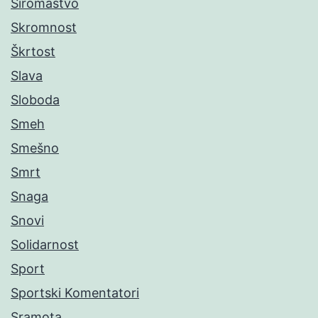
Siromaštvo
Skromnost
Škrtost
Slava
Sloboda
Smeh
Smešno
Smrt
Snaga
Snovi
Solidarnost
Sport
Sportski Komentatori
Sramota