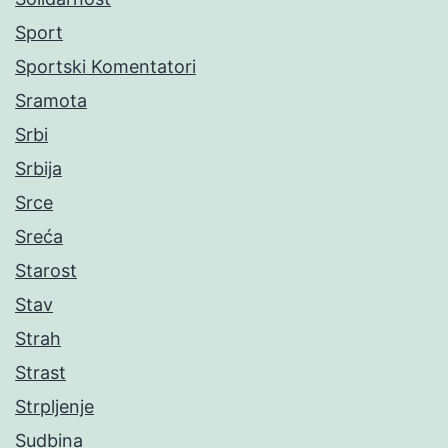
Sport
Sportski Komentatori
Sramota
Srbi
Srbija
Srce
Sreća
Starost
Stav
Strah
Strast
Strpljenje
Sudbina