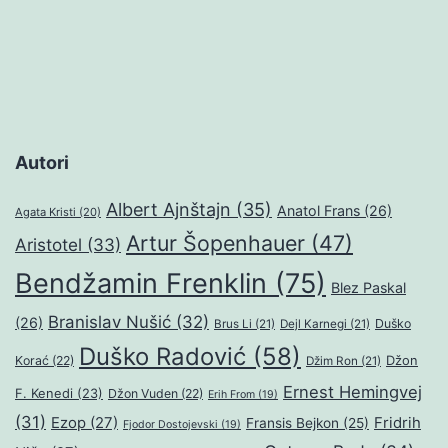
Autori
Albert Ajnštajn
(35)
Anatol Frans
(26)
Agata Kristi
(20)
Artur Šopenhauer
(47)
Aristotel
(33)
Bendžamin Frenklin
(75)
Blez Paskal
Branislav Nušić
(32)
(26)
Duško
Brus Li
(21)
Dejl Karnegi
(21)
Duško Radović
(58)
Džon
Korać
(22)
Džim Ron
(21)
Ernest Hemingvej
F. Kenedi
(23)
Džon Vuden
(22)
Erih From
(19)
(31)
Ezop
(27)
Fridrih
Fransis Bejkon
(25)
Fjodor Dostojevski
(19)