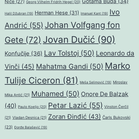
Gotama Buda
(34)
Niče
(27)
Georg Vilhelm Fridrih Hegel
(20)
Ivo
Herman Hese
(31)
Halil Džubran
(19)
Imanuel Kant
(19)
Johan Volfgang fon
Andrić
(55)
Jovan Dučić
(90)
Gete
(72)
Lav Tolstoj
(50)
Leonardo da
Konfučije
(36)
Marko
Mahatma Gandi
(50)
Vinči
(45)
Tulije Ciceron
(81)
Miroslav
Meša Selimović
(19)
Muhamed
(50)
Onore De Balzak
Mika Antić
(21)
Petar Lazić
(55)
(40)
Paulo Koeljo
(20)
Vinston Čerčil
Zoran Đinđić
(43)
Čarls Bukovski
(21)
Vladan Desnica
(21)
(23)
Đorđe Balašević
(19)