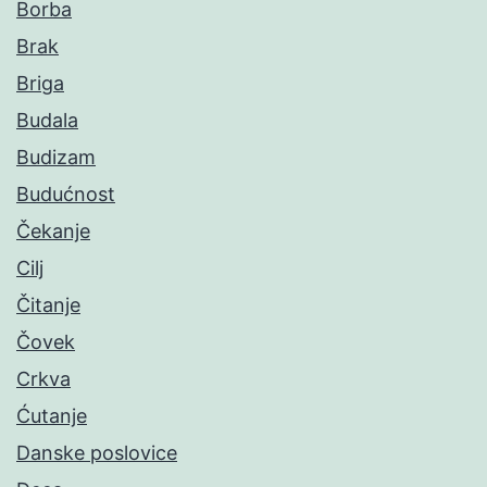
Borba
Brak
Briga
Budala
Budizam
Budućnost
Čekanje
Cilj
Čitanje
Čovek
Crkva
Ćutanje
Danske poslovice