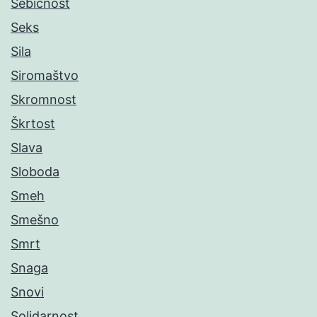
Sebičnost
Seks
Sila
Siromaštvo
Skromnost
Škrtost
Slava
Sloboda
Smeh
Smešno
Smrt
Snaga
Snovi
Solidarnost