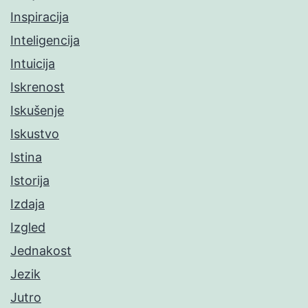
Inspiracija
Inteligencija
Intuicija
Iskrenost
Iskušenje
Iskustvo
Istina
Istorija
Izdaja
Izgled
Jednakost
Jezik
Jutro