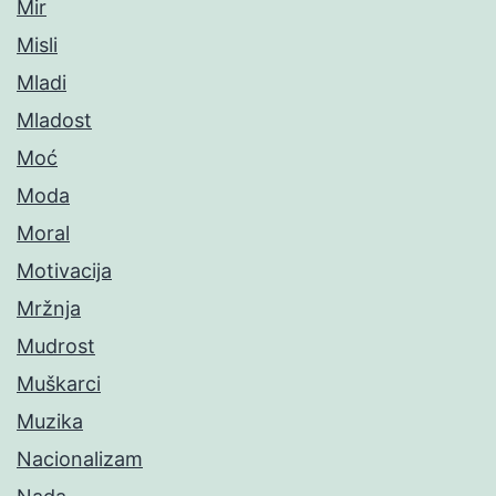
Mir
Misli
Mladi
Mladost
Moć
Moda
Moral
Motivacija
Mržnja
Mudrost
Muškarci
Muzika
Nacionalizam