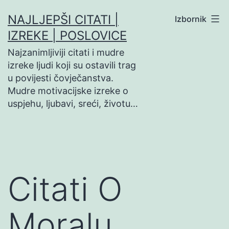
Preskoči
NAJLJEPŠI CITATI |
Izbornik
na
IZREKE | POSLOVICE
sadržaj
Najzanimljiviji citati i mudre
izreke ljudi koji su ostavili trag
u povijesti čovječanstva.
Mudre motivacijske izreke o
uspjehu, ljubavi, sreći, životu…
Citati O
Moralu