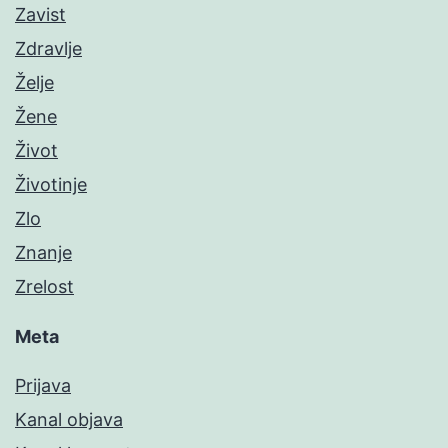
Zavist
Zdravlje
Želje
Žene
Život
Životinje
Zlo
Znanje
Zrelost
Meta
Prijava
Kanal objava