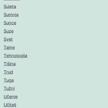
Sujeta
Sumnja
Sunce
Suze
Svet
Tajne
Tehnologija
Tišina
Trud
Tuga
Tužni
Učenje
Učitelj