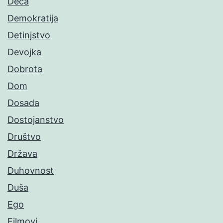
Deca
Demokratija
Detinjstvo
Devojka
Dobrota
Dom
Dosada
Dostojanstvo
Društvo
Država
Duhovnost
Duša
Ego
Filmovi