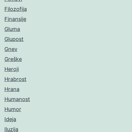
Filozofija
Finansije
Gluma
Glupost
Gnev
Greške
Heroji
Hrabrost
Hrana
Humanost
Humor
Ideja
Iluzija