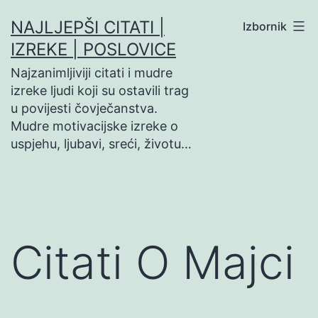
Preskoči
NAJLJEPŠI CITATI |
Izbornik
na
IZREKE | POSLOVICE
sadržaj
Najzanimljiviji citati i mudre
izreke ljudi koji su ostavili trag
u povijesti čovječanstva.
Mudre motivacijske izreke o
uspjehu, ljubavi, sreći, životu…
Citati O Majci