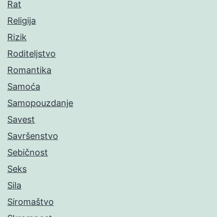
Rat
Religija
Rizik
Roditeljstvo
Romantika
Samoća
Samopouzdanje
Savest
Savršenstvo
Sebičnost
Seks
Sila
Siromaštvo