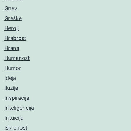
Gnev
Greške
Heroji
Hrabrost
Hrana
Humanost
Humor
Ideja
Iluzija
Inspiracija
Inteligencija
Intuicija
Iskrenost