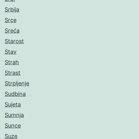
Srbija
Srce
Sreća
Starost
Stav
Strah
Strast
Strpljenje
Sudbina
Sujeta
Sumnja
Sunce
Suze