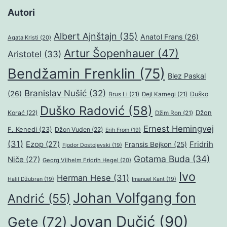
Autori
Albert Ajnštajn
(35)
Anatol Frans
(26)
Agata Kristi
(20)
Artur Šopenhauer
(47)
Aristotel
(33)
Bendžamin Frenklin
(75)
Blez Paskal
Branislav Nušić
(32)
(26)
Duško
Brus Li
(21)
Dejl Karnegi
(21)
Duško Radović
(58)
Džon
Korać
(22)
Džim Ron
(21)
Ernest Hemingvej
F. Kenedi
(23)
Džon Vuden
(22)
Erih From
(19)
(31)
Ezop
(27)
Fridrih
Fransis Bejkon
(25)
Fjodor Dostojevski
(19)
Gotama Buda
(34)
Niče
(27)
Georg Vilhelm Fridrih Hegel
(20)
Ivo
Herman Hese
(31)
Halil Džubran
(19)
Imanuel Kant
(19)
Johan Volfgang fon
Andrić
(55)
Jovan Dučić
(90)
Gete
(72)