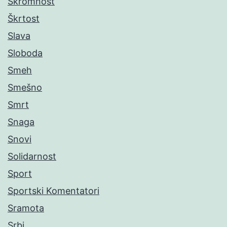
Skromnost
Škrtost
Slava
Sloboda
Smeh
Smešno
Smrt
Snaga
Snovi
Solidarnost
Sport
Sportski Komentatori
Sramota
Srbi