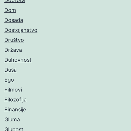
Dobrota
Dom
Dosada
Dostojanstvo
Društvo
Država
Duhovnost
Duša
Ego
Filmovi
Filozofija
Finansije
Gluma
Glupost