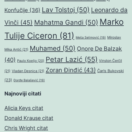
Lav Tolstoj
(50)
Leonardo da
Konfučije
(36)
Marko
Mahatma Gandi
(50)
Vinči
(45)
Tulije Ciceron
(81)
Miroslav
Meša Selimović
(19)
Muhamed
(50)
Onore De Balzak
Mika Antić
(21)
Petar Lazić
(55)
(40)
Paulo Koeljo
(20)
Vinston Čerčil
Zoran Đinđić
(43)
Čarls Bukovski
(21)
Vladan Desnica
(21)
(23)
Đorđe Balašević
(19)
Najnoviji citati
Alicia Keys citat
Donald Krause citat
Chris Wright citat