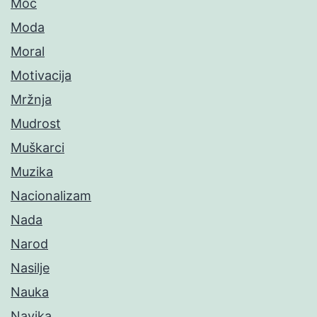
Moć
Moda
Moral
Motivacija
Mržnja
Mudrost
Muškarci
Muzika
Nacionalizam
Nada
Narod
Nasilje
Nauka
Navika