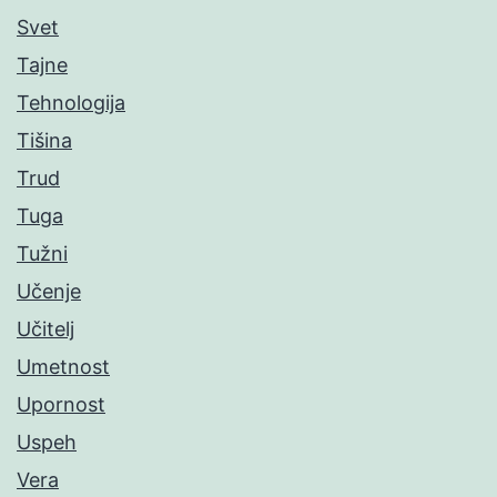
Svet
Tajne
Tehnologija
Tišina
Trud
Tuga
Tužni
Učenje
Učitelj
Umetnost
Upornost
Uspeh
Vera