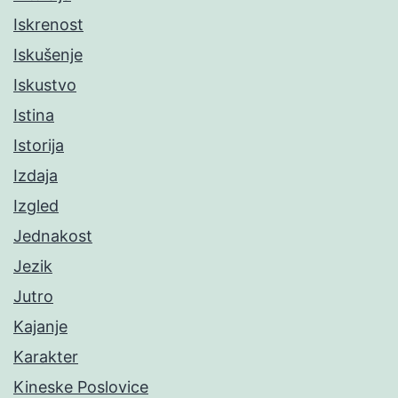
Iskrenost
Iskušenje
Iskustvo
Istina
Istorija
Izdaja
Izgled
Jednakost
Jezik
Jutro
Kajanje
Karakter
Kineske Poslovice