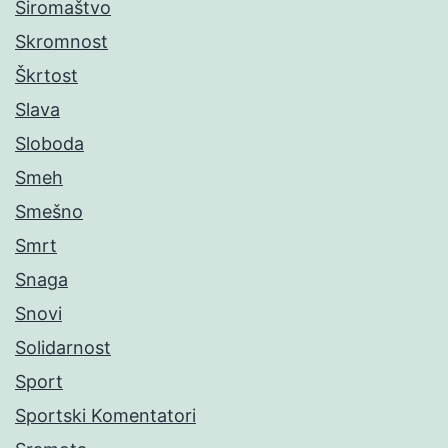
Siromaštvo
Skromnost
Škrtost
Slava
Sloboda
Smeh
Smešno
Smrt
Snaga
Snovi
Solidarnost
Sport
Sportski Komentatori