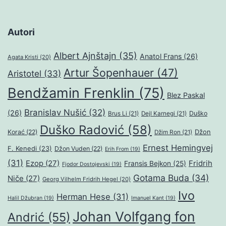
Autori
Albert Ajnštajn
(35)
Anatol Frans
(26)
Agata Kristi
(20)
Artur Šopenhauer
(47)
Aristotel
(33)
Bendžamin Frenklin
(75)
Blez Paskal
Branislav Nušić
(32)
(26)
Duško
Brus Li
(21)
Dejl Karnegi
(21)
Duško Radović
(58)
Džon
Korać
(22)
Džim Ron
(21)
Ernest Hemingvej
F. Kenedi
(23)
Džon Vuden
(22)
Erih From
(19)
(31)
Ezop
(27)
Fridrih
Fransis Bejkon
(25)
Fjodor Dostojevski
(19)
Gotama Buda
(34)
Niče
(27)
Georg Vilhelm Fridrih Hegel
(20)
Ivo
Herman Hese
(31)
Halil Džubran
(19)
Imanuel Kant
(19)
Johan Volfgang fon
Andrić
(55)