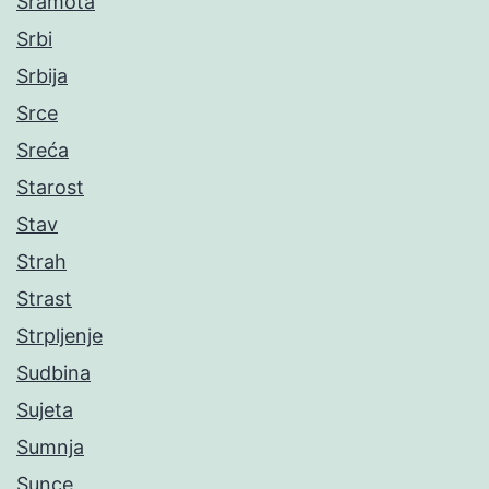
Sramota
Srbi
Srbija
Srce
Sreća
Starost
Stav
Strah
Strast
Strpljenje
Sudbina
Sujeta
Sumnja
Sunce