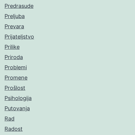
Predrasude
Preljuba
Prevara
Prijateljstvo
Prilike
Priroda
Problemi
Promene
Prošlost
Psihologija
Putovanja
Rad
Radost