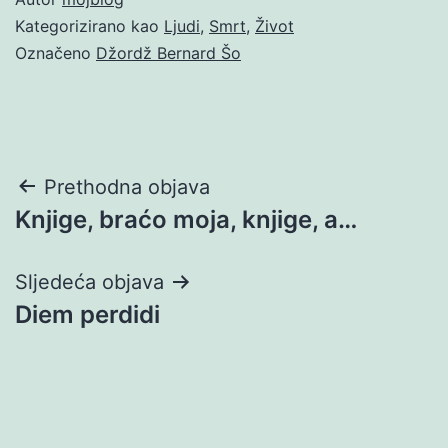
Kategorizirano kao
Ljudi
,
Smrt
,
Život
Označeno
Džordž Bernard Šo
Navigacija
Prethodna objava
Knjige, braćo moja, knjige, a…
objava
Sljedeća objava
Diem perdidi