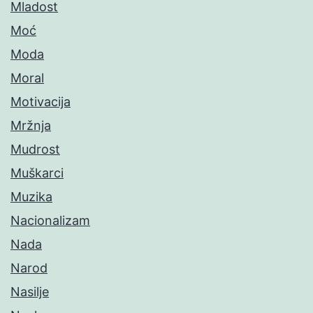
Mladost
Moć
Moda
Moral
Motivacija
Mržnja
Mudrost
Muškarci
Muzika
Nacionalizam
Nada
Narod
Nasilje