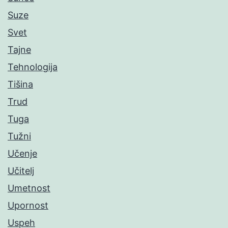
Suze
Svet
Tajne
Tehnologija
Tišina
Trud
Tuga
Tužni
Učenje
Učitelj
Umetnost
Upornost
Uspeh