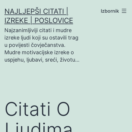
Preskoči
NAJLJEPŠI CITATI |
Izbornik
na
IZREKE | POSLOVICE
sadržaj
Najzanimljiviji citati i mudre
izreke ljudi koji su ostavili trag
u povijesti čovječanstva.
Mudre motivacijske izreke o
uspjehu, ljubavi, sreći, životu…
Citati O
Ljudima