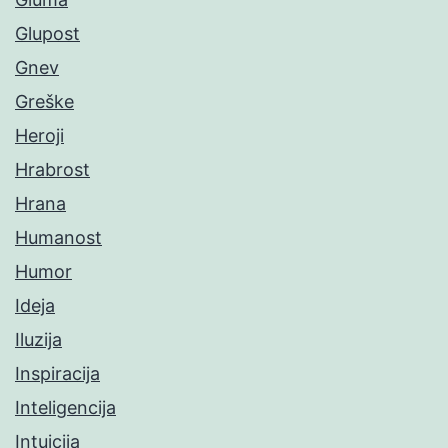
Glupost
Gnev
Greške
Heroji
Hrabrost
Hrana
Humanost
Humor
Ideja
Iluzija
Inspiracija
Inteligencija
Intuicija