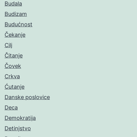
Budala
Budizam
Budućnost
Čekanje
Cilj
Čitanje
Čovek
Crkva
Ćutanje
Danske poslovice
Deca
Demokratija
Detinjstvo