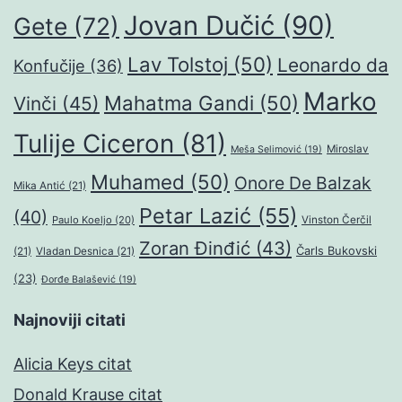
Jovan Dučić
(90)
Gete
(72)
Lav Tolstoj
(50)
Leonardo da
Konfučije
(36)
Marko
Mahatma Gandi
(50)
Vinči
(45)
Tulije Ciceron
(81)
Miroslav
Meša Selimović
(19)
Muhamed
(50)
Onore De Balzak
Mika Antić
(21)
Petar Lazić
(55)
(40)
Paulo Koeljo
(20)
Vinston Čerčil
Zoran Đinđić
(43)
Čarls Bukovski
(21)
Vladan Desnica
(21)
(23)
Đorđe Balašević
(19)
Najnoviji citati
Alicia Keys citat
Donald Krause citat