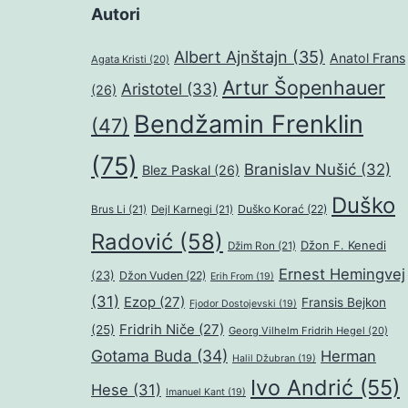
Autori
Albert Ajnštajn
(35)
Anatol Frans
Agata Kristi
(20)
Artur Šopenhauer
Aristotel
(33)
(26)
Bendžamin Frenklin
(47)
(75)
Branislav Nušić
(32)
Blez Paskal
(26)
Duško
Duško Korać
(22)
Brus Li
(21)
Dejl Karnegi
(21)
Radović
(58)
Džon F. Kenedi
Džim Ron
(21)
Ernest Hemingvej
(23)
Džon Vuden
(22)
Erih From
(19)
(31)
Ezop
(27)
Fransis Bejkon
Fjodor Dostojevski
(19)
Fridrih Niče
(27)
(25)
Georg Vilhelm Fridrih Hegel
(20)
Gotama Buda
(34)
Herman
Halil Džubran
(19)
Ivo Andrić
(55)
Hese
(31)
Imanuel Kant
(19)