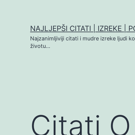
Preskoči
na
sadržaj
NAJLJEPŠI CITATI | IZREKE | 
Najzanimljiviji citati i mudre izreke ljudi 
životu…
Citati 