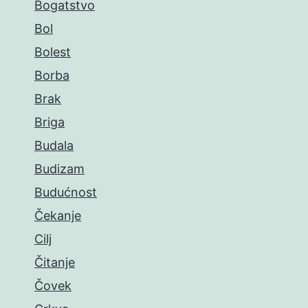
Bogatstvo
Bol
Bolest
Borba
Brak
Briga
Budala
Budizam
Budućnost
Čekanje
Cilj
Čitanje
Čovek