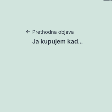
Navigacija
Prethodna objava
Ja kupujem kad…
objava