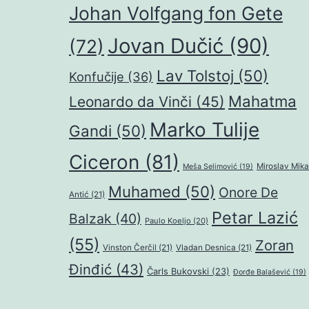
Johan Volfgang fon Gete
Jovan Dučić
(90)
(72)
Lav Tolstoj
(50)
Konfučije
(36)
Mahatma
Leonardo da Vinči
(45)
Marko Tulije
Gandi
(50)
Ciceron
(81)
Miroslav Mika
Meša Selimović
(19)
Muhamed
(50)
Onore De
Antić
(21)
Petar Lazić
Balzak
(40)
Paulo Koeljo
(20)
(55)
Zoran
Vinston Čerčil
(21)
Vladan Desnica
(21)
Đinđić
(43)
Čarls Bukovski
(23)
Đorđe Balašević
(19)