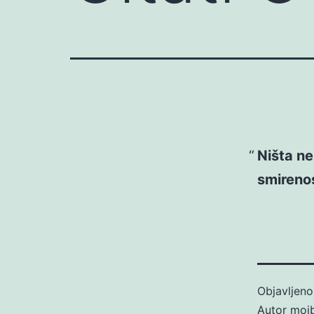
Ništa n
smirenos
Objavljen
Autor
moj