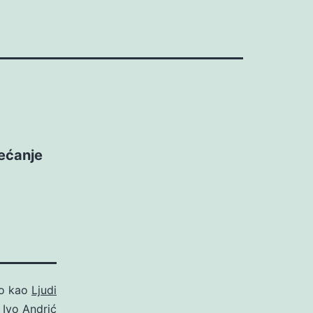
ećanje
no kao
Ljudi
o
Ivo Andrić