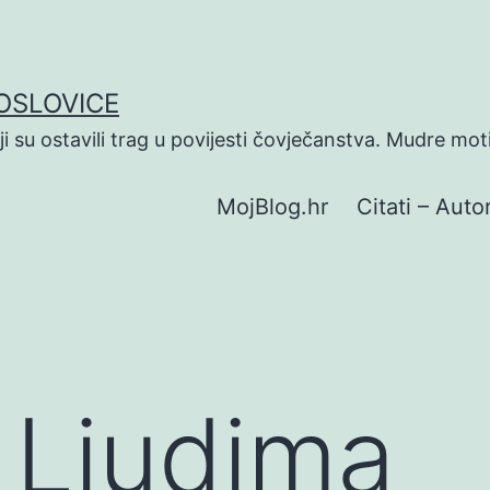
POSLOVICE
koji su ostavili trag u povijesti čovječanstva. Mudre mot
MojBlog.hr
Citati – Autor
O Ljudima