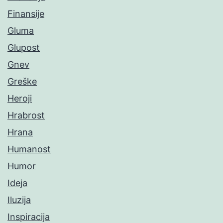
Finansije
Gluma
Glupost
Gnev
Greške
Heroji
Hrabrost
Hrana
Humanost
Humor
Ideja
Iluzija
Inspiracija