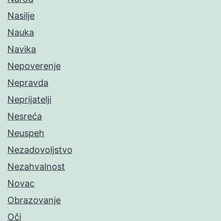
Nasilje
Nauka
Navika
Nepoverenje
Nepravda
Neprijatelji
Nesreća
Neuspeh
Nezadovoljstvo
Nezahvalnost
Novac
Obrazovanje
Oči