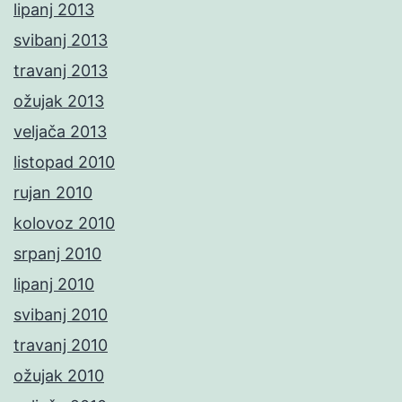
lipanj 2013
svibanj 2013
travanj 2013
ožujak 2013
veljača 2013
listopad 2010
rujan 2010
kolovoz 2010
srpanj 2010
lipanj 2010
svibanj 2010
travanj 2010
ožujak 2010