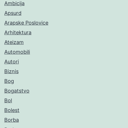
Ambicija
Apsurd
Arapske Poslovice
Arhitektura
Ateizam
Automobili
Autori
Biznis
Bog
Bogatstvo
Bol
Bolest
Borba