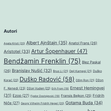
Autori
Albert Ajnštajn
(35)
Anatol Frans
(26)
Agata Kristi
(20)
Artur Šopenhauer
(47)
Aristotel
(33)
Bendžamin Frenklin
(75)
Blez Paskal
Branislav Nušić
(32)
(26)
Duško
Brus Li
(21)
Dejl Karnegi
(21)
Duško Radović
(58)
Džon
Korać
(22)
Džim Ron
(21)
Ernest Hemingvej
F. Kenedi
(23)
Džon Vuden
(22)
Erih From
(19)
(31)
Ezop
(27)
Fridrih
Fransis Bejkon
(25)
Fjodor Dostojevski
(19)
Gotama Buda
(34)
Niče
(27)
Georg Vilhelm Fridrih Hegel
(20)