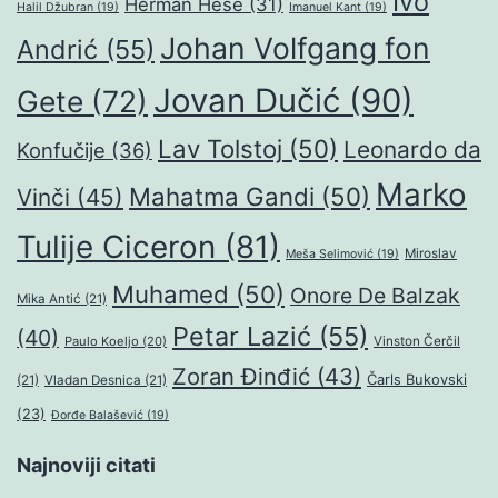
Ivo
Herman Hese
(31)
Halil Džubran
(19)
Imanuel Kant
(19)
Johan Volfgang fon
Andrić
(55)
Jovan Dučić
(90)
Gete
(72)
Lav Tolstoj
(50)
Leonardo da
Konfučije
(36)
Marko
Mahatma Gandi
(50)
Vinči
(45)
Tulije Ciceron
(81)
Miroslav
Meša Selimović
(19)
Muhamed
(50)
Onore De Balzak
Mika Antić
(21)
Petar Lazić
(55)
(40)
Paulo Koeljo
(20)
Vinston Čerčil
Zoran Đinđić
(43)
Čarls Bukovski
(21)
Vladan Desnica
(21)
(23)
Đorđe Balašević
(19)
Najnoviji citati