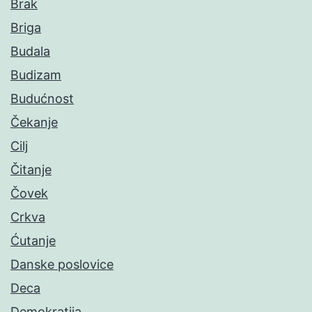
Brak
Briga
Budala
Budizam
Budućnost
Čekanje
Cilj
Čitanje
Čovek
Crkva
Ćutanje
Danske poslovice
Deca
Demokratija