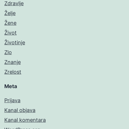
Zdravlje
Želje
Žene
Život
Životinje
Zlo
Znanje
Zrelost
Meta
Prijava
Kanal objava
Kanal komentara