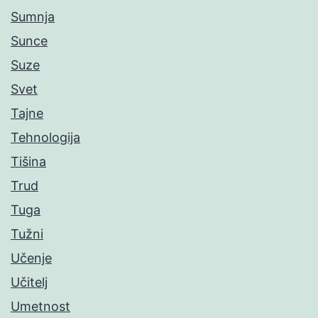
Sumnja
Sunce
Suze
Svet
Tajne
Tehnologija
Tišina
Trud
Tuga
Tužni
Učenje
Učitelj
Umetnost