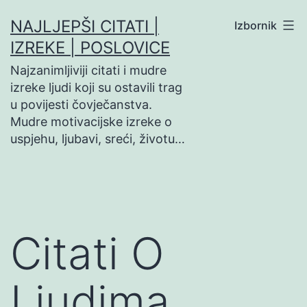
Preskoči
NAJLJEPŠI CITATI |
Izbornik
na
IZREKE | POSLOVICE
sadržaj
Najzanimljiviji citati i mudre
izreke ljudi koji su ostavili trag
u povijesti čovječanstva.
Mudre motivacijske izreke o
uspjehu, ljubavi, sreći, životu…
Citati O
Ljudima