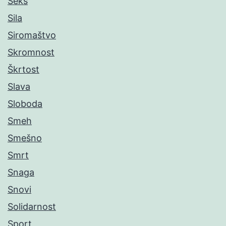
Seks
Sila
Siromaštvo
Skromnost
Škrtost
Slava
Sloboda
Smeh
Smešno
Smrt
Snaga
Snovi
Solidarnost
Sport