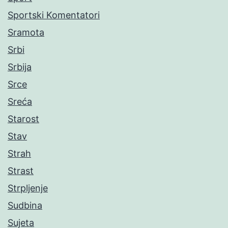
Sportski Komentatori
Sramota
Srbi
Srbija
Srce
Sreća
Starost
Stav
Strah
Strast
Strpljenje
Sudbina
Sujeta