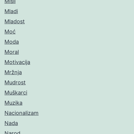
Misli
Mladi
Mladost
Moć
Moda
Moral
Motivacija
Mržnja
Mudrost
Muškarci
Muzika
Nacionalizam
Nada
Narod