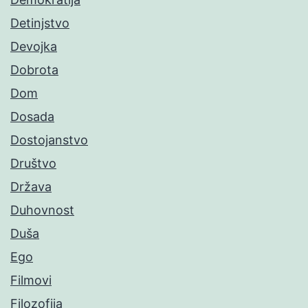
Detinjstvo
Devojka
Dobrota
Dom
Dosada
Dostojanstvo
Društvo
Država
Duhovnost
Duša
Ego
Filmovi
Filozofija