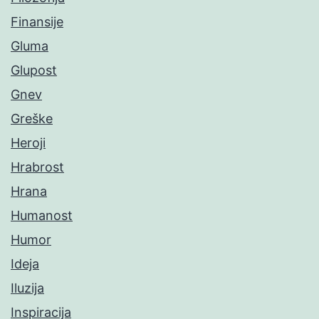
Finansije
Gluma
Glupost
Gnev
Greške
Heroji
Hrabrost
Hrana
Humanost
Humor
Ideja
Iluzija
Inspiracija