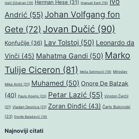
Ivo
Herman Hese
(31)
Halil Džubran
(19)
Imanuel Kant
(19)
Johan Volfgang fon
Andrić
(55)
Jovan Dučić
(90)
Gete
(72)
Lav Tolstoj
(50)
Leonardo da
Konfučije
(36)
Marko
Mahatma Gandi
(50)
Vinči
(45)
Tulije Ciceron
(81)
Miroslav
Meša Selimović
(19)
Muhamed
(50)
Onore De Balzak
Mika Antić
(21)
Petar Lazić
(55)
(40)
Paulo Koeljo
(20)
Vinston Čerčil
Zoran Đinđić
(43)
Čarls Bukovski
(21)
Vladan Desnica
(21)
(23)
Đorđe Balašević
(19)
Najnoviji citati