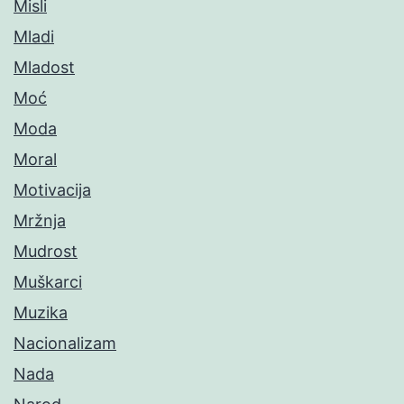
Misli
Mladi
Mladost
Moć
Moda
Moral
Motivacija
Mržnja
Mudrost
Muškarci
Muzika
Nacionalizam
Nada