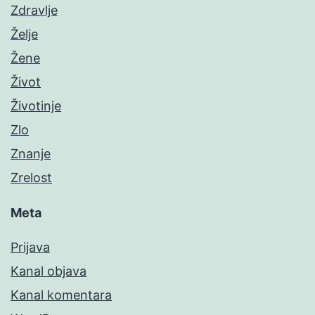
Zdravlje
Želje
Žene
Život
Životinje
Zlo
Znanje
Zrelost
Meta
Prijava
Kanal objava
Kanal komentara