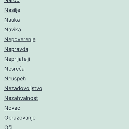
Narod
Nasilje
Nauka
Navika
Nepoverenje
Nepravda
Neprijatelji
Nesreća
Neuspeh
Nezadovoljstvo
Nezahvalnost
Novac
Obrazovanje
Oči