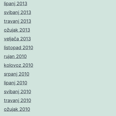
lipanj 2013
svibanj 2013
travanj 2013
ožujak 2013
veljača 2013
listopad 2010
rujan 2010
kolovoz 2010
srpanj 2010
lipanj 2010
svibanj 2010
travanj 2010
ožujak 2010