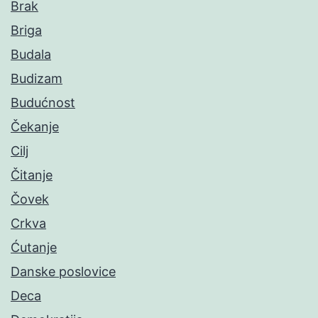
Brak
Briga
Budala
Budizam
Budućnost
Čekanje
Cilj
Čitanje
Čovek
Crkva
Ćutanje
Danske poslovice
Deca