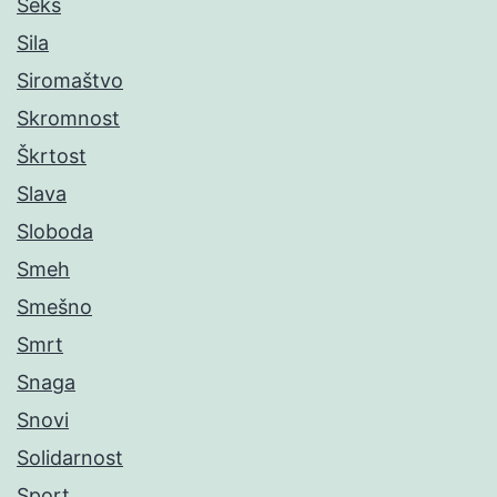
Seks
Sila
Siromaštvo
Skromnost
Škrtost
Slava
Sloboda
Smeh
Smešno
Smrt
Snaga
Snovi
Solidarnost
Sport