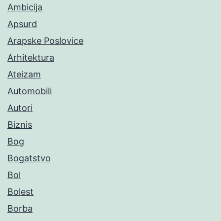
Ambicija
Apsurd
Arapske Poslovice
Arhitektura
Ateizam
Automobili
Autori
Biznis
Bog
Bogatstvo
Bol
Bolest
Borba