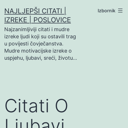
Preskoči
NAJLJEPŠI CITATI |
Izbornik
na
IZREKE | POSLOVICE
sadržaj
Najzanimljiviji citati i mudre
izreke ljudi koji su ostavili trag
u povijesti čovječanstva.
Mudre motivacijske izreke o
uspjehu, ljubavi, sreći, životu…
Citati O
Ljubavi