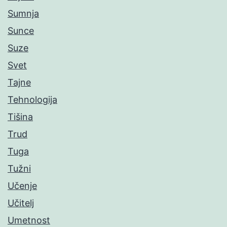
Sumnja
Sunce
Suze
Svet
Tajne
Tehnologija
Tišina
Trud
Tuga
Tužni
Učenje
Učitelj
Umetnost