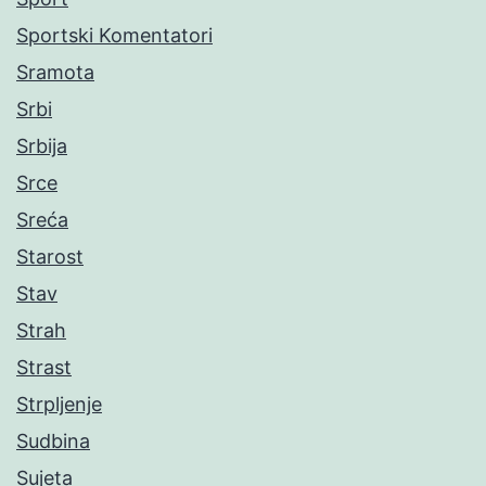
Sportski Komentatori
Sramota
Srbi
Srbija
Srce
Sreća
Starost
Stav
Strah
Strast
Strpljenje
Sudbina
Sujeta