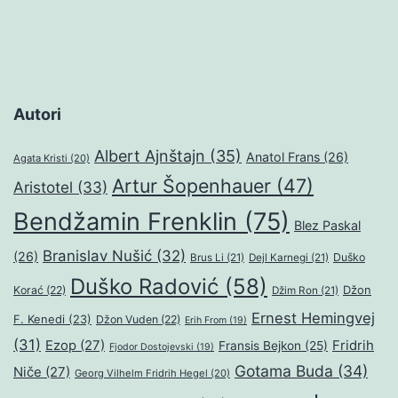
Autori
Albert Ajnštajn
(35)
Anatol Frans
(26)
Agata Kristi
(20)
Artur Šopenhauer
(47)
Aristotel
(33)
Bendžamin Frenklin
(75)
Blez Paskal
Branislav Nušić
(32)
(26)
Duško
Brus Li
(21)
Dejl Karnegi
(21)
Duško Radović
(58)
Džon
Korać
(22)
Džim Ron
(21)
Ernest Hemingvej
F. Kenedi
(23)
Džon Vuden
(22)
Erih From
(19)
(31)
Ezop
(27)
Fridrih
Fransis Bejkon
(25)
Fjodor Dostojevski
(19)
Gotama Buda
(34)
Niče
(27)
Georg Vilhelm Fridrih Hegel
(20)