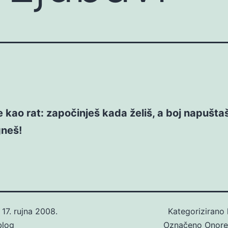
e kao rat: započinješ kada želiš, a boj napušt
neš!
o
17. rujna 2008.
Kategorizirano
blog
Označeno
Onore