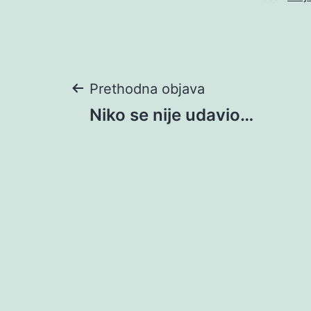
Navigacija
Prethodna objava
Niko se nije udavio…
objava