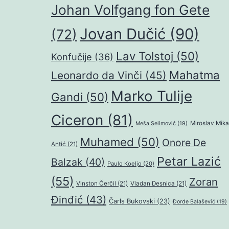
Johan Volfgang fon Gete
Jovan Dučić
(90)
(72)
Lav Tolstoj
(50)
Konfučije
(36)
Mahatma
Leonardo da Vinči
(45)
Marko Tulije
Gandi
(50)
Ciceron
(81)
Miroslav Mika
Meša Selimović
(19)
Muhamed
(50)
Onore De
Antić
(21)
Petar Lazić
Balzak
(40)
Paulo Koeljo
(20)
(55)
Zoran
Vinston Čerčil
(21)
Vladan Desnica
(21)
Đinđić
(43)
Čarls Bukovski
(23)
Đorđe Balašević
(19)