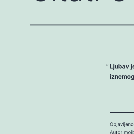
Ljubav j
iznemog
Objavljen
Autor
moj