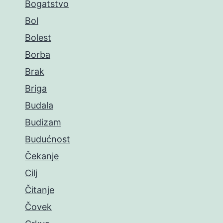
Bogatstvo
Bol
Bolest
Borba
Brak
Briga
Budala
Budizam
Budućnost
Čekanje
Cilj
Čitanje
Čovek