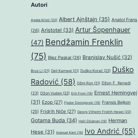
Autori
Albert Ajnštajn
(35)
Anatol Frans
Agata Kristi
(20)
Artur Šopenhauer
Aristotel
(33)
(26)
Bendžamin Frenklin
(47)
(75)
Branislav Nušić
(32)
Blez Paskal
(26)
Duško
Duško Korać
(22)
Brus Li
(21)
Dejl Karnegi
(21)
Radović
(58)
Džon F. Kenedi
Džim Ron
(21)
Ernest Hemingvej
(23)
Džon Vuden
(22)
Erih From
(19)
(31)
Ezop
(27)
Fransis Bejkon
Fjodor Dostojevski
(19)
Fridrih Niče
(27)
(25)
Georg Vilhelm Fridrih Hegel
(20)
Gotama Buda
(34)
Herman
Halil Džubran
(19)
Ivo Andrić
(55)
Hese
(31)
Imanuel Kant
(19)