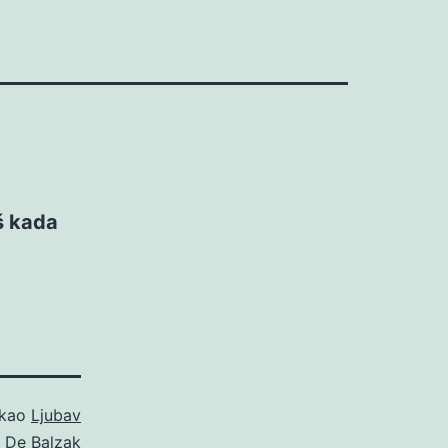
aš kada
 kao
Ljubav
 De Balzak