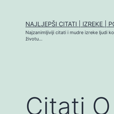
Preskoči
na
sadržaj
NAJLJEPŠI CITATI | IZREKE | 
Najzanimljiviji citati i mudre izreke ljudi 
životu…
Citati O