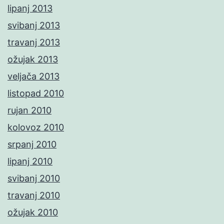
lipanj 2013
svibanj 2013
travanj 2013
ožujak 2013
veljača 2013
listopad 2010
rujan 2010
kolovoz 2010
srpanj 2010
lipanj 2010
svibanj 2010
travanj 2010
ožujak 2010