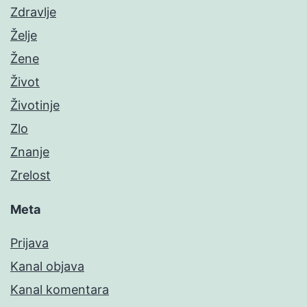
Zdravlje
Želje
Žene
Život
Životinje
Zlo
Znanje
Zrelost
Meta
Prijava
Kanal objava
Kanal komentara