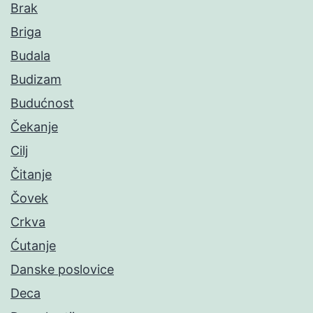
Brak
Briga
Budala
Budizam
Budućnost
Čekanje
Cilj
Čitanje
Čovek
Crkva
Ćutanje
Danske poslovice
Deca