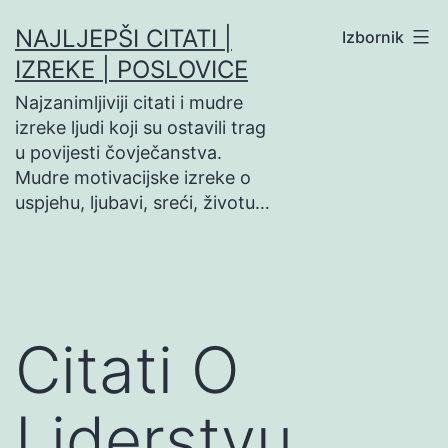
Preskoči
NAJLJEPŠI CITATI |
Izbornik
na
IZREKE | POSLOVICE
sadržaj
Najzanimljiviji citati i mudre
izreke ljudi koji su ostavili trag
u povijesti čovječanstva.
Mudre motivacijske izreke o
uspjehu, ljubavi, sreći, životu…
Citati O
Liderstvu