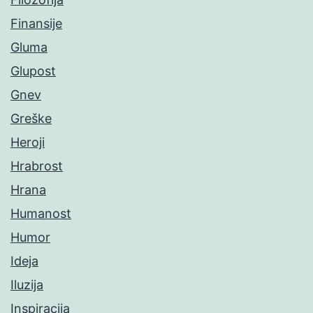
Finansije
Gluma
Glupost
Gnev
Greške
Heroji
Hrabrost
Hrana
Humanost
Humor
Ideja
Iluzija
Inspiracija