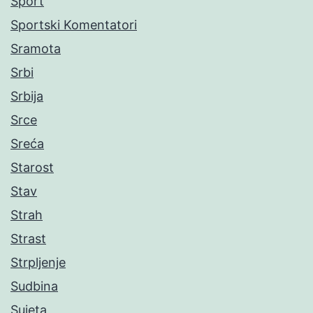
Sport
Sportski Komentatori
Sramota
Srbi
Srbija
Srce
Sreća
Starost
Stav
Strah
Strast
Strpljenje
Sudbina
Sujeta