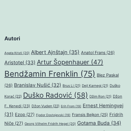
Autori
Albert Ajnštajn
(35)
Anatol Frans
(26)
Agata Kristi
(20)
Artur Šopenhauer
(47)
Aristotel
(33)
Bendžamin Frenklin
(75)
Blez Paskal
Branislav Nušić
(32)
(26)
Duško
Brus Li
(21)
Dejl Karnegi
(21)
Duško Radović
(58)
Džon
Korać
(22)
Džim Ron
(21)
Ernest Hemingvej
F. Kenedi
(23)
Džon Vuden
(22)
Erih From
(19)
(31)
Ezop
(27)
Fridrih
Fransis Bejkon
(25)
Fjodor Dostojevski
(19)
Gotama Buda
(34)
Niče
(27)
Georg Vilhelm Fridrih Hegel
(20)