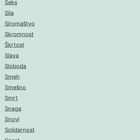
Seks
Sila
Siromaštvo
Skromnost
Škrtost
Slava
Sloboda
Smeh
Smešno
Smrt
Snaga
Snovi
Solidarnost