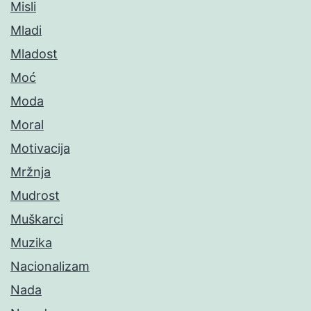
Misli
Mladi
Mladost
Moć
Moda
Moral
Motivacija
Mržnja
Mudrost
Muškarci
Muzika
Nacionalizam
Nada