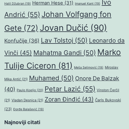
Ivo
Herman Hese
(31)
Halil Džubran
(19)
Imanuel Kant
(19)
Johan Volfgang fon
Andrić
(55)
Jovan Dučić
(90)
Gete
(72)
Lav Tolstoj
(50)
Leonardo da
Konfučije
(36)
Marko
Mahatma Gandi
(50)
Vinči
(45)
Tulije Ciceron
(81)
Miroslav
Meša Selimović
(19)
Muhamed
(50)
Onore De Balzak
Mika Antić
(21)
Petar Lazić
(55)
(40)
Paulo Koeljo
(20)
Vinston Čerčil
Zoran Đinđić
(43)
Čarls Bukovski
(21)
Vladan Desnica
(21)
(23)
Đorđe Balašević
(19)
Najnoviji citati