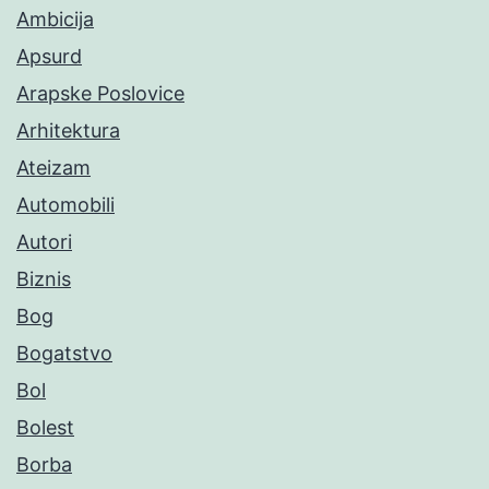
Ambicija
Apsurd
Arapske Poslovice
Arhitektura
Ateizam
Automobili
Autori
Biznis
Bog
Bogatstvo
Bol
Bolest
Borba