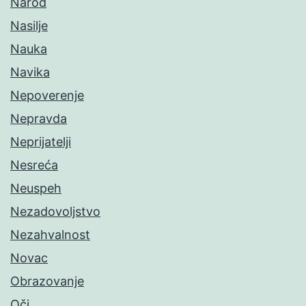
Narod
Nasilje
Nauka
Navika
Nepoverenje
Nepravda
Neprijatelji
Nesreća
Neuspeh
Nezadovoljstvo
Nezahvalnost
Novac
Obrazovanje
Oči