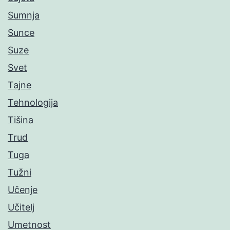
Sumnja
Sunce
Suze
Svet
Tajne
Tehnologija
Tišina
Trud
Tuga
Tužni
Učenje
Učitelj
Umetnost