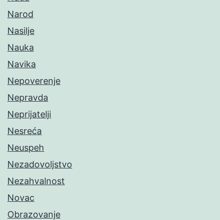
Narod
Nasilje
Nauka
Navika
Nepoverenje
Nepravda
Neprijatelji
Nesreća
Neuspeh
Nezadovoljstvo
Nezahvalnost
Novac
Obrazovanje