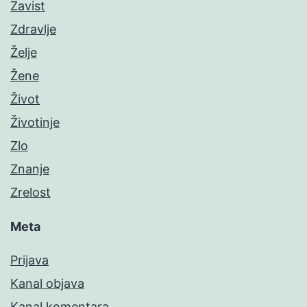
Zavist
Zdravlje
Želje
Žene
Život
Životinje
Zlo
Znanje
Zrelost
Meta
Prijava
Kanal objava
Kanal komentara