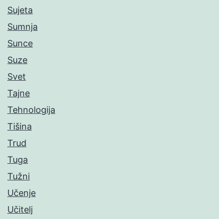
Sujeta
Sumnja
Sunce
Suze
Svet
Tajne
Tehnologija
Tišina
Trud
Tuga
Tužni
Učenje
Učitelj