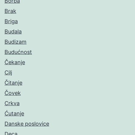
Borba
Brak
Briga
Budala
Budizam
Budućnost
Čekanje
Cilj
Čitanje
Čovek
Crkva
Ćutanje
Danske poslovice
Deca