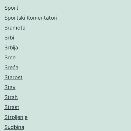
Sport
Sportski Komentatori
Sramota
Srbi
Srbija
Srce
Sreća
Starost
Stav
Strah
Strast
Strpljenje
Sudbina