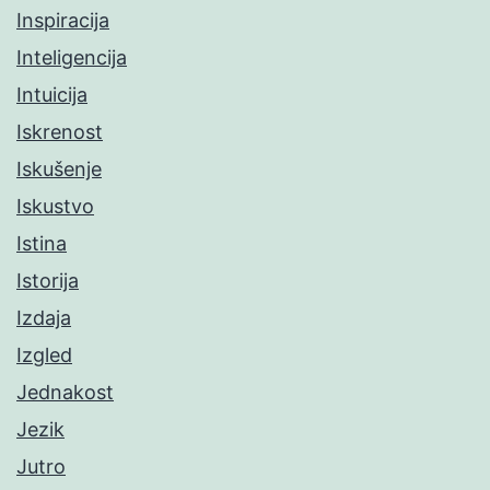
Inspiracija
Inteligencija
Intuicija
Iskrenost
Iskušenje
Iskustvo
Istina
Istorija
Izdaja
Izgled
Jednakost
Jezik
Jutro