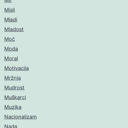
Mir
Misli
Mladi
Mladost
Moć
Moda
Moral
Motivacija
Mržnja
Mudrost
Muškarci
Muzika
Nacionalizam
Nada