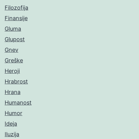
Filozofija
Finansije
Gluma
Glupost
Gnev
Greške
Heroji
Hrabrost
Hrana
Humanost
Humor
Ideja
Iluzija