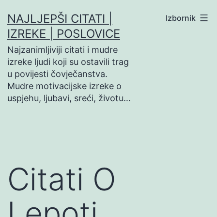
Preskoči
NAJLJEPŠI CITATI |
Izbornik
na
IZREKE | POSLOVICE
sadržaj
Najzanimljiviji citati i mudre
izreke ljudi koji su ostavili trag
u povijesti čovječanstva.
Mudre motivacijske izreke o
uspjehu, ljubavi, sreći, životu…
Citati O
Lepoti