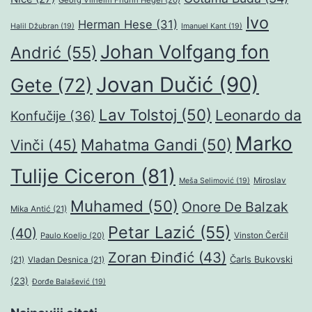
Georg Vilhelm Fridrih Hegel
(20)
Ivo
Herman Hese
(31)
Halil Džubran
(19)
Imanuel Kant
(19)
Johan Volfgang fon
Andrić
(55)
Jovan Dučić
(90)
Gete
(72)
Lav Tolstoj
(50)
Leonardo da
Konfučije
(36)
Marko
Mahatma Gandi
(50)
Vinči
(45)
Tulije Ciceron
(81)
Miroslav
Meša Selimović
(19)
Muhamed
(50)
Onore De Balzak
Mika Antić
(21)
Petar Lazić
(55)
(40)
Paulo Koeljo
(20)
Vinston Čerčil
Zoran Đinđić
(43)
Čarls Bukovski
(21)
Vladan Desnica
(21)
(23)
Đorđe Balašević
(19)