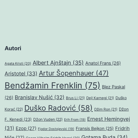
Autori
Albert Ajnštajn
(35)
Anatol Frans
(26)
Agata Kristi
(20)
Artur Šopenhauer
(47)
Aristotel
(33)
Bendžamin Frenklin
(75)
Blez Paskal
Branislav Nušić
(32)
(26)
Duško
Brus Li
(21)
Dejl Karnegi
(21)
Duško Radović
(58)
Džon
Korać
(22)
Džim Ron
(21)
Ernest Hemingvej
F. Kenedi
(23)
Džon Vuden
(22)
Erih From
(19)
(31)
Ezop
(27)
Fridrih
Fransis Bejkon
(25)
Fjodor Dostojevski
(19)
Gotama Buda
(34)
Niče
(27)