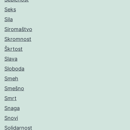
Seks
Sila
Siromaštvo
Skromnost
Škrtost
Slava
Sloboda
Smeh
Smešno
Smrt
Snaga
Snovi
Solidarnost