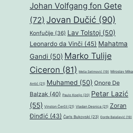
Johan Volfgang fon Gete
Jovan Dučić
(90)
(72)
Lav Tolstoj
(50)
Konfučije
(36)
Mahatma
Leonardo da Vinči
(45)
Marko Tulije
Gandi
(50)
Ciceron
(81)
Miroslav Mika
Meša Selimović
(19)
Muhamed
(50)
Onore De
Antić
(21)
Petar Lazić
Balzak
(40)
Paulo Koeljo
(20)
(55)
Zoran
Vinston Čerčil
(21)
Vladan Desnica
(21)
Đinđić
(43)
Čarls Bukovski
(23)
Đorđe Balašević
(19)