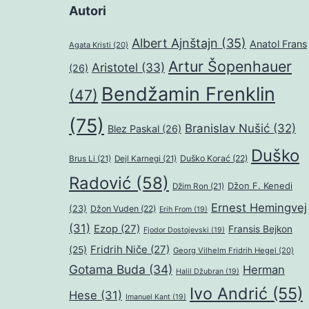
Autori
Albert Ajnštajn
(35)
Anatol Frans
Agata Kristi
(20)
Artur Šopenhauer
Aristotel
(33)
(26)
Bendžamin Frenklin
(47)
(75)
Branislav Nušić
(32)
Blez Paskal
(26)
Duško
Duško Korać
(22)
Brus Li
(21)
Dejl Karnegi
(21)
Radović
(58)
Džon F. Kenedi
Džim Ron
(21)
Ernest Hemingvej
(23)
Džon Vuden
(22)
Erih From
(19)
(31)
Ezop
(27)
Fransis Bejkon
Fjodor Dostojevski
(19)
Fridrih Niče
(27)
(25)
Georg Vilhelm Fridrih Hegel
(20)
Gotama Buda
(34)
Herman
Halil Džubran
(19)
Ivo Andrić
(55)
Hese
(31)
Imanuel Kant
(19)