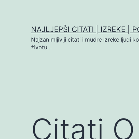
Preskoči
na
sadržaj
NAJLJEPŠI CITATI | IZREKE | 
Najzanimljiviji citati i mudre izreke ljudi 
životu…
Citati O