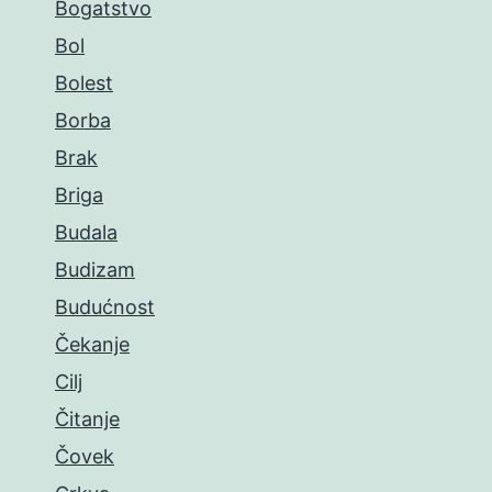
Bogatstvo
Bol
Bolest
Borba
Brak
Briga
Budala
Budizam
Budućnost
Čekanje
Cilj
Čitanje
Čovek