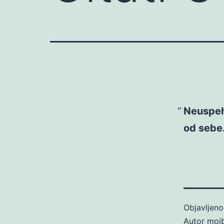
Neuspeh 
od sebe
Objavljen
Autor
moj