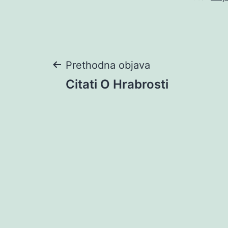
Navigacija
Prethodna objava
Citati O Hrabrosti
objava