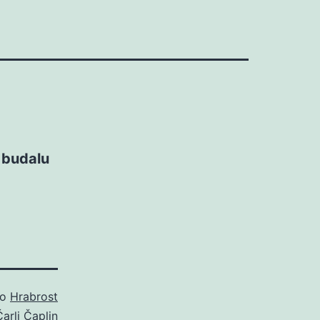
 budalu
ao
Hrabrost
Čarli Čaplin