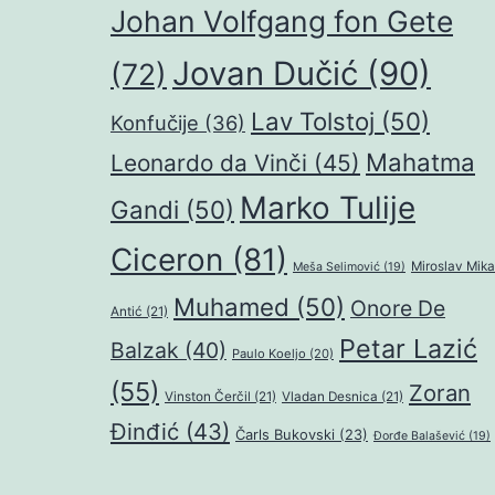
Johan Volfgang fon Gete
Jovan Dučić
(90)
(72)
Lav Tolstoj
(50)
Konfučije
(36)
Mahatma
Leonardo da Vinči
(45)
Marko Tulije
Gandi
(50)
Ciceron
(81)
Miroslav Mika
Meša Selimović
(19)
Muhamed
(50)
Onore De
Antić
(21)
Petar Lazić
Balzak
(40)
Paulo Koeljo
(20)
(55)
Zoran
Vinston Čerčil
(21)
Vladan Desnica
(21)
Đinđić
(43)
Čarls Bukovski
(23)
Đorđe Balašević
(19)