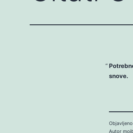
Potrebn
snove.
Objavljen
Autor
moj