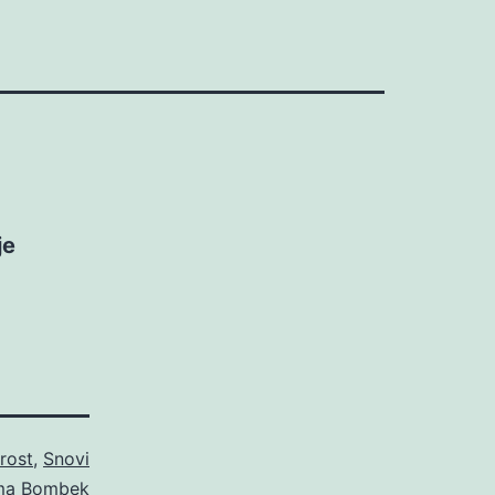
je
rost
,
Snovi
ma Bombek