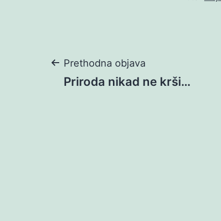
Navigacija
Prethodna objava
Priroda nikad ne krši…
objava