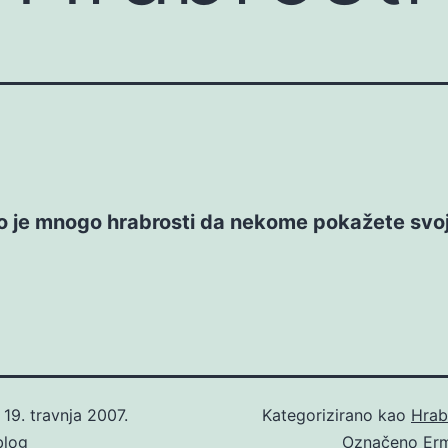
o je mnogo hrabrosti da nekome pokažete svo
o
19. travnja 2007.
Kategorizirano kao
Hrab
blog
Označeno
Er