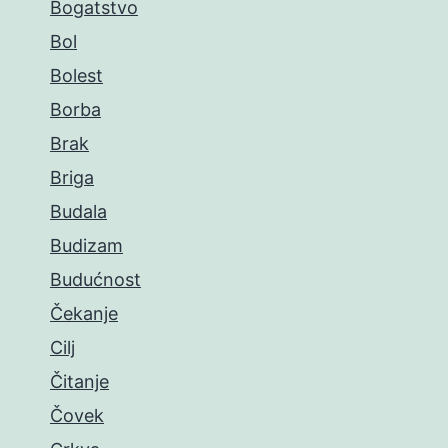
Bogatstvo
Bol
Bolest
Borba
Brak
Briga
Budala
Budizam
Budućnost
Čekanje
Cilj
Čitanje
Čovek