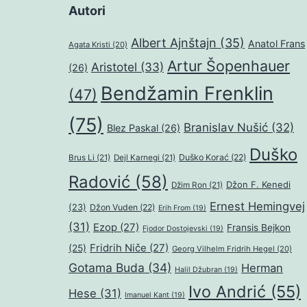
Autori
Albert Ajnštajn
(35)
Anatol Frans
Agata Kristi
(20)
Artur Šopenhauer
Aristotel
(33)
(26)
Bendžamin Frenklin
(47)
(75)
Branislav Nušić
(32)
Blez Paskal
(26)
Duško
Duško Korać
(22)
Brus Li
(21)
Dejl Karnegi
(21)
Radović
(58)
Džon F. Kenedi
Džim Ron
(21)
Ernest Hemingvej
(23)
Džon Vuden
(22)
Erih From
(19)
(31)
Ezop
(27)
Fransis Bejkon
Fjodor Dostojevski
(19)
Fridrih Niče
(27)
(25)
Georg Vilhelm Fridrih Hegel
(20)
Gotama Buda
(34)
Herman
Halil Džubran
(19)
Ivo Andrić
(55)
Hese
(31)
Imanuel Kant
(19)