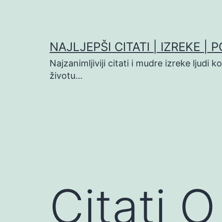
Preskoči
na
sadržaj
NAJLJEPŠI CITATI | IZREKE | 
Najzanimljiviji citati i mudre izreke ljudi 
životu…
Citati O