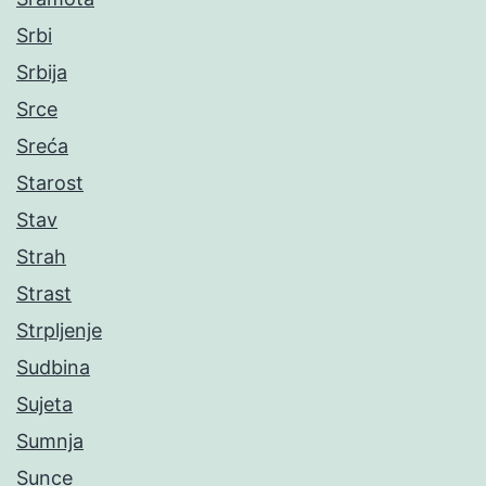
Srbi
Srbija
Srce
Sreća
Starost
Stav
Strah
Strast
Strpljenje
Sudbina
Sujeta
Sumnja
Sunce