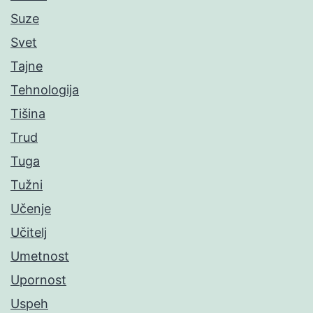
Suze
Svet
Tajne
Tehnologija
Tišina
Trud
Tuga
Tužni
Učenje
Učitelj
Umetnost
Upornost
Uspeh