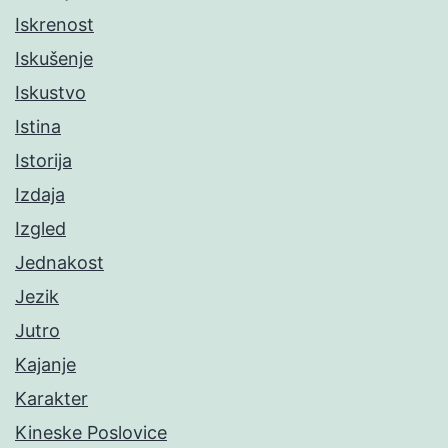
Iskrenost
Iskušenje
Iskustvo
Istina
Istorija
Izdaja
Izgled
Jednakost
Jezik
Jutro
Kajanje
Karakter
Kineske Poslovice