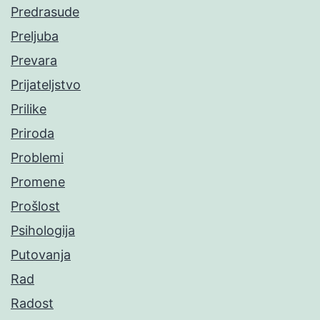
Predrasude
Preljuba
Prevara
Prijateljstvo
Prilike
Priroda
Problemi
Promene
Prošlost
Psihologija
Putovanja
Rad
Radost