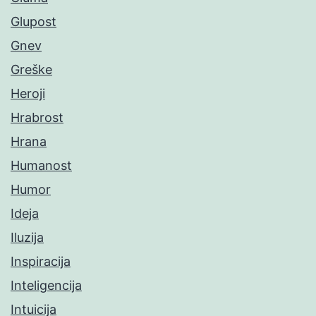
Glupost
Gnev
Greške
Heroji
Hrabrost
Hrana
Humanost
Humor
Ideja
Iluzija
Inspiracija
Inteligencija
Intuicija