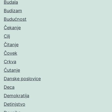
Budala
Budizam
Budućnost
Čekanje
Cilj
Čitanje
Čovek
Crkva
Ćutanje
Danske poslovice
Deca
Demokratija
Detinjstvo