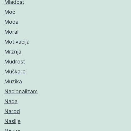
Mladost
Moć
Moda
Moral
Motivacija
Mržnja
Mudrost
Muškarci
Muzika
Nacionalizam
Nada
Narod
Nasilje