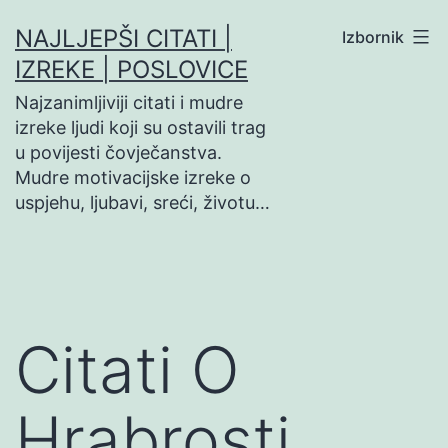
Preskoči
NAJLJEPŠI CITATI |
Izbornik
na
IZREKE | POSLOVICE
sadržaj
Najzanimljiviji citati i mudre
izreke ljudi koji su ostavili trag
u povijesti čovječanstva.
Mudre motivacijske izreke o
uspjehu, ljubavi, sreći, životu…
Citati O
Hrabrosti