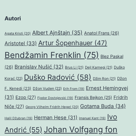
Autori
Albert Ajnštajn
(35)
Anatol Frans
(26)
Agata Kristi
(20)
Artur Šopenhauer
(47)
Aristotel
(33)
Bendžamin Frenklin
(75)
Blez Paskal
Branislav Nušić
(32)
(26)
Duško
Brus Li
(21)
Dejl Karnegi
(21)
Duško Radović
(58)
Džon
Korać
(22)
Džim Ron
(21)
Ernest Hemingvej
F. Kenedi
(23)
Džon Vuden
(22)
Erih From
(19)
(31)
Ezop
(27)
Fridrih
Fransis Bejkon
(25)
Fjodor Dostojevski
(19)
Gotama Buda
(34)
Niče
(27)
Georg Vilhelm Fridrih Hegel
(20)
Ivo
Herman Hese
(31)
Halil Džubran
(19)
Imanuel Kant
(19)
Johan Volfgang fon
Andrić
(55)