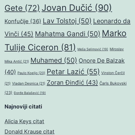
Jovan Dučić
(90)
Gete
(72)
Lav Tolstoj
(50)
Leonardo da
Konfučije
(36)
Marko
Mahatma Gandi
(50)
Vinči
(45)
Tulije Ciceron
(81)
Miroslav
Meša Selimović
(19)
Muhamed
(50)
Onore De Balzak
Mika Antić
(21)
Petar Lazić
(55)
(40)
Paulo Koeljo
(20)
Vinston Čerčil
Zoran Đinđić
(43)
Čarls Bukovski
(21)
Vladan Desnica
(21)
(23)
Đorđe Balašević
(19)
Najnoviji citati
Alicia Keys citat
Donald Krause citat