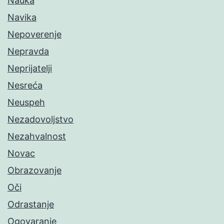
Nauka
Navika
Nepoverenje
Nepravda
Neprijatelji
Nesreća
Neuspeh
Nezadovoljstvo
Nezahvalnost
Novac
Obrazovanje
Oči
Odrastanje
Ogovaranje