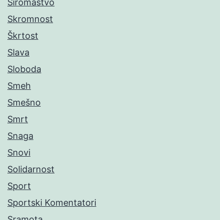
Siromaštvo
Skromnost
Škrtost
Slava
Sloboda
Smeh
Smešno
Smrt
Snaga
Snovi
Solidarnost
Sport
Sportski Komentatori
Sramota