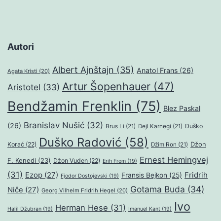
Autori
Albert Ajnštajn
(35)
Anatol Frans
(26)
Agata Kristi
(20)
Artur Šopenhauer
(47)
Aristotel
(33)
Bendžamin Frenklin
(75)
Blez Paskal
Branislav Nušić
(32)
(26)
Duško
Brus Li
(21)
Dejl Karnegi
(21)
Duško Radović
(58)
Džon
Korać
(22)
Džim Ron
(21)
Ernest Hemingvej
F. Kenedi
(23)
Džon Vuden
(22)
Erih From
(19)
(31)
Ezop
(27)
Fridrih
Fransis Bejkon
(25)
Fjodor Dostojevski
(19)
Gotama Buda
(34)
Niče
(27)
Georg Vilhelm Fridrih Hegel
(20)
Ivo
Herman Hese
(31)
Halil Džubran
(19)
Imanuel Kant
(19)