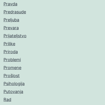
Pravda
Predrasude
Preljuba
Prevara
Prijateljstvo
Prilike
Priroda
Problemi
Promene
Prošlost
Psihologija
Putovanja
Rad