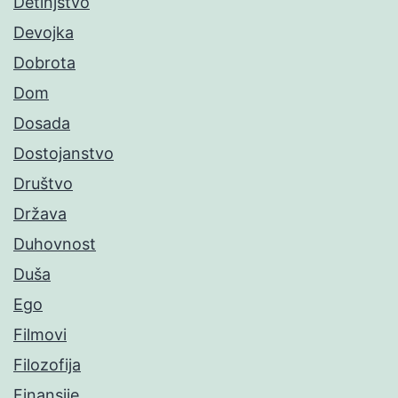
Detinjstvo
Devojka
Dobrota
Dom
Dosada
Dostojanstvo
Društvo
Država
Duhovnost
Duša
Ego
Filmovi
Filozofija
Finansije