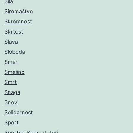
Sila
Siromaštvo
Skromnost
Škrtost
Slava
Sloboda
Smeh
Smešno
Smrt
Snaga
Snovi
Solidarnost
Sport
Sportski Komentatori