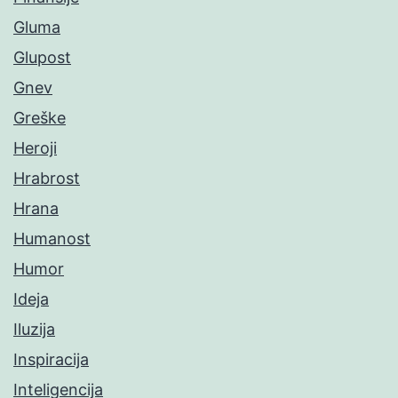
Gluma
Glupost
Gnev
Greške
Heroji
Hrabrost
Hrana
Humanost
Humor
Ideja
Iluzija
Inspiracija
Inteligencija