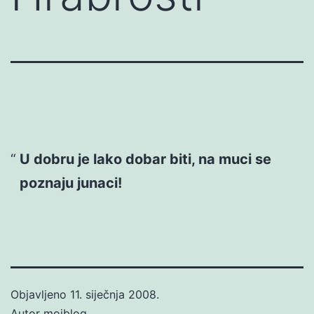
U dobru je lako dobar biti, na muci se
poznaju junaci!
Objavljeno
11. siječnja 2008.
Autor
mojblog