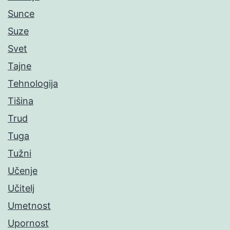
Sunce
Suze
Svet
Tajne
Tehnologija
Tišina
Trud
Tuga
Tužni
Učenje
Učitelj
Umetnost
Upornost