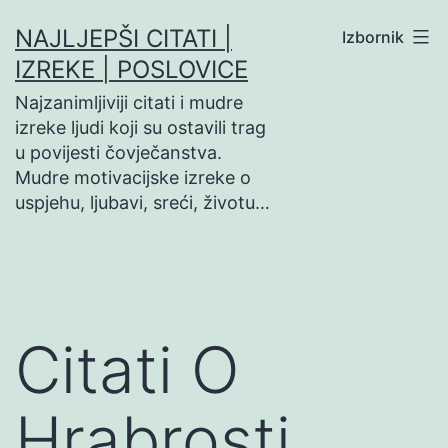
Preskoči
NAJLJEPŠI CITATI |
Izbornik
na
IZREKE | POSLOVICE
sadržaj
Najzanimljiviji citati i mudre
izreke ljudi koji su ostavili trag
u povijesti čovječanstva.
Mudre motivacijske izreke o
uspjehu, ljubavi, sreći, životu…
Citati O
Hrabrosti