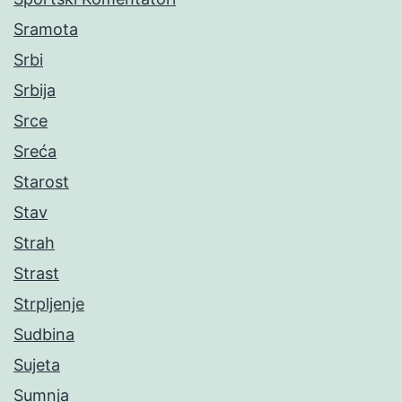
Sramota
Srbi
Srbija
Srce
Sreća
Starost
Stav
Strah
Strast
Strpljenje
Sudbina
Sujeta
Sumnja