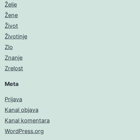
Želje
Žene
Život
Životinje
Zlo
Znanje
Zrelost
Meta
Prijava
Kanal objava
Kanal komentara
WordPress.org