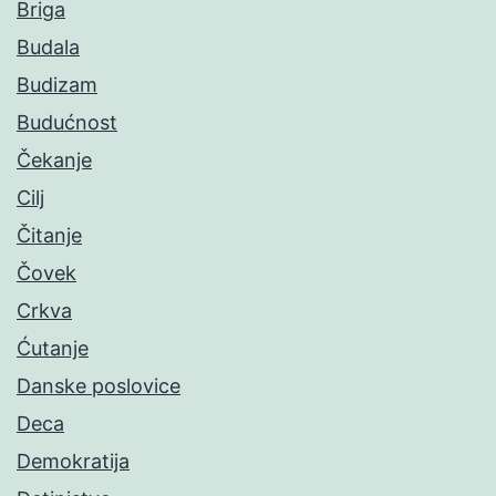
Briga
Budala
Budizam
Budućnost
Čekanje
Cilj
Čitanje
Čovek
Crkva
Ćutanje
Danske poslovice
Deca
Demokratija