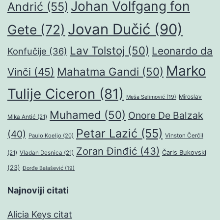
Johan Volfgang fon
Andrić
(55)
Jovan Dučić
(90)
Gete
(72)
Lav Tolstoj
(50)
Leonardo da
Konfučije
(36)
Marko
Mahatma Gandi
(50)
Vinči
(45)
Tulije Ciceron
(81)
Miroslav
Meša Selimović
(19)
Muhamed
(50)
Onore De Balzak
Mika Antić
(21)
Petar Lazić
(55)
(40)
Paulo Koeljo
(20)
Vinston Čerčil
Zoran Đinđić
(43)
Čarls Bukovski
(21)
Vladan Desnica
(21)
(23)
Đorđe Balašević
(19)
Najnoviji citati
Alicia Keys citat