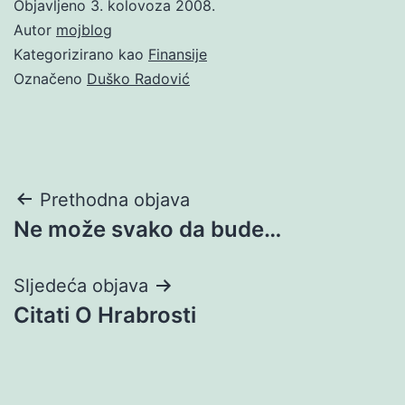
Objavljeno
3. kolovoza 2008.
Autor
mojblog
Kategorizirano kao
Finansije
Označeno
Duško Radović
Navigacija
Prethodna objava
Ne može svako da bude…
objava
Sljedeća objava
Citati O Hrabrosti