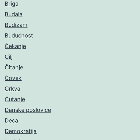
Briga
Budala
Budizam
Budućnost
Čekanje
Cilj
Čitanje
Čovek
Crkva
Ćutanje
Danske poslovice
Deca
Demokratija