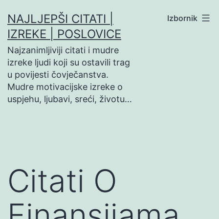
Preskoči
NAJLJEPŠI CITATI |
Izbornik
na
IZREKE | POSLOVICE
sadržaj
Najzanimljiviji citati i mudre
izreke ljudi koji su ostavili trag
u povijesti čovječanstva.
Mudre motivacijske izreke o
uspjehu, ljubavi, sreći, životu…
Citati O
Finansijama