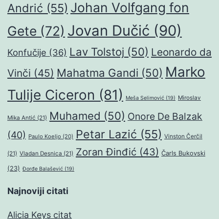
Johan Volfgang fon
Andrić
(55)
Jovan Dučić
(90)
Gete
(72)
Lav Tolstoj
(50)
Leonardo da
Konfučije
(36)
Marko
Mahatma Gandi
(50)
Vinči
(45)
Tulije Ciceron
(81)
Miroslav
Meša Selimović
(19)
Muhamed
(50)
Onore De Balzak
Mika Antić
(21)
Petar Lazić
(55)
(40)
Paulo Koeljo
(20)
Vinston Čerčil
Zoran Đinđić
(43)
Čarls Bukovski
(21)
Vladan Desnica
(21)
(23)
Đorđe Balašević
(19)
Najnoviji citati
Alicia Keys citat