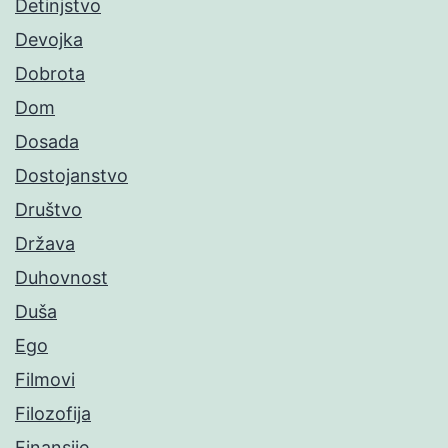
Detinjstvo
Devojka
Dobrota
Dom
Dosada
Dostojanstvo
Društvo
Država
Duhovnost
Duša
Ego
Filmovi
Filozofija
Finansije