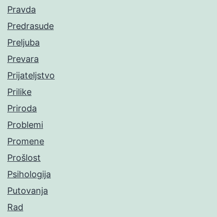
Pravda
Predrasude
Preljuba
Prevara
Prijateljstvo
Prilike
Priroda
Problemi
Promene
Prošlost
Psihologija
Putovanja
Rad