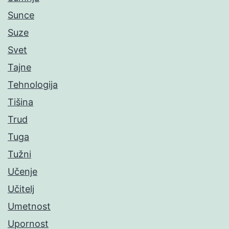
Sunce
Suze
Svet
Tajne
Tehnologija
Tišina
Trud
Tuga
Tužni
Učenje
Učitelj
Umetnost
Upornost