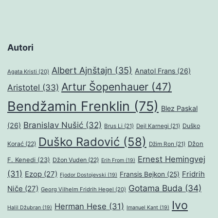
Autori
Albert Ajnštajn
(35)
Anatol Frans
(26)
Agata Kristi
(20)
Artur Šopenhauer
(47)
Aristotel
(33)
Bendžamin Frenklin
(75)
Blez Paskal
Branislav Nušić
(32)
(26)
Duško
Brus Li
(21)
Dejl Karnegi
(21)
Duško Radović
(58)
Džon
Korać
(22)
Džim Ron
(21)
Ernest Hemingvej
F. Kenedi
(23)
Džon Vuden
(22)
Erih From
(19)
(31)
Ezop
(27)
Fridrih
Fransis Bejkon
(25)
Fjodor Dostojevski
(19)
Gotama Buda
(34)
Niče
(27)
Georg Vilhelm Fridrih Hegel
(20)
Ivo
Herman Hese
(31)
Halil Džubran
(19)
Imanuel Kant
(19)