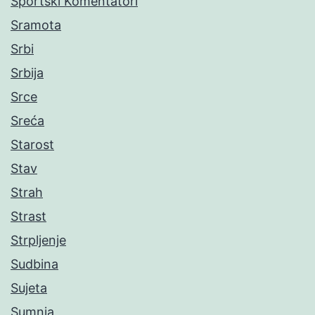
Sportski Komentatori
Sramota
Srbi
Srbija
Srce
Sreća
Starost
Stav
Strah
Strast
Strpljenje
Sudbina
Sujeta
Sumnja