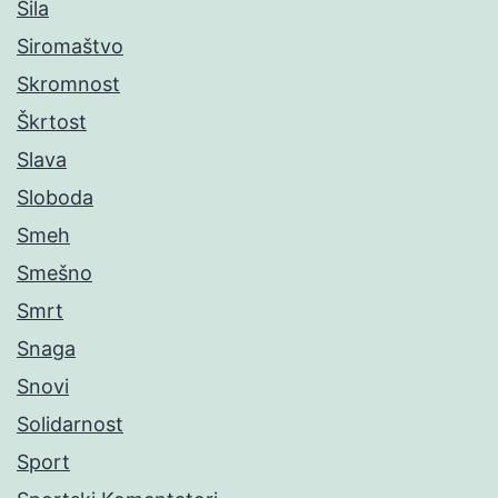
Sila
Siromaštvo
Skromnost
Škrtost
Slava
Sloboda
Smeh
Smešno
Smrt
Snaga
Snovi
Solidarnost
Sport