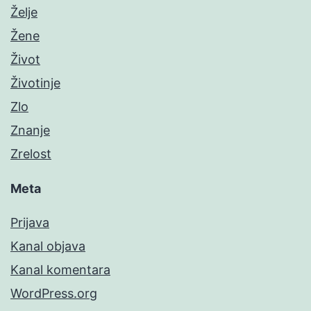
Želje
Žene
Život
Životinje
Zlo
Znanje
Zrelost
Meta
Prijava
Kanal objava
Kanal komentara
WordPress.org