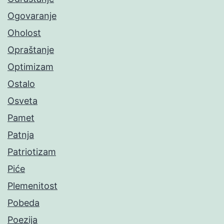
Ogovaranje
Oholost
Opraštanje
Optimizam
Ostalo
Osveta
Pamet
Patnja
Patriotizam
Piće
Plemenitost
Pobeda
Poezija