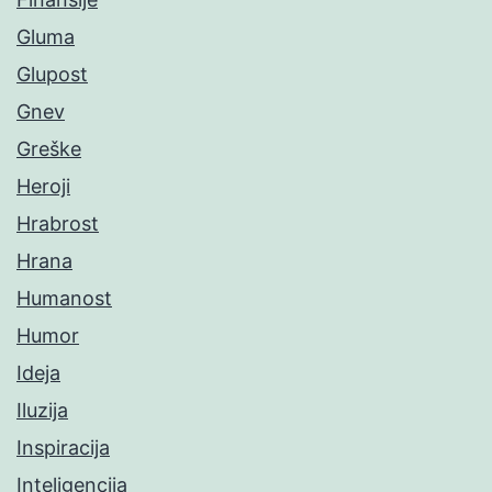
Gluma
Glupost
Gnev
Greške
Heroji
Hrabrost
Hrana
Humanost
Humor
Ideja
Iluzija
Inspiracija
Inteligencija