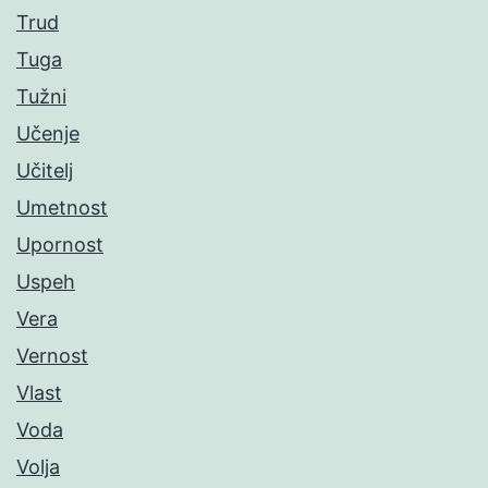
Trud
Tuga
Tužni
Učenje
Učitelj
Umetnost
Upornost
Uspeh
Vera
Vernost
Vlast
Voda
Volja