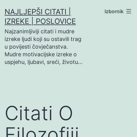
Preskoči
NAJLJEPŠI CITATI |
Izbornik
na
IZREKE | POSLOVICE
sadržaj
Najzanimljiviji citati i mudre
izreke ljudi koji su ostavili trag
u povijesti čovječanstva.
Mudre motivacijske izreke o
uspjehu, ljubavi, sreći, životu…
Citati O
Filozofiji