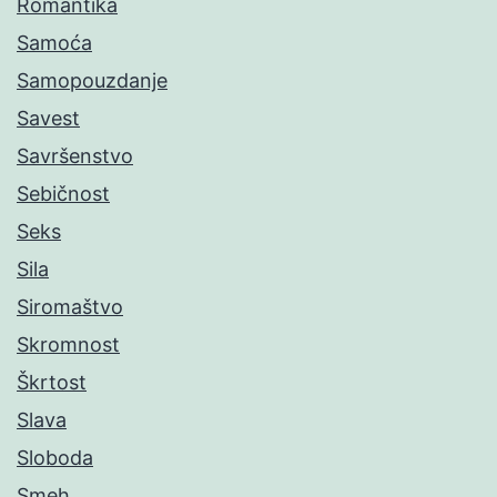
Romantika
Samoća
Samopouzdanje
Savest
Savršenstvo
Sebičnost
Seks
Sila
Siromaštvo
Skromnost
Škrtost
Slava
Sloboda
Smeh