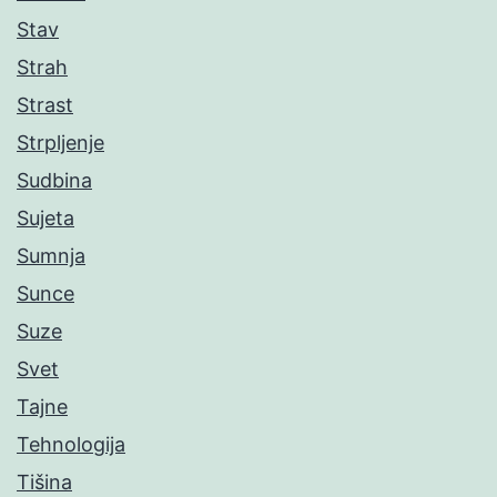
Stav
Strah
Strast
Strpljenje
Sudbina
Sujeta
Sumnja
Sunce
Suze
Svet
Tajne
Tehnologija
Tišina