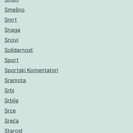
Smešno
Smrt
Snaga
Snovi
Solidarnost
Sport
Sportski Komentatori
Sramota
Srbi
Srbija
Srce
Sreća
Starost