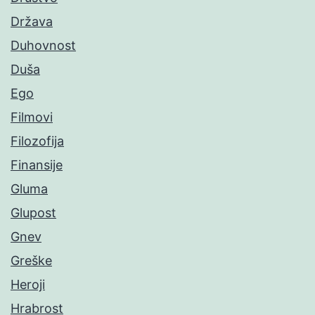
Država
Duhovnost
Duša
Ego
Filmovi
Filozofija
Finansije
Gluma
Glupost
Gnev
Greške
Heroji
Hrabrost