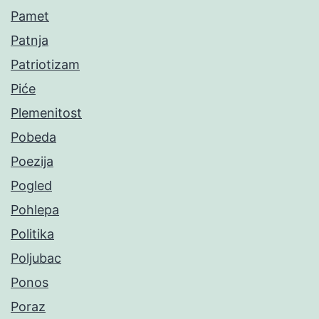
Pamet
Patnja
Patriotizam
Piće
Plemenitost
Pobeda
Poezija
Pogled
Pohlepa
Politika
Poljubac
Ponos
Poraz