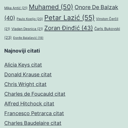
Muhamed
(50)
Onore De Balzak
Mika Antić
(21)
Petar Lazić
(55)
(40)
Paulo Koeljo
(20)
Vinston Čerčil
Zoran Đinđić
(43)
Čarls Bukovski
(21)
Vladan Desnica
(21)
(23)
Đorđe Balašević
(19)
Najnoviji citati
Alicia Keys citat
Donald Krause citat
Chris Wright citat
Charles de Foucauld citat
Alfred Hitchock citat
Francesco Petrarca citat
Charles Baudelaire citat