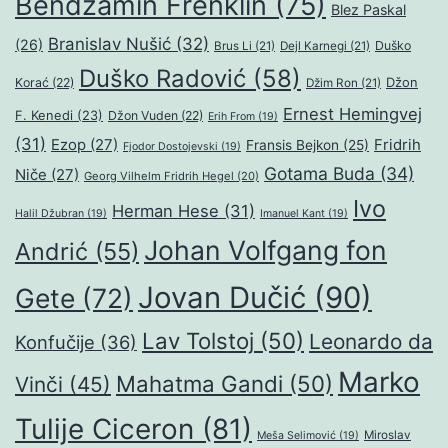
Bendžamin Frenklin
(75)
Blez Paskal
Branislav Nušić
(32)
(26)
Duško
Brus Li
(21)
Dejl Karnegi
(21)
Duško Radović
(58)
Džon
Korać
(22)
Džim Ron
(21)
Ernest Hemingvej
F. Kenedi
(23)
Džon Vuden
(22)
Erih From
(19)
(31)
Ezop
(27)
Fridrih
Fransis Bejkon
(25)
Fjodor Dostojevski
(19)
Gotama Buda
(34)
Niče
(27)
Georg Vilhelm Fridrih Hegel
(20)
Ivo
Herman Hese
(31)
Halil Džubran
(19)
Imanuel Kant
(19)
Johan Volfgang fon
Andrić
(55)
Jovan Dučić
(90)
Gete
(72)
Lav Tolstoj
(50)
Leonardo da
Konfučije
(36)
Marko
Mahatma Gandi
(50)
Vinči
(45)
Tulije Ciceron
(81)
Miroslav
Meša Selimović
(19)