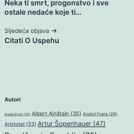
Neka ti smrt, progonstvo i sve
objava
ostale nedaće koje ti…
Sljedeća objava
Citati O Uspehu
Autori
Albert Ajnštajn
(35)
Anatol Frans
(26)
Agata Kristi
(20)
Artur Šopenhauer
(47)
Aristotel
(33)