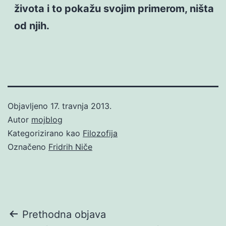
života i to pokažu svojim primerom, ništa
od njih.
Objavljeno
17. travnja 2013.
Autor
mojblog
Kategorizirano kao
Filozofija
Označeno
Fridrih Niče
Navigacija
Prethodna objava