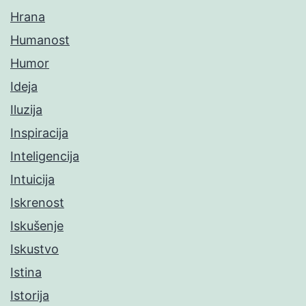
Hrana
Humanost
Humor
Ideja
Iluzija
Inspiracija
Inteligencija
Intuicija
Iskrenost
Iskušenje
Iskustvo
Istina
Istorija