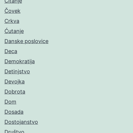
Čitanje
Čovek
Crkva
Ćutanje
Danske poslovice
Deca
Demokratija
Detinjstvo
Devojka
Dobrota
Dom
Dosada
Dostojanstvo
Društvo