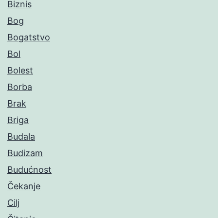
Biznis
Bog
Bogatstvo
Bol
Bolest
Borba
Brak
Briga
Budala
Budizam
Budućnost
Čekanje
Cilj