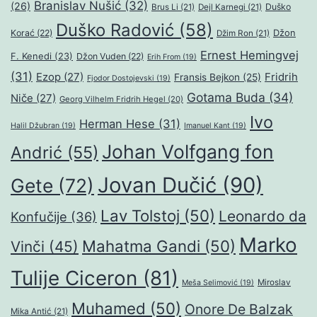
Branislav Nušić
(32)
(26)
Duško
Brus Li
(21)
Dejl Karnegi
(21)
Duško Radović
(58)
Džon
Korać
(22)
Džim Ron
(21)
Ernest Hemingvej
F. Kenedi
(23)
Džon Vuden
(22)
Erih From
(19)
(31)
Ezop
(27)
Fridrih
Fransis Bejkon
(25)
Fjodor Dostojevski
(19)
Gotama Buda
(34)
Niče
(27)
Georg Vilhelm Fridrih Hegel
(20)
Ivo
Herman Hese
(31)
Halil Džubran
(19)
Imanuel Kant
(19)
Johan Volfgang fon
Andrić
(55)
Jovan Dučić
(90)
Gete
(72)
Lav Tolstoj
(50)
Leonardo da
Konfučije
(36)
Marko
Mahatma Gandi
(50)
Vinči
(45)
Tulije Ciceron
(81)
Miroslav
Meša Selimović
(19)
Muhamed
(50)
Onore De Balzak
Mika Antić
(21)