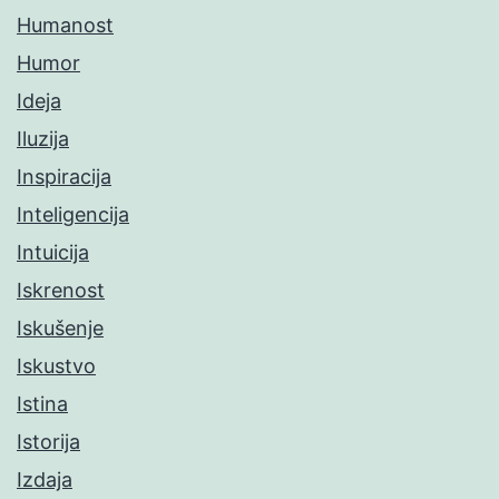
Humanost
Humor
Ideja
Iluzija
Inspiracija
Inteligencija
Intuicija
Iskrenost
Iskušenje
Iskustvo
Istina
Istorija
Izdaja