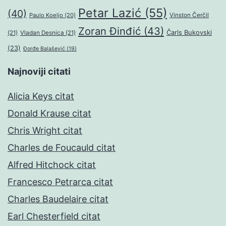
Petar Lazić
(55)
(40)
Paulo Koeljo
(20)
Vinston Čerčil
Zoran Đinđić
(43)
Čarls Bukovski
(21)
Vladan Desnica
(21)
(23)
Đorđe Balašević
(19)
Najnoviji citati
Alicia Keys citat
Donald Krause citat
Chris Wright citat
Charles de Foucauld citat
Alfred Hitchock citat
Francesco Petrarca citat
Charles Baudelaire citat
Earl Chesterfield citat