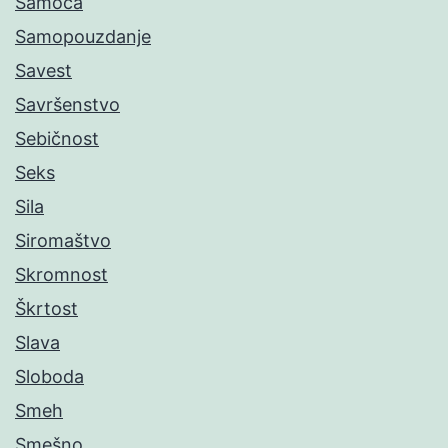
Samoća
Samopouzdanje
Savest
Savršenstvo
Sebičnost
Seks
Sila
Siromaštvo
Skromnost
Škrtost
Slava
Sloboda
Smeh
Smešno