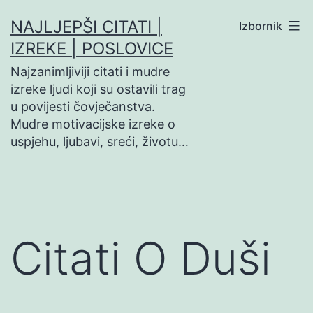
Preskoči
NAJLJEPŠI CITATI |
Izbornik
na
IZREKE | POSLOVICE
sadržaj
Najzanimljiviji citati i mudre
izreke ljudi koji su ostavili trag
u povijesti čovječanstva.
Mudre motivacijske izreke o
uspjehu, ljubavi, sreći, životu…
Citati O Duši