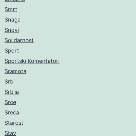
Smrt
Snaga
Snovi
Solidarnost
Sport
Sportski Komentatori
Sramota
Srbi
Srbija
Srce
Sreća
Starost
Stav