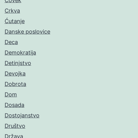
Čovek
Crkva
Ćutanje
Danske poslovice
Deca
Demokratija
Detinjstvo
Devojka
Dobrota
Dom
Dosada
Dostojanstvo
Društvo
Država