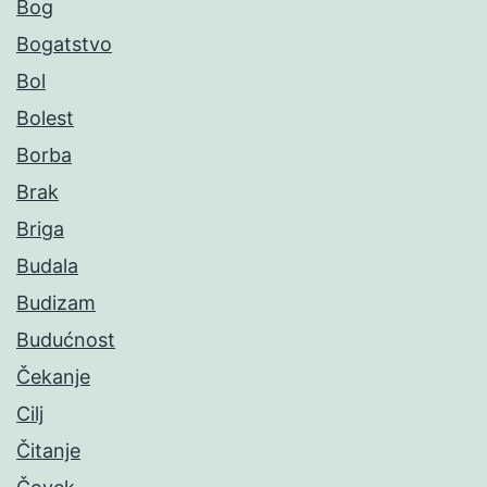
Bog
Bogatstvo
Bol
Bolest
Borba
Brak
Briga
Budala
Budizam
Budućnost
Čekanje
Cilj
Čitanje