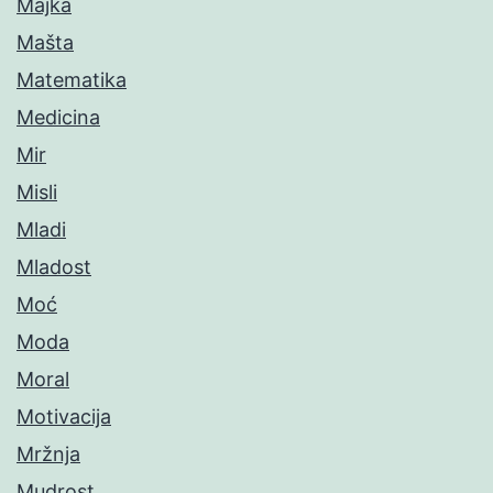
Majka
Mašta
Matematika
Medicina
Mir
Misli
Mladi
Mladost
Moć
Moda
Moral
Motivacija
Mržnja
Mudrost