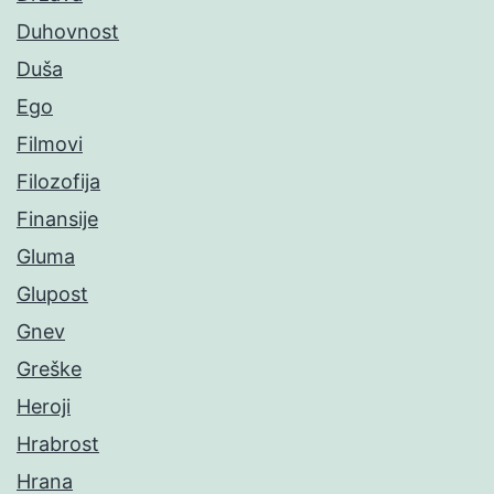
Duhovnost
Duša
Ego
Filmovi
Filozofija
Finansije
Gluma
Glupost
Gnev
Greške
Heroji
Hrabrost
Hrana