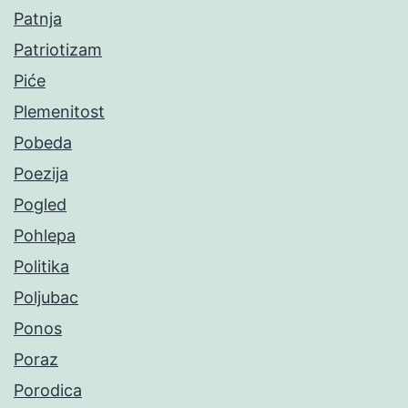
Patnja
Patriotizam
Piće
Plemenitost
Pobeda
Poezija
Pogled
Pohlepa
Politika
Poljubac
Ponos
Poraz
Porodica