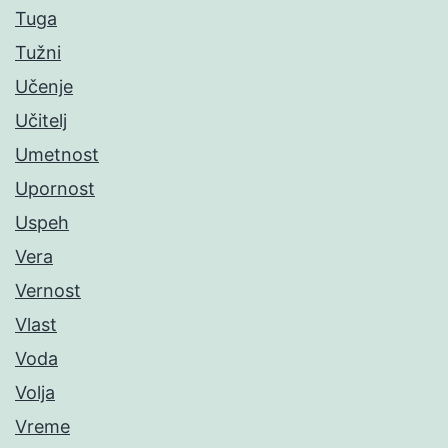
Tuga
Tužni
Učenje
Učitelj
Umetnost
Upornost
Uspeh
Vera
Vernost
Vlast
Voda
Volja
Vreme