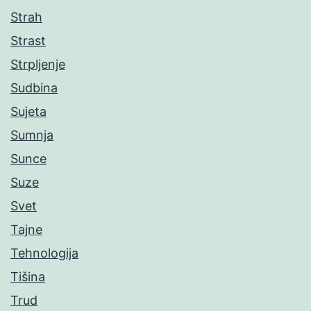
Strah
Strast
Strpljenje
Sudbina
Sujeta
Sumnja
Sunce
Suze
Svet
Tajne
Tehnologija
Tišina
Trud