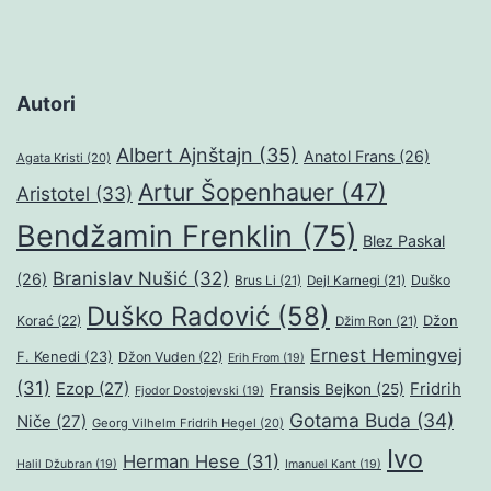
Autori
Albert Ajnštajn
(35)
Anatol Frans
(26)
Agata Kristi
(20)
Artur Šopenhauer
(47)
Aristotel
(33)
Bendžamin Frenklin
(75)
Blez Paskal
Branislav Nušić
(32)
(26)
Duško
Brus Li
(21)
Dejl Karnegi
(21)
Duško Radović
(58)
Džon
Korać
(22)
Džim Ron
(21)
Ernest Hemingvej
F. Kenedi
(23)
Džon Vuden
(22)
Erih From
(19)
(31)
Ezop
(27)
Fridrih
Fransis Bejkon
(25)
Fjodor Dostojevski
(19)
Gotama Buda
(34)
Niče
(27)
Georg Vilhelm Fridrih Hegel
(20)
Ivo
Herman Hese
(31)
Halil Džubran
(19)
Imanuel Kant
(19)