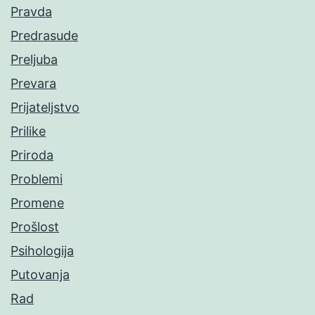
Pravda
Predrasude
Preljuba
Prevara
Prijateljstvo
Prilike
Priroda
Problemi
Promene
Prošlost
Psihologija
Putovanja
Rad