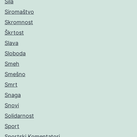
Sila
Siromaštvo
Skromnost
Škrtost
Slava
Sloboda
Smeh
Smešno
Smrt
Snaga
Snovi
Solidarnost
Sport
Sportski Komentatori