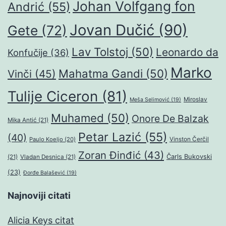
Johan Volfgang fon
Andrić
(55)
Jovan Dučić
(90)
Gete
(72)
Lav Tolstoj
(50)
Leonardo da
Konfučije
(36)
Marko
Mahatma Gandi
(50)
Vinči
(45)
Tulije Ciceron
(81)
Miroslav
Meša Selimović
(19)
Muhamed
(50)
Onore De Balzak
Mika Antić
(21)
Petar Lazić
(55)
(40)
Paulo Koeljo
(20)
Vinston Čerčil
Zoran Đinđić
(43)
Čarls Bukovski
(21)
Vladan Desnica
(21)
(23)
Đorđe Balašević
(19)
Najnoviji citati
Alicia Keys citat