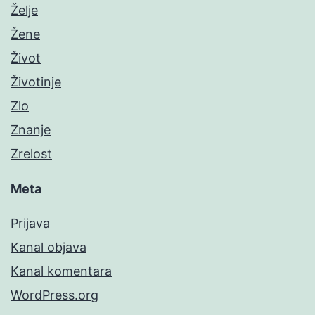
Želje
Žene
Život
Životinje
Zlo
Znanje
Zrelost
Meta
Prijava
Kanal objava
Kanal komentara
WordPress.org