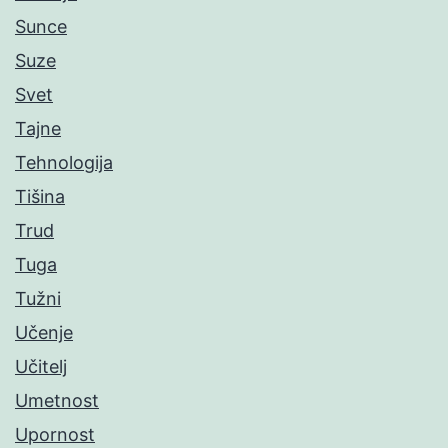
Sunce
Suze
Svet
Tajne
Tehnologija
Tišina
Trud
Tuga
Tužni
Učenje
Učitelj
Umetnost
Upornost