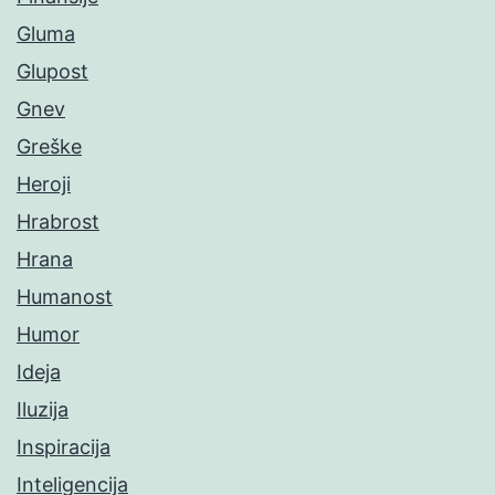
Gluma
Glupost
Gnev
Greške
Heroji
Hrabrost
Hrana
Humanost
Humor
Ideja
Iluzija
Inspiracija
Inteligencija