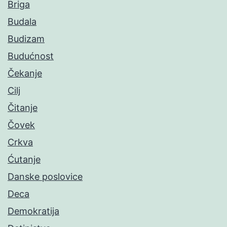
Briga
Budala
Budizam
Budućnost
Čekanje
Cilj
Čitanje
Čovek
Crkva
Ćutanje
Danske poslovice
Deca
Demokratija