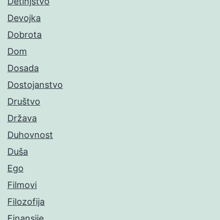
Detinjstvo
Devojka
Dobrota
Dom
Dosada
Dostojanstvo
Društvo
Država
Duhovnost
Duša
Ego
Filmovi
Filozofija
Finansije