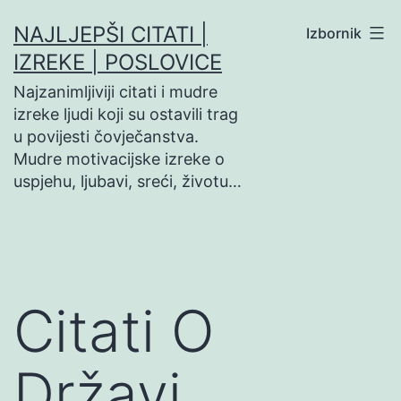
Preskoči
NAJLJEPŠI CITATI |
Izbornik
na
IZREKE | POSLOVICE
sadržaj
Najzanimljiviji citati i mudre
izreke ljudi koji su ostavili trag
u povijesti čovječanstva.
Mudre motivacijske izreke o
uspjehu, ljubavi, sreći, životu…
Citati O
Državi