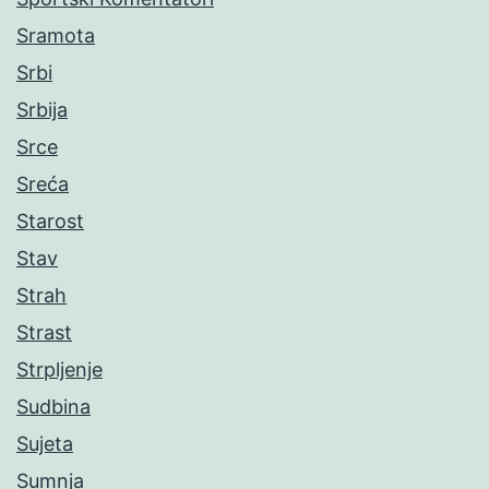
Sramota
Srbi
Srbija
Srce
Sreća
Starost
Stav
Strah
Strast
Strpljenje
Sudbina
Sujeta
Sumnja