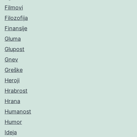
Filmovi
Filozofija
Finansije
Gluma
Glupost
Gnev
Greške
Heroji
Hrabrost
Hrana
Humanost
Humor
Ideja