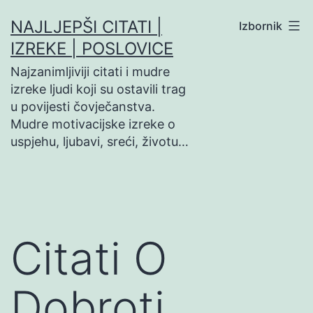
Preskoči
NAJLJEPŠI CITATI |
Izbornik
na
IZREKE | POSLOVICE
sadržaj
Najzanimljiviji citati i mudre
izreke ljudi koji su ostavili trag
u povijesti čovječanstva.
Mudre motivacijske izreke o
uspjehu, ljubavi, sreći, životu…
Citati O
Dobroti