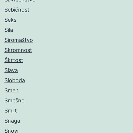
Sebičnost
Seks
Sila
Siromaštvo
Skromnost
Škrtost
Slava
Sloboda
Smeh
Smešno
Smrt
Snaga
Snovi