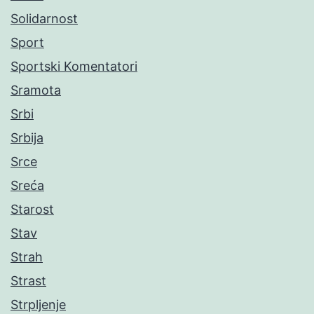
Solidarnost
Sport
Sportski Komentatori
Sramota
Srbi
Srbija
Srce
Sreća
Starost
Stav
Strah
Strast
Strpljenje