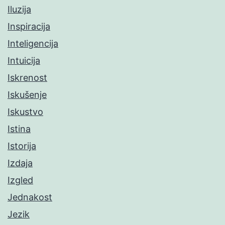
Iluzija
Inspiracija
Inteligencija
Intuicija
Iskrenost
Iskušenje
Iskustvo
Istina
Istorija
Izdaja
Izgled
Jednakost
Jezik