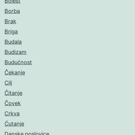
Bolest
Borba
Brak
Briga
Budala
Budizam
Budućnost
Čekanje
Cilj
Čitanje
Čovek
Crkva
Ćutanje
Danske poslovice