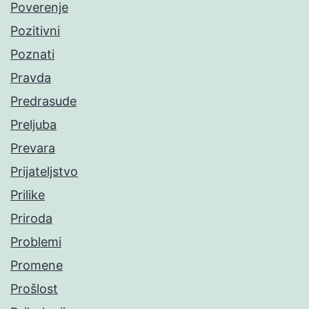
Poverenje
Pozitivni
Poznati
Pravda
Predrasude
Preljuba
Prevara
Prijateljstvo
Prilike
Priroda
Problemi
Promene
Prošlost