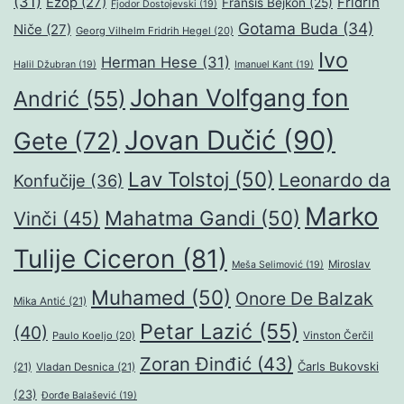
(31)
Ezop
(27)
Fridrih
Fransis Bejkon
(25)
Fjodor Dostojevski
(19)
Gotama Buda
(34)
Niče
(27)
Georg Vilhelm Fridrih Hegel
(20)
Ivo
Herman Hese
(31)
Halil Džubran
(19)
Imanuel Kant
(19)
Johan Volfgang fon
Andrić
(55)
Jovan Dučić
(90)
Gete
(72)
Lav Tolstoj
(50)
Leonardo da
Konfučije
(36)
Marko
Mahatma Gandi
(50)
Vinči
(45)
Tulije Ciceron
(81)
Miroslav
Meša Selimović
(19)
Muhamed
(50)
Onore De Balzak
Mika Antić
(21)
Petar Lazić
(55)
(40)
Paulo Koeljo
(20)
Vinston Čerčil
Zoran Đinđić
(43)
Čarls Bukovski
(21)
Vladan Desnica
(21)
(23)
Đorđe Balašević
(19)