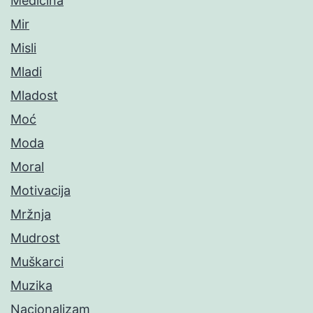
Medicina
Mir
Misli
Mladi
Mladost
Moć
Moda
Moral
Motivacija
Mržnja
Mudrost
Muškarci
Muzika
Nacionalizam