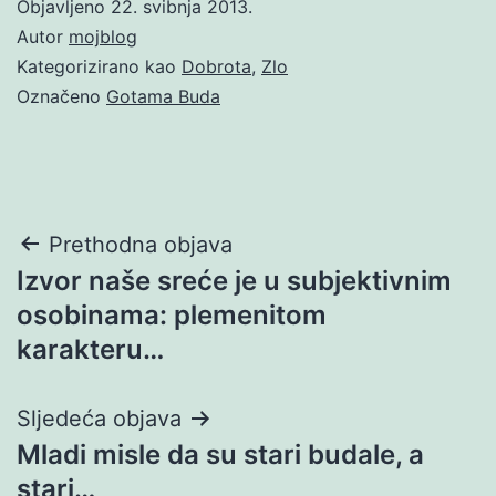
Objavljeno
22. svibnja 2013.
Autor
mojblog
Kategorizirano kao
Dobrota
,
Zlo
Označeno
Gotama Buda
Navigacija
Prethodna objava
Izvor naše sreće je u subjektivnim
objava
osobinama: plemenitom
karakteru…
Sljedeća objava
Mladi misle da su stari budale, a
stari…