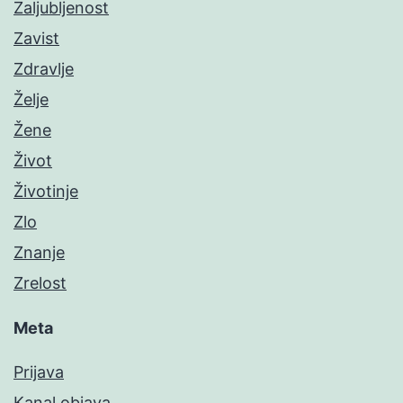
Zaljubljenost
Zavist
Zdravlje
Želje
Žene
Život
Životinje
Zlo
Znanje
Zrelost
Meta
Prijava
Kanal objava