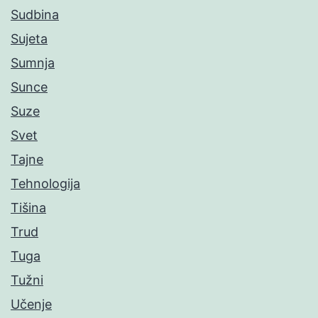
Sudbina
Sujeta
Sumnja
Sunce
Suze
Svet
Tajne
Tehnologija
Tišina
Trud
Tuga
Tužni
Učenje