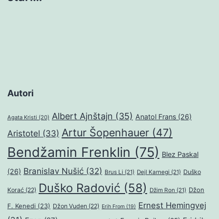
Autori
Albert Ajnštajn
(35)
Anatol Frans
(26)
Agata Kristi
(20)
Artur Šopenhauer
(47)
Aristotel
(33)
Bendžamin Frenklin
(75)
Blez Paskal
Branislav Nušić
(32)
(26)
Duško
Brus Li
(21)
Dejl Karnegi
(21)
Duško Radović
(58)
Džon
Korać
(22)
Džim Ron
(21)
Ernest Hemingvej
F. Kenedi
(23)
Džon Vuden
(22)
Erih From
(19)