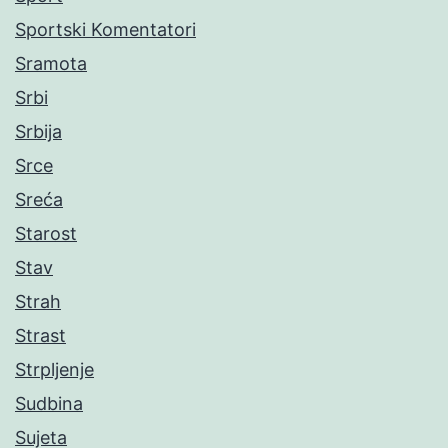
Sportski Komentatori
Sramota
Srbi
Srbija
Srce
Sreća
Starost
Stav
Strah
Strast
Strpljenje
Sudbina
Sujeta