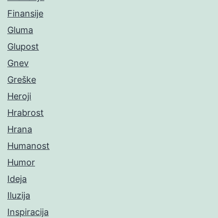
Finansije
Gluma
Glupost
Gnev
Greške
Heroji
Hrabrost
Hrana
Humanost
Humor
Ideja
Iluzija
Inspiracija