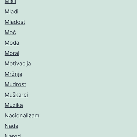
Misli
Mladi
Mladost
Moć
Moda
Moral
Motivacija
Mržnja
Mudrost
Muškarci
Muzika
Nacionalizam
Nada
Narod