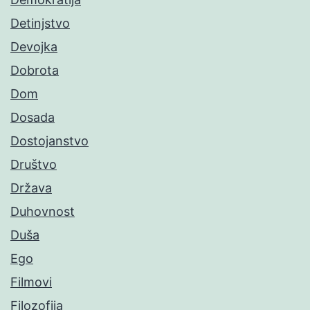
Detinjstvo
Devojka
Dobrota
Dom
Dosada
Dostojanstvo
Društvo
Država
Duhovnost
Duša
Ego
Filmovi
Filozofija