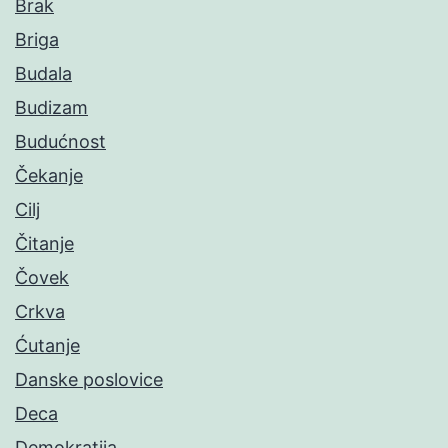
Brak
Briga
Budala
Budizam
Budućnost
Čekanje
Cilj
Čitanje
Čovek
Crkva
Ćutanje
Danske poslovice
Deca
Demokratija