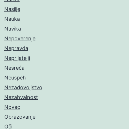
Nasilje
Nauka
Navika
Nepoverenje
Nepravda
Neprijatelji
Nesreća
Neuspeh
Nezadovoljstvo
Nezahvalnost
Novac
Obrazovanje
Oči