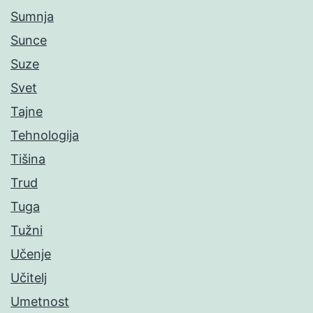
Sumnja
Sunce
Suze
Svet
Tajne
Tehnologija
Tišina
Trud
Tuga
Tužni
Učenje
Učitelj
Umetnost