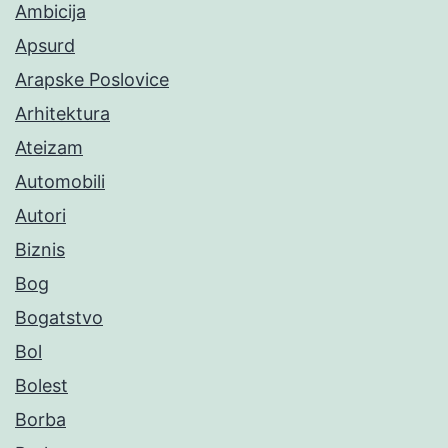
Ambicija
Apsurd
Arapske Poslovice
Arhitektura
Ateizam
Automobili
Autori
Biznis
Bog
Bogatstvo
Bol
Bolest
Borba