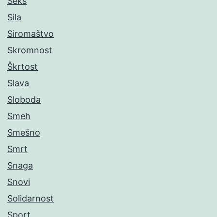
Seks
Sila
Siromaštvo
Skromnost
Škrtost
Slava
Sloboda
Smeh
Smešno
Smrt
Snaga
Snovi
Solidarnost
Sport