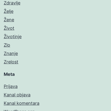
Zdravlje
Želje
Žene
Život
Životinje
Zlo
Znanje
Zrelost
Meta
Prijava
Kanal objava
Kanal komentara