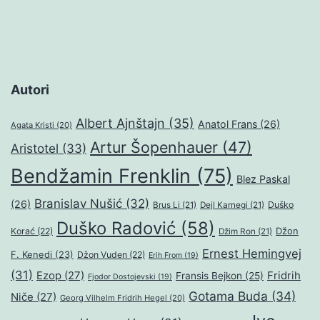
Autori
Albert Ajnštajn
(35)
Anatol Frans
(26)
Agata Kristi
(20)
Artur Šopenhauer
(47)
Aristotel
(33)
Bendžamin Frenklin
(75)
Blez Paskal
Branislav Nušić
(32)
(26)
Duško
Brus Li
(21)
Dejl Karnegi
(21)
Duško Radović
(58)
Džon
Korać
(22)
Džim Ron
(21)
Ernest Hemingvej
F. Kenedi
(23)
Džon Vuden
(22)
Erih From
(19)
(31)
Ezop
(27)
Fridrih
Fransis Bejkon
(25)
Fjodor Dostojevski
(19)
Gotama Buda
(34)
Niče
(27)
Georg Vilhelm Fridrih Hegel
(20)