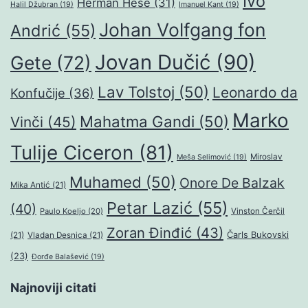
Ivo
Herman Hese
(31)
Halil Džubran
(19)
Imanuel Kant
(19)
Johan Volfgang fon
Andrić
(55)
Jovan Dučić
(90)
Gete
(72)
Lav Tolstoj
(50)
Leonardo da
Konfučije
(36)
Marko
Mahatma Gandi
(50)
Vinči
(45)
Tulije Ciceron
(81)
Miroslav
Meša Selimović
(19)
Muhamed
(50)
Onore De Balzak
Mika Antić
(21)
Petar Lazić
(55)
(40)
Paulo Koeljo
(20)
Vinston Čerčil
Zoran Đinđić
(43)
Čarls Bukovski
(21)
Vladan Desnica
(21)
(23)
Đorđe Balašević
(19)
Najnoviji citati