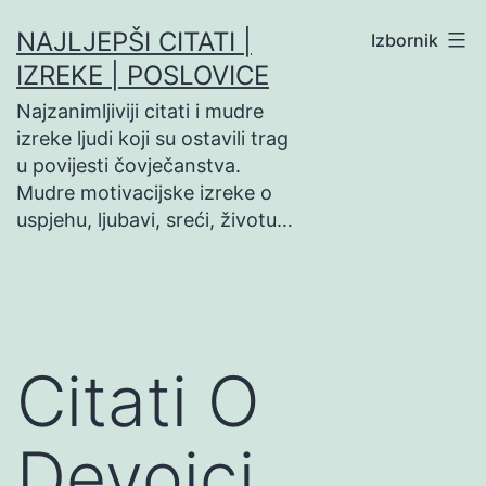
Preskoči
NAJLJEPŠI CITATI |
Izbornik
na
IZREKE | POSLOVICE
sadržaj
Najzanimljiviji citati i mudre
izreke ljudi koji su ostavili trag
u povijesti čovječanstva.
Mudre motivacijske izreke o
uspjehu, ljubavi, sreći, životu…
Citati O
Devojci