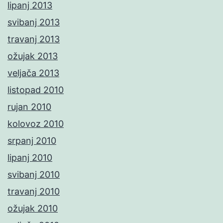
lipanj 2013
svibanj 2013
travanj 2013
ožujak 2013
veljača 2013
listopad 2010
rujan 2010
kolovoz 2010
srpanj 2010
lipanj 2010
svibanj 2010
travanj 2010
ožujak 2010