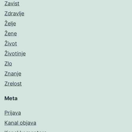
Zavist
Zdravlje
Želje
Žene
Život
Životinje
Zlo
Znanje
Zrelost
Meta
Prijava
Kanal objava