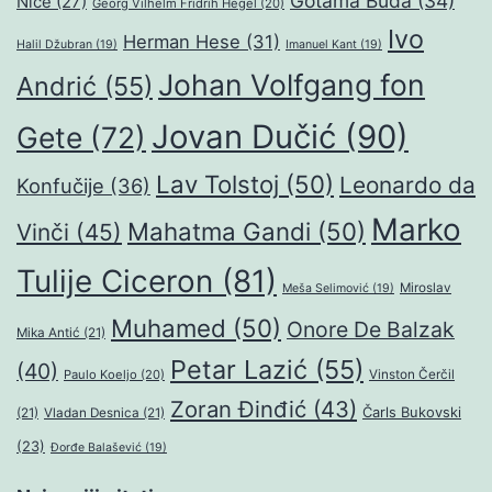
Gotama Buda
(34)
Niče
(27)
Georg Vilhelm Fridrih Hegel
(20)
Ivo
Herman Hese
(31)
Halil Džubran
(19)
Imanuel Kant
(19)
Johan Volfgang fon
Andrić
(55)
Jovan Dučić
(90)
Gete
(72)
Lav Tolstoj
(50)
Leonardo da
Konfučije
(36)
Marko
Mahatma Gandi
(50)
Vinči
(45)
Tulije Ciceron
(81)
Miroslav
Meša Selimović
(19)
Muhamed
(50)
Onore De Balzak
Mika Antić
(21)
Petar Lazić
(55)
(40)
Paulo Koeljo
(20)
Vinston Čerčil
Zoran Đinđić
(43)
Čarls Bukovski
(21)
Vladan Desnica
(21)
(23)
Đorđe Balašević
(19)