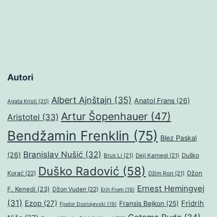
Autori
Albert Ajnštajn
(35)
Anatol Frans
(26)
Agata Kristi
(20)
Artur Šopenhauer
(47)
Aristotel
(33)
Bendžamin Frenklin
(75)
Blez Paskal
Branislav Nušić
(32)
(26)
Duško
Brus Li
(21)
Dejl Karnegi
(21)
Duško Radović
(58)
Džon
Korać
(22)
Džim Ron
(21)
Ernest Hemingvej
F. Kenedi
(23)
Džon Vuden
(22)
Erih From
(19)
(31)
Ezop
(27)
Fridrih
Fransis Bejkon
(25)
Fjodor Dostojevski
(19)