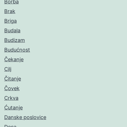
Borba
Brak
Briga
Budala
Budizam
Budućnost
Čekanje
Cilj
Čitanje
Čovek
Crkva
Ćutanje
Danske poslovice
Deca