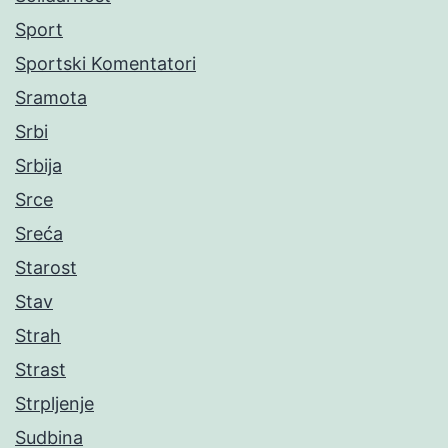
Sport
Sportski Komentatori
Sramota
Srbi
Srbija
Srce
Sreća
Starost
Stav
Strah
Strast
Strpljenje
Sudbina