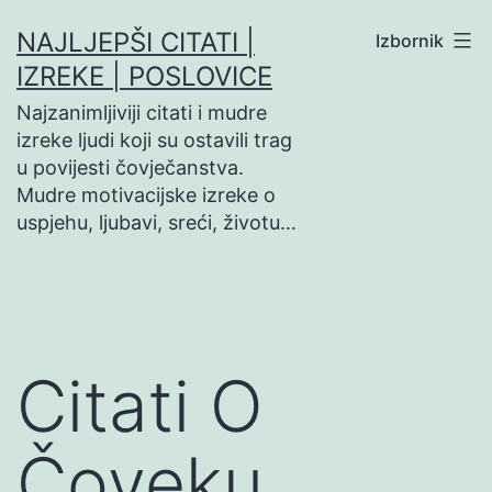
Preskoči
NAJLJEPŠI CITATI |
Izbornik
na
IZREKE | POSLOVICE
sadržaj
Najzanimljiviji citati i mudre
izreke ljudi koji su ostavili trag
u povijesti čovječanstva.
Mudre motivacijske izreke o
uspjehu, ljubavi, sreći, životu…
Citati O
Čoveku