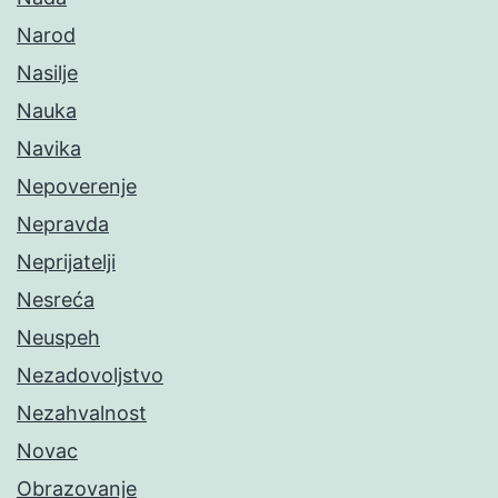
Narod
Nasilje
Nauka
Navika
Nepoverenje
Nepravda
Neprijatelji
Nesreća
Neuspeh
Nezadovoljstvo
Nezahvalnost
Novac
Obrazovanje