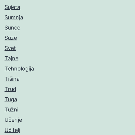
Sujeta
Sumnja
Sunce
Suze
Svet
Tajne
Tehnologija
Tišina
Trud
Tuga
Tužni
Učenje
Učitelj