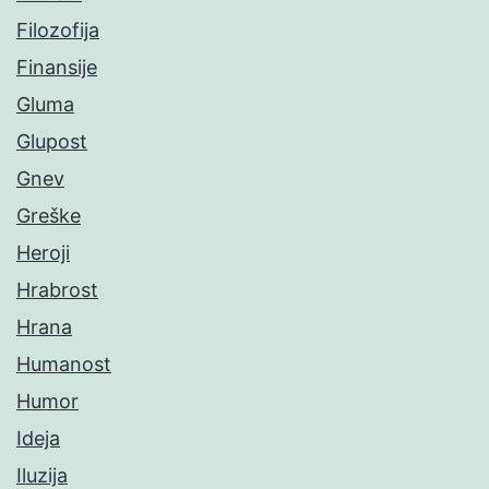
Filozofija
Finansije
Gluma
Glupost
Gnev
Greške
Heroji
Hrabrost
Hrana
Humanost
Humor
Ideja
Iluzija