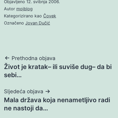
Objavljeno
12. svibnja 2006.
Autor
mojblog
Kategorizirano kao
Čovek
Označeno
Jovan Dučić
Navigacija
Prethodna objava
Život je kratak– ili suviše dug– da bi
objava
sebi…
Sljedeća objava
Mala država koja nenametljivo radi
ne nastoji da…