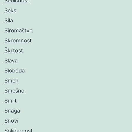
Sebičnost
Seks
Sila
Siromaštvo
Skromnost
Škrtost
Slava
Sloboda
Smeh
Smešno
Smrt
Snaga
Snovi
Solidarnost