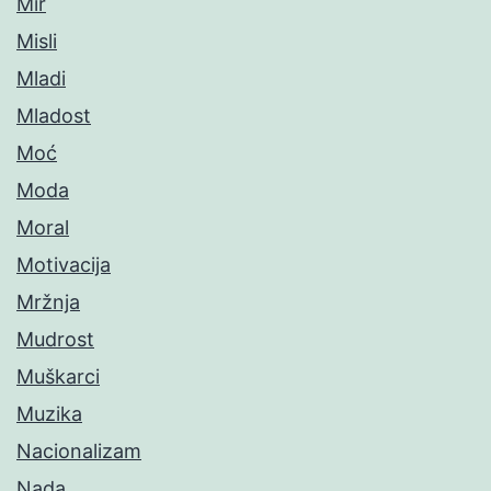
Mir
Misli
Mladi
Mladost
Moć
Moda
Moral
Motivacija
Mržnja
Mudrost
Muškarci
Muzika
Nacionalizam
Nada