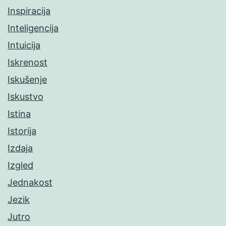
Inspiracija
Inteligencija
Intuicija
Iskrenost
Iskušenje
Iskustvo
Istina
Istorija
Izdaja
Izgled
Jednakost
Jezik
Jutro