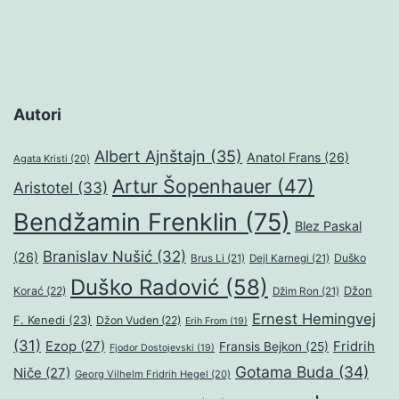
Autori
Albert Ajnštajn
(35)
Anatol Frans
(26)
Agata Kristi
(20)
Artur Šopenhauer
(47)
Aristotel
(33)
Bendžamin Frenklin
(75)
Blez Paskal
Branislav Nušić
(32)
(26)
Duško
Brus Li
(21)
Dejl Karnegi
(21)
Duško Radović
(58)
Džon
Korać
(22)
Džim Ron
(21)
Ernest Hemingvej
F. Kenedi
(23)
Džon Vuden
(22)
Erih From
(19)
(31)
Ezop
(27)
Fridrih
Fransis Bejkon
(25)
Fjodor Dostojevski
(19)
Gotama Buda
(34)
Niče
(27)
Georg Vilhelm Fridrih Hegel
(20)