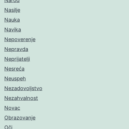
Narod
Nasilje
Nauka
Navika
Nepoverenje
Nepravda
Neprijatelji
Nesreća
Neuspeh
Nezadovoljstvo
Nezahvalnost
Novac
Obrazovanje
Oči