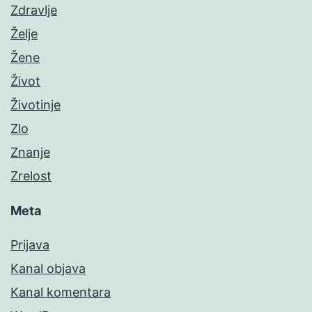
Zdravlje
Želje
Žene
Život
Životinje
Zlo
Znanje
Zrelost
Meta
Prijava
Kanal objava
Kanal komentara