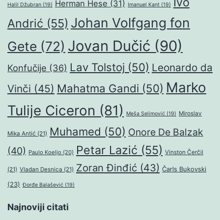
Ivo
Herman Hese
(31)
Halil Džubran
(19)
Imanuel Kant
(19)
Johan Volfgang fon
Andrić
(55)
Jovan Dučić
(90)
Gete
(72)
Lav Tolstoj
(50)
Leonardo da
Konfučije
(36)
Marko
Mahatma Gandi
(50)
Vinči
(45)
Tulije Ciceron
(81)
Miroslav
Meša Selimović
(19)
Muhamed
(50)
Onore De Balzak
Mika Antić
(21)
Petar Lazić
(55)
(40)
Paulo Koeljo
(20)
Vinston Čerčil
Zoran Đinđić
(43)
Čarls Bukovski
(21)
Vladan Desnica
(21)
(23)
Đorđe Balašević
(19)
Najnoviji citati