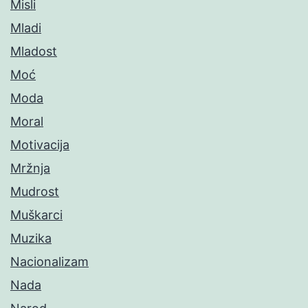
Misli
Mladi
Mladost
Moć
Moda
Moral
Motivacija
Mržnja
Mudrost
Muškarci
Muzika
Nacionalizam
Nada