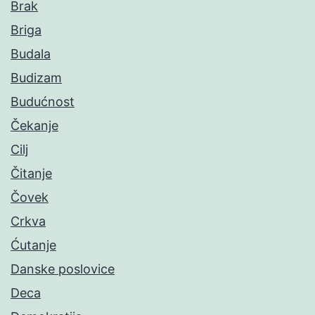
Brak
Briga
Budala
Budizam
Budućnost
Čekanje
Cilj
Čitanje
Čovek
Crkva
Ćutanje
Danske poslovice
Deca