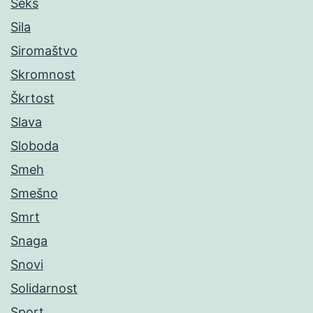
Seks
Sila
Siromaštvo
Skromnost
Škrtost
Slava
Sloboda
Smeh
Smešno
Smrt
Snaga
Snovi
Solidarnost
Sport