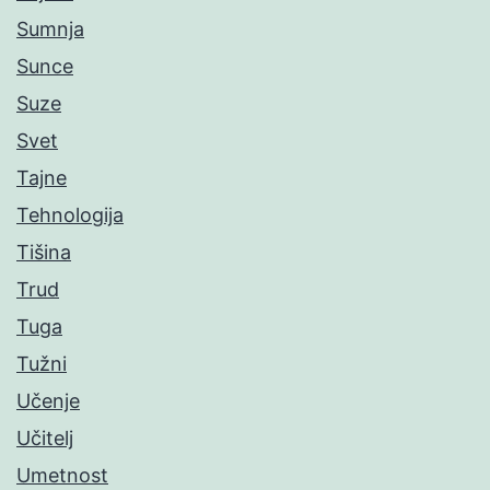
Sumnja
Sunce
Suze
Svet
Tajne
Tehnologija
Tišina
Trud
Tuga
Tužni
Učenje
Učitelj
Umetnost