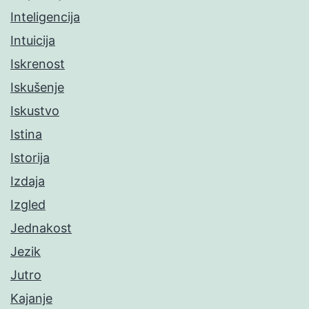
Inteligencija
Intuicija
Iskrenost
Iskušenje
Iskustvo
Istina
Istorija
Izdaja
Izgled
Jednakost
Jezik
Jutro
Kajanje