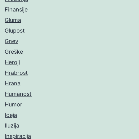
Finansije
Gluma
Glupost
Gnev
Greške
Heroji
Hrabrost
Hrana
Humanost
Humor
Ideja
Iluzija
Inspiracija