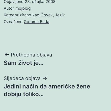
Objavljeno
23. ožujka 2008.
Autor
mojblog
Kategorizirano kao
Čovek
,
Jezik
Označeno
Gotama Buda
Navigacija
Prethodna objava
Sam život je…
objava
Sljedeća objava
Jedini način da američke žene
dobiju toliko…