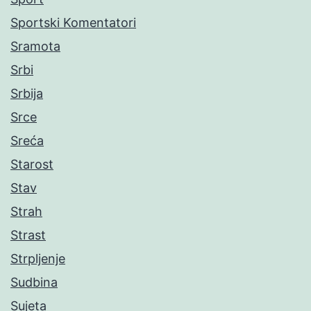
Sportski Komentatori
Sramota
Srbi
Srbija
Srce
Sreća
Starost
Stav
Strah
Strast
Strpljenje
Sudbina
Sujeta