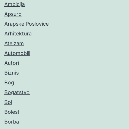
Ambicija
Apsurd
Arapske Poslovice
Arhitektura
Ateizam
Automobili
Autori
Biznis
Bog
Bogatstvo
Bol
Bolest
Borba