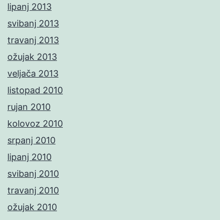
lipanj 2013
svibanj 2013
travanj 2013
ožujak 2013
veljača 2013
listopad 2010
rujan 2010
kolovoz 2010
srpanj 2010
lipanj 2010
svibanj 2010
travanj 2010
ožujak 2010