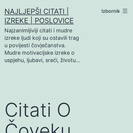
Preskoči
NAJLJEPŠI CITATI |
Izbornik
na
IZREKE | POSLOVICE
sadržaj
Najzanimljiviji citati i mudre
izreke ljudi koji su ostavili trag
u povijesti čovječanstva.
Mudre motivacijske izreke o
uspjehu, ljubavi, sreći, životu…
Citati O
Čoveku