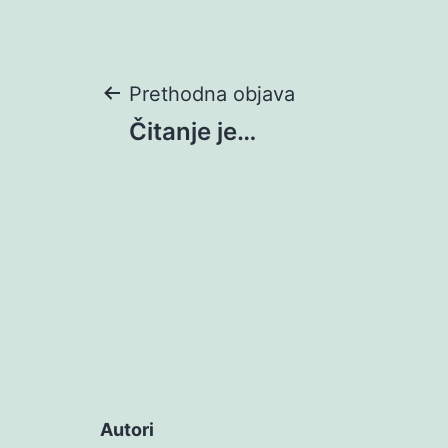
Navigacija
Prethodna objava
Čitanje je…
objava
Autori