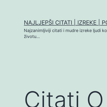
Preskoči
na
sadržaj
NAJLJEPŠI CITATI | IZREKE | 
Najzanimljiviji citati i mudre izreke ljudi 
životu…
Citati 