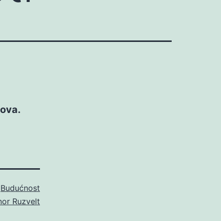
nova.
o
Budućnost
nor Ruzvelt