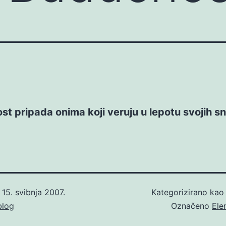
t pripada onima koji veruju u lepotu svojih s
o
15. svibnja 2007.
Kategorizirano ka
blog
Označeno
Ele