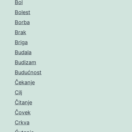
Bol
Bolest
Borba
Brak
Briga
Budala
Budizam
Budućnost
Čekanje
Cilj
Čitanje
Čovek
Crkva