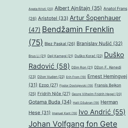
Albert Ajnštajn
(35)
Anatol Frans
Agata Kristi
(20)
Artur Šopenhauer
Aristotel
(33)
(26)
Bendžamin Frenklin
(47)
(75)
Branislav Nušić
(32)
Blez Paskal
(26)
Duško
Duško Korać
(22)
Brus Li
(21)
Dejl Karnegi
(21)
Radović
(58)
Džon F. Kenedi
Džim Ron
(21)
Ernest Hemingvej
(23)
Džon Vuden
(22)
Erih From
(19)
(31)
Ezop
(27)
Fransis Bejkon
Fjodor Dostojevski
(19)
Fridrih Niče
(27)
(25)
Georg Vilhelm Fridrih Hegel
(20)
Gotama Buda
(34)
Herman
Halil Džubran
(19)
Ivo Andrić
(55)
Hese
(31)
Imanuel Kant
(19)
Johan Volfgang fon Gete