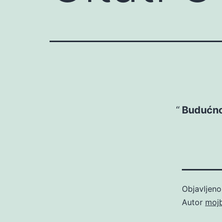
Budućnos
Objavljen
Autor
moj