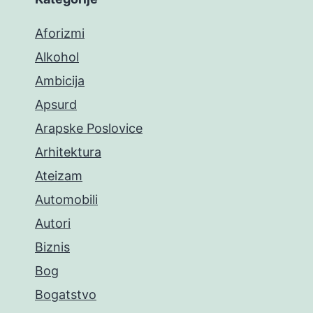
Aforizmi
Alkohol
Ambicija
Apsurd
Arapske Poslovice
Arhitektura
Ateizam
Automobili
Autori
Biznis
Bog
Bogatstvo