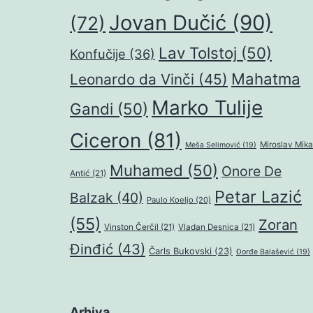
Jovan Dučić
(90)
(72)
Lav Tolstoj
(50)
Konfučije
(36)
Mahatma
Leonardo da Vinči
(45)
Marko Tulije
Gandi
(50)
Ciceron
(81)
Miroslav Mika
Meša Selimović
(19)
Muhamed
(50)
Onore De
Antić
(21)
Petar Lazić
Balzak
(40)
Paulo Koeljo
(20)
(55)
Zoran
Vinston Čerčil
(21)
Vladan Desnica
(21)
Đinđić
(43)
Čarls Bukovski
(23)
Đorđe Balašević
(19)
Arhiva