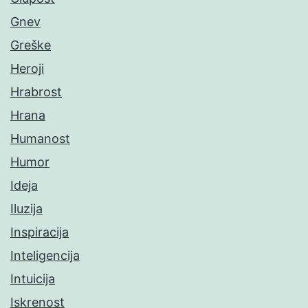
Gnev
Greške
Heroji
Hrabrost
Hrana
Humanost
Humor
Ideja
Iluzija
Inspiracija
Inteligencija
Intuicija
Iskrenost