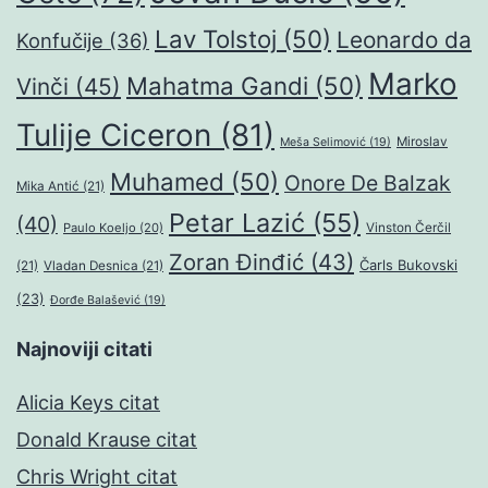
Lav Tolstoj
(50)
Leonardo da
Konfučije
(36)
Marko
Mahatma Gandi
(50)
Vinči
(45)
Tulije Ciceron
(81)
Miroslav
Meša Selimović
(19)
Muhamed
(50)
Onore De Balzak
Mika Antić
(21)
Petar Lazić
(55)
(40)
Paulo Koeljo
(20)
Vinston Čerčil
Zoran Đinđić
(43)
Čarls Bukovski
(21)
Vladan Desnica
(21)
(23)
Đorđe Balašević
(19)
Najnoviji citati
Alicia Keys citat
Donald Krause citat
Chris Wright citat