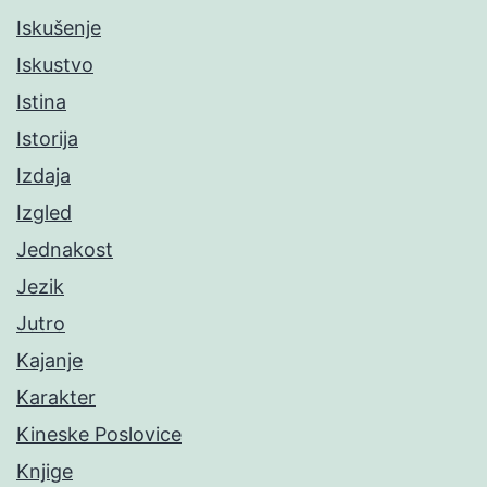
Iskušenje
Iskustvo
Istina
Istorija
Izdaja
Izgled
Jednakost
Jezik
Jutro
Kajanje
Karakter
Kineske Poslovice
Knjige