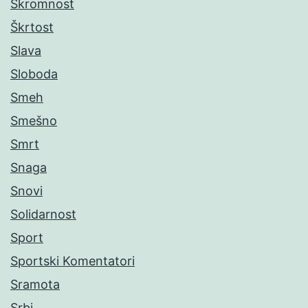
Skromnost
Škrtost
Slava
Sloboda
Smeh
Smešno
Smrt
Snaga
Snovi
Solidarnost
Sport
Sportski Komentatori
Sramota
Srbi