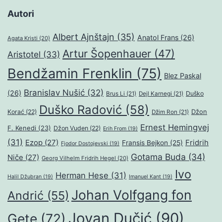
Autori
Albert Ajnštajn
(35)
Anatol Frans
(26)
Agata Kristi
(20)
Artur Šopenhauer
(47)
Aristotel
(33)
Bendžamin Frenklin
(75)
Blez Paskal
Branislav Nušić
(32)
(26)
Duško
Brus Li
(21)
Dejl Karnegi
(21)
Duško Radović
(58)
Džon
Korać
(22)
Džim Ron
(21)
Ernest Hemingvej
F. Kenedi
(23)
Džon Vuden
(22)
Erih From
(19)
(31)
Ezop
(27)
Fridrih
Fransis Bejkon
(25)
Fjodor Dostojevski
(19)
Gotama Buda
(34)
Niče
(27)
Georg Vilhelm Fridrih Hegel
(20)
Ivo
Herman Hese
(31)
Halil Džubran
(19)
Imanuel Kant
(19)
Johan Volfgang fon
Andrić
(55)
Jovan Dučić
(90)
Gete
(72)