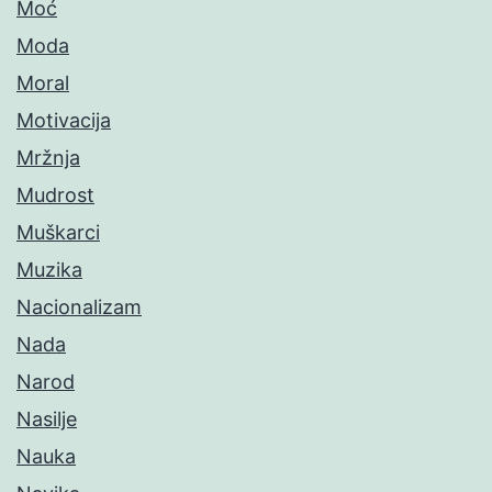
Moć
Moda
Moral
Motivacija
Mržnja
Mudrost
Muškarci
Muzika
Nacionalizam
Nada
Narod
Nasilje
Nauka