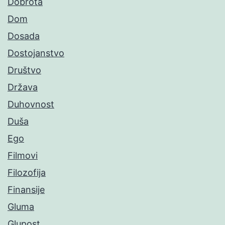
Dobrota
Dom
Dosada
Dostojanstvo
Društvo
Država
Duhovnost
Duša
Ego
Filmovi
Filozofija
Finansije
Gluma
Glupost