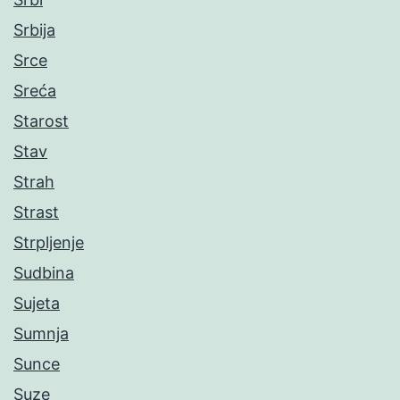
Srbija
Srce
Sreća
Starost
Stav
Strah
Strast
Strpljenje
Sudbina
Sujeta
Sumnja
Sunce
Suze