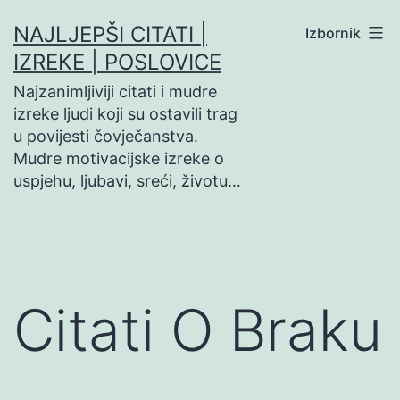
Preskoči
NAJLJEPŠI CITATI |
Izbornik
na
IZREKE | POSLOVICE
sadržaj
Najzanimljiviji citati i mudre
izreke ljudi koji su ostavili trag
u povijesti čovječanstva.
Mudre motivacijske izreke o
uspjehu, ljubavi, sreći, životu…
Citati O Braku