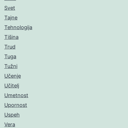
Svet
Tajne
Tehnologija
Tišina
Trud
Tuga
Tužni
Učenje
Učitelj
Umetnost
Upornost
Uspeh
Vera