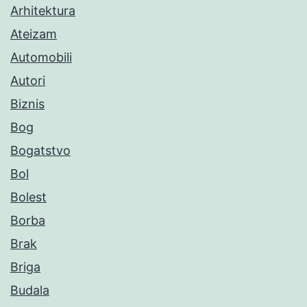
Arhitektura
Ateizam
Automobili
Autori
Biznis
Bog
Bogatstvo
Bol
Bolest
Borba
Brak
Briga
Budala