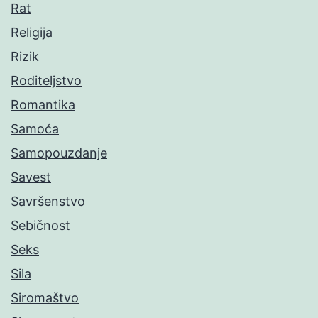
Rat
Religija
Rizik
Roditeljstvo
Romantika
Samoća
Samopouzdanje
Savest
Savršenstvo
Sebičnost
Seks
Sila
Siromaštvo