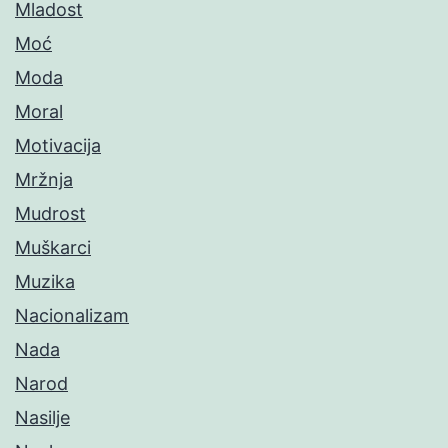
Mladost
Moć
Moda
Moral
Motivacija
Mržnja
Mudrost
Muškarci
Muzika
Nacionalizam
Nada
Narod
Nasilje