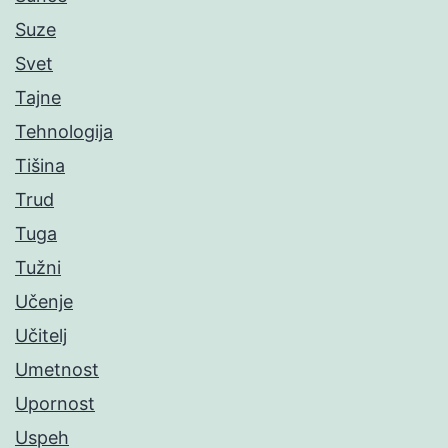
Suze
Svet
Tajne
Tehnologija
Tišina
Trud
Tuga
Tužni
Učenje
Učitelj
Umetnost
Upornost
Uspeh