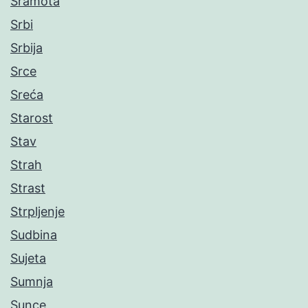
Sramota
Srbi
Srbija
Srce
Sreća
Starost
Stav
Strah
Strast
Strpljenje
Sudbina
Sujeta
Sumnja
Sunce