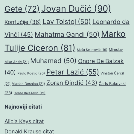
Jovan Dučić
(90)
Gete
(72)
Lav Tolstoj
(50)
Leonardo da
Konfučije
(36)
Marko
Mahatma Gandi
(50)
Vinči
(45)
Tulije Ciceron
(81)
Miroslav
Meša Selimović
(19)
Muhamed
(50)
Onore De Balzak
Mika Antić
(21)
Petar Lazić
(55)
(40)
Paulo Koeljo
(20)
Vinston Čerčil
Zoran Đinđić
(43)
Čarls Bukovski
(21)
Vladan Desnica
(21)
(23)
Đorđe Balašević
(19)
Najnoviji citati
Alicia Keys citat
Donald Krause citat