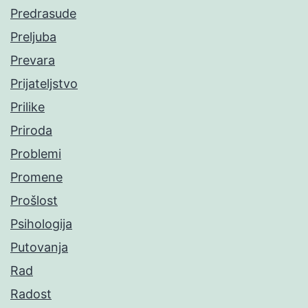
Predrasude
Preljuba
Prevara
Prijateljstvo
Prilike
Priroda
Problemi
Promene
Prošlost
Psihologija
Putovanja
Rad
Radost