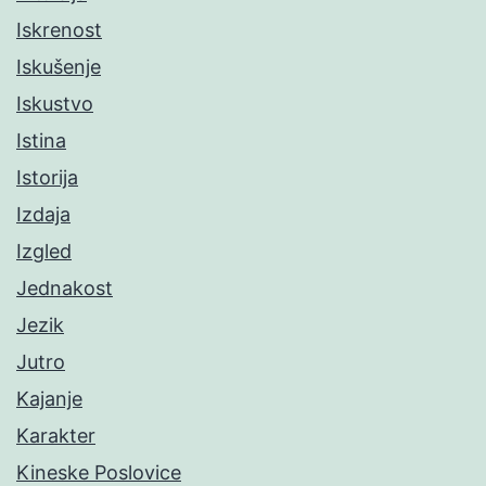
Iskrenost
Iskušenje
Iskustvo
Istina
Istorija
Izdaja
Izgled
Jednakost
Jezik
Jutro
Kajanje
Karakter
Kineske Poslovice