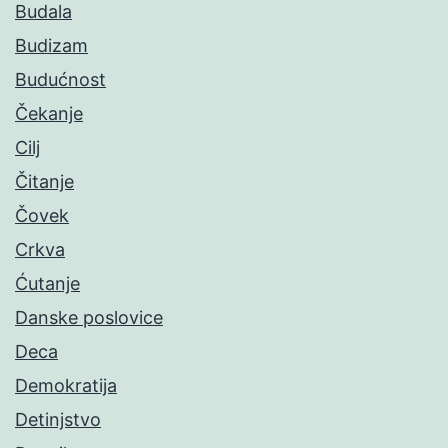
Budala
Budizam
Budućnost
Čekanje
Cilj
Čitanje
Čovek
Crkva
Ćutanje
Danske poslovice
Deca
Demokratija
Detinjstvo