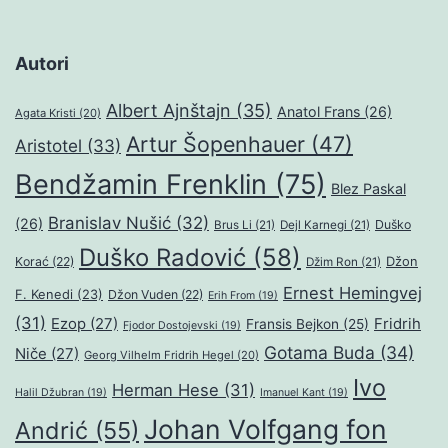
Autori
Albert Ajnštajn
(35)
Anatol Frans
(26)
Agata Kristi
(20)
Artur Šopenhauer
(47)
Aristotel
(33)
Bendžamin Frenklin
(75)
Blez Paskal
Branislav Nušić
(32)
(26)
Duško
Brus Li
(21)
Dejl Karnegi
(21)
Duško Radović
(58)
Džon
Korać
(22)
Džim Ron
(21)
Ernest Hemingvej
F. Kenedi
(23)
Džon Vuden
(22)
Erih From
(19)
(31)
Ezop
(27)
Fridrih
Fransis Bejkon
(25)
Fjodor Dostojevski
(19)
Gotama Buda
(34)
Niče
(27)
Georg Vilhelm Fridrih Hegel
(20)
Ivo
Herman Hese
(31)
Halil Džubran
(19)
Imanuel Kant
(19)
Johan Volfgang fon
Andrić
(55)