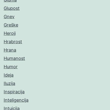
Glupost
Gnev
Greške
Heroji
Hrabrost
Hrana
Humanost
Humor
Ideja
Iluzija
Inspiracija
Inteligencija
Intuicija