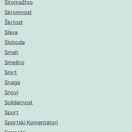
Siromaštvo
Skromnost
Škrtost
Slava
Sloboda
Smeh
Smešno
Smrt
Snaga
Snovi
Solidarnost
Sport
Sportski Komentatori