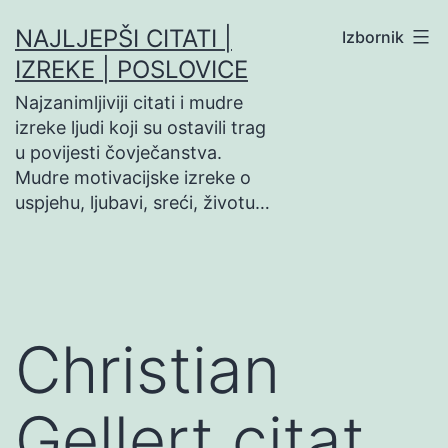
Preskoči
NAJLJEPŠI CITATI |
Izbornik
na
IZREKE | POSLOVICE
sadržaj
Najzanimljiviji citati i mudre
izreke ljudi koji su ostavili trag
u povijesti čovječanstva.
Mudre motivacijske izreke o
uspjehu, ljubavi, sreći, životu…
Christian
Gellert citat