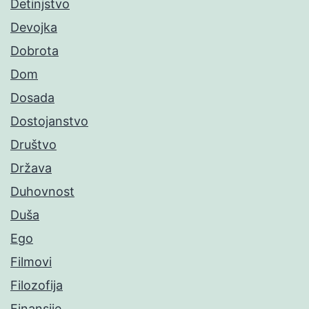
Detinjstvo
Devojka
Dobrota
Dom
Dosada
Dostojanstvo
Društvo
Država
Duhovnost
Duša
Ego
Filmovi
Filozofija
Finansije