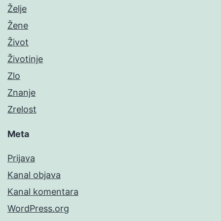
Želje
Žene
Život
Životinje
Zlo
Znanje
Zrelost
Meta
Prijava
Kanal objava
Kanal komentara
WordPress.org