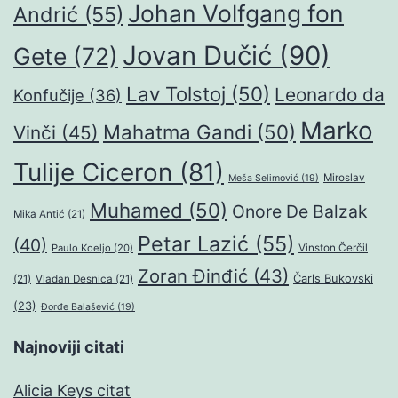
Johan Volfgang fon
Andrić
(55)
Jovan Dučić
(90)
Gete
(72)
Lav Tolstoj
(50)
Leonardo da
Konfučije
(36)
Marko
Mahatma Gandi
(50)
Vinči
(45)
Tulije Ciceron
(81)
Miroslav
Meša Selimović
(19)
Muhamed
(50)
Onore De Balzak
Mika Antić
(21)
Petar Lazić
(55)
(40)
Paulo Koeljo
(20)
Vinston Čerčil
Zoran Đinđić
(43)
Čarls Bukovski
(21)
Vladan Desnica
(21)
(23)
Đorđe Balašević
(19)
Najnoviji citati
Alicia Keys citat