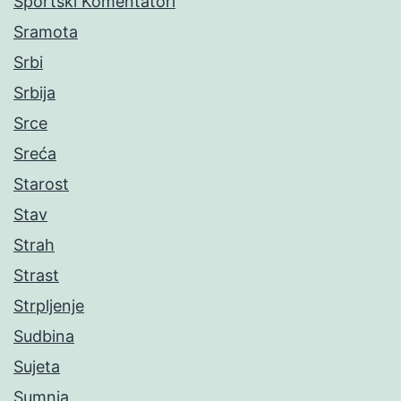
Sportski Komentatori
Sramota
Srbi
Srbija
Srce
Sreća
Starost
Stav
Strah
Strast
Strpljenje
Sudbina
Sujeta
Sumnja