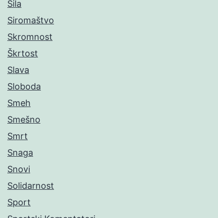
Sila
Siromaštvo
Skromnost
Škrtost
Slava
Sloboda
Smeh
Smešno
Smrt
Snaga
Snovi
Solidarnost
Sport