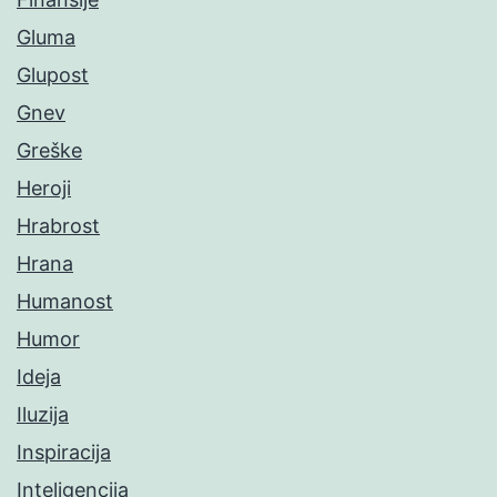
Gluma
Glupost
Gnev
Greške
Heroji
Hrabrost
Hrana
Humanost
Humor
Ideja
Iluzija
Inspiracija
Inteligencija