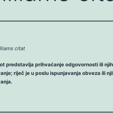
liams citat
ivot predstavlja prihvaćanje odgovornosti ili nji
anje; riječ je u poslu ispunjavanja obveza ili nj
anja.