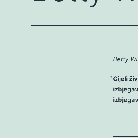
Betty Wil
Cijeli ž
izbjegav
izbjegav