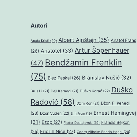
Autori
Albert Ajnštajn
(35)
Anatol Frans
Agata Kristi
(20)
Artur Šopenhauer
Aristotel
(33)
(26)
Bendžamin Frenklin
(47)
(75)
Branislav Nušić
(32)
Blez Paskal
(26)
Duško
Duško Korać
(22)
Brus Li
(21)
Dejl Karnegi
(21)
Radović
(58)
Džon F. Kenedi
Džim Ron
(21)
Ernest Hemingvej
(23)
Džon Vuden
(22)
Erih From
(19)
(31)
Ezop
(27)
Fransis Bejkon
Fjodor Dostojevski
(19)
Fridrih Niče
(27)
(25)
Georg Vilhelm Fridrih Hegel
(20)