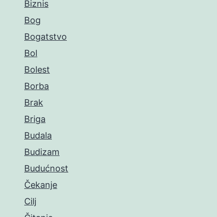
Biznis
Bog
Bogatstvo
Bol
Bolest
Borba
Brak
Briga
Budala
Budizam
Budućnost
Čekanje
Cilj