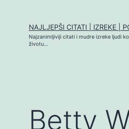
Preskoči
na
sadržaj
NAJLJEPŠI CITATI | IZREKE | 
Najzanimljiviji citati i mudre izreke ljudi 
životu…
Betty Wi