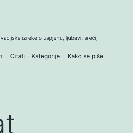
ivacijske izreke o uspjehu, ljubavi, sreći,
i
Citati – Kategorije
Kako se piše
at