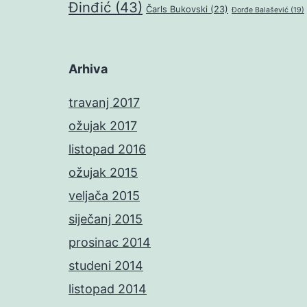
Đinđić
(43)
Čarls Bukovski
(23)
Đorđe Balašević
(19)
Arhiva
travanj 2017
ožujak 2017
listopad 2016
ožujak 2015
veljača 2015
siječanj 2015
prosinac 2014
studeni 2014
listopad 2014