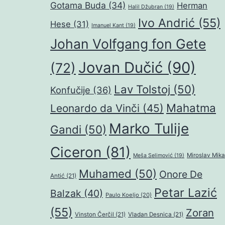
Gotama Buda
(34)
Herman
Halil Džubran
(19)
Ivo Andrić
(55)
Hese
(31)
Imanuel Kant
(19)
Johan Volfgang fon Gete
Jovan Dučić
(90)
(72)
Lav Tolstoj
(50)
Konfučije
(36)
Mahatma
Leonardo da Vinči
(45)
Marko Tulije
Gandi
(50)
Ciceron
(81)
Miroslav Mika
Meša Selimović
(19)
Muhamed
(50)
Onore De
Antić
(21)
Petar Lazić
Balzak
(40)
Paulo Koeljo
(20)
(55)
Zoran
Vinston Čerčil
(21)
Vladan Desnica
(21)