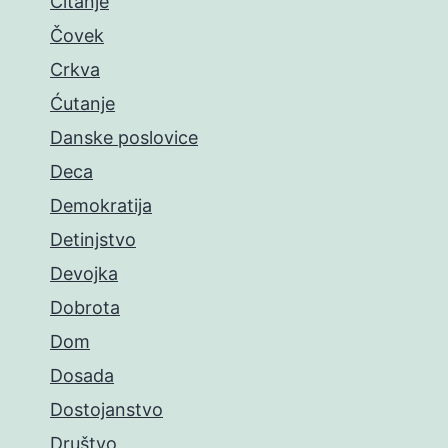
Čitanje
Čovek
Crkva
Ćutanje
Danske poslovice
Deca
Demokratija
Detinjstvo
Devojka
Dobrota
Dom
Dosada
Dostojanstvo
Društvo