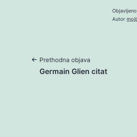
Objavljen
Autor
moj
Navigacija
Prethodna objava
Germain Glien citat
objava