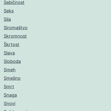
Sebičnost
Seks
Sila
Siromaštvo
Skromnost
Škrtost
Slava
Sloboda
Smeh
Smešno
Smrt
Snaga
Snovi