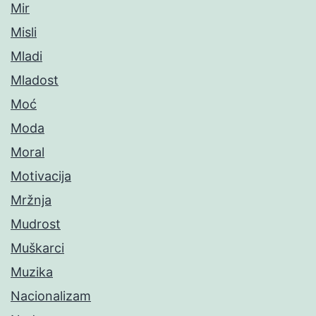
Mir
Misli
Mladi
Mladost
Moć
Moda
Moral
Motivacija
Mržnja
Mudrost
Muškarci
Muzika
Nacionalizam