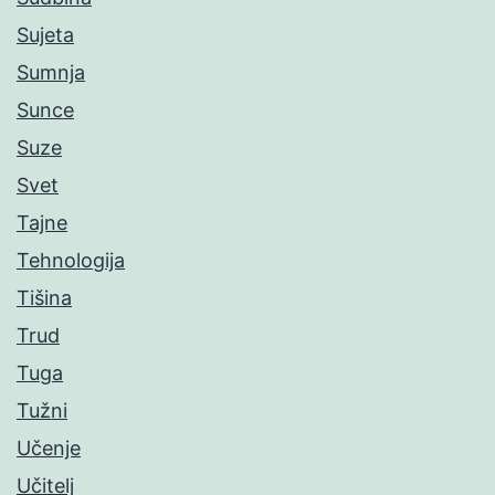
Sujeta
Sumnja
Sunce
Suze
Svet
Tajne
Tehnologija
Tišina
Trud
Tuga
Tužni
Učenje
Učitelj