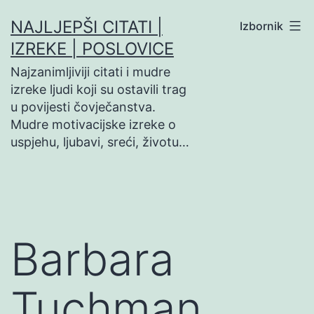
Preskoči
NAJLJEPŠI CITATI |
Izbornik
na
IZREKE | POSLOVICE
sadržaj
Najzanimljiviji citati i mudre
izreke ljudi koji su ostavili trag
u povijesti čovječanstva.
Mudre motivacijske izreke o
uspjehu, ljubavi, sreći, životu…
Barbara
Tuchman