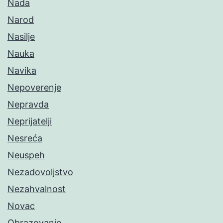
Nada
Narod
Nasilje
Nauka
Navika
Nepoverenje
Nepravda
Neprijatelji
Nesreća
Neuspeh
Nezadovoljstvo
Nezahvalnost
Novac
Obrazovanje