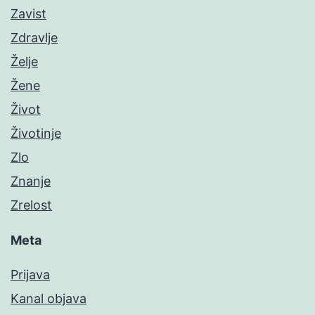
Zavist
Zdravlje
Želje
Žene
Život
Životinje
Zlo
Znanje
Zrelost
Meta
Prijava
Kanal objava