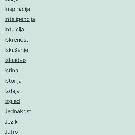
Inspiracija
Inteligencija
Intuicija
Iskrenost
Iskušenje
Iskustvo
Istina
Istorija
Izdaja
Izgled
Jednakost
Jezik
Jutro