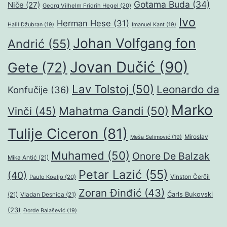
Gotama Buda
(34)
Niče
(27)
Georg Vilhelm Fridrih Hegel
(20)
Ivo
Herman Hese
(31)
Halil Džubran
(19)
Imanuel Kant
(19)
Johan Volfgang fon
Andrić
(55)
Jovan Dučić
(90)
Gete
(72)
Lav Tolstoj
(50)
Leonardo da
Konfučije
(36)
Marko
Mahatma Gandi
(50)
Vinči
(45)
Tulije Ciceron
(81)
Miroslav
Meša Selimović
(19)
Muhamed
(50)
Onore De Balzak
Mika Antić
(21)
Petar Lazić
(55)
(40)
Paulo Koeljo
(20)
Vinston Čerčil
Zoran Đinđić
(43)
Čarls Bukovski
(21)
Vladan Desnica
(21)
(23)
Đorđe Balašević
(19)