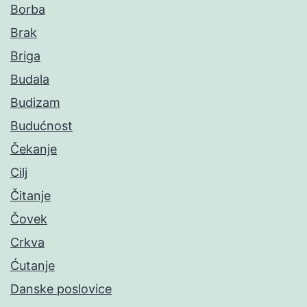
Borba
Brak
Briga
Budala
Budizam
Budućnost
Čekanje
Cilj
Čitanje
Čovek
Crkva
Ćutanje
Danske poslovice