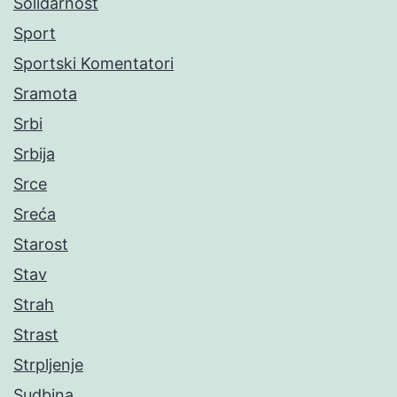
Solidarnost
Sport
Sportski Komentatori
Sramota
Srbi
Srbija
Srce
Sreća
Starost
Stav
Strah
Strast
Strpljenje
Sudbina