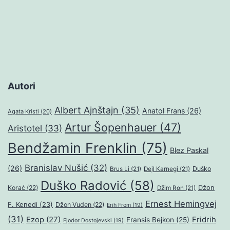
Autori
Albert Ajnštajn
(35)
Anatol Frans
(26)
Agata Kristi
(20)
Artur Šopenhauer
(47)
Aristotel
(33)
Bendžamin Frenklin
(75)
Blez Paskal
Branislav Nušić
(32)
(26)
Duško
Brus Li
(21)
Dejl Karnegi
(21)
Duško Radović
(58)
Džon
Korać
(22)
Džim Ron
(21)
Ernest Hemingvej
F. Kenedi
(23)
Džon Vuden
(22)
Erih From
(19)
(31)
Ezop
(27)
Fridrih
Fransis Bejkon
(25)
Fjodor Dostojevski
(19)