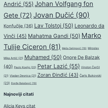
Johan Volfgang fon
Andrić
(55)
Jovan Dučić
(90)
Gete
(72)
Lav Tolstoj
(50)
Leonardo da
Konfučije
(36)
Marko
Mahatma Gandi
(50)
Vinči
(45)
Tulije Ciceron
(81)
Miroslav
Meša Selimović
(19)
Muhamed
(50)
Onore De Balzak
Mika Antić
(21)
Petar Lazić
(55)
(40)
Paulo Koeljo
(20)
Vinston Čerčil
Zoran Đinđić
(43)
Čarls Bukovski
(21)
Vladan Desnica
(21)
(23)
Đorđe Balašević
(19)
Najnoviji citati
Alicia Keys citat