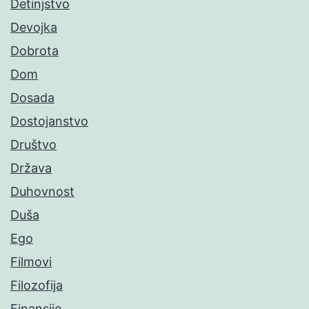
Detinjstvo
Devojka
Dobrota
Dom
Dosada
Dostojanstvo
Društvo
Država
Duhovnost
Duša
Ego
Filmovi
Filozofija
Finansije