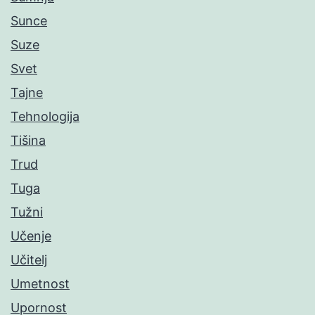
Sunce
Suze
Svet
Tajne
Tehnologija
Tišina
Trud
Tuga
Tužni
Učenje
Učitelj
Umetnost
Upornost