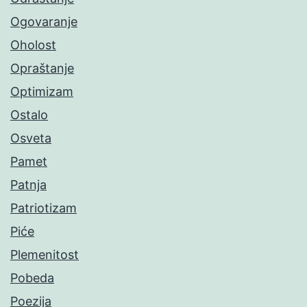
Ogovaranje
Oholost
Opraštanje
Optimizam
Ostalo
Osveta
Pamet
Patnja
Patriotizam
Piće
Plemenitost
Pobeda
Poezija