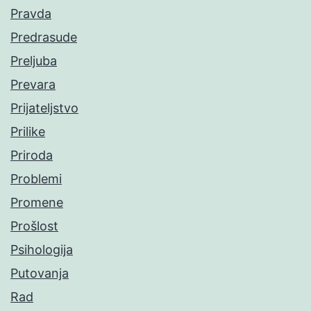
Pravda
Predrasude
Preljuba
Prevara
Prijateljstvo
Prilike
Priroda
Problemi
Promene
Prošlost
Psihologija
Putovanja
Rad