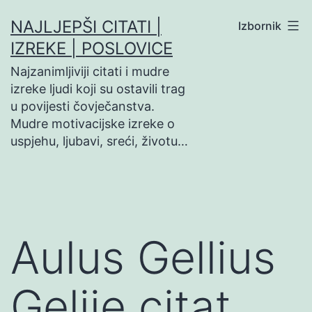
Preskoči
NAJLJEPŠI CITATI |
Izbornik
na
IZREKE | POSLOVICE
sadržaj
Najzanimljiviji citati i mudre
izreke ljudi koji su ostavili trag
u povijesti čovječanstva.
Mudre motivacijske izreke o
uspjehu, ljubavi, sreći, životu…
Aulus Gellius
Gelije citat