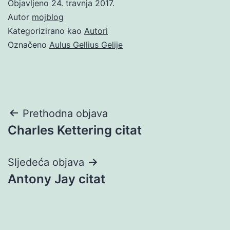
Objavljeno
24. travnja 2017.
Autor
mojblog
Kategorizirano kao
Autori
Označeno
Aulus Gellius Gelije
Navigacija
Prethodna objava
Charles Kettering citat
objava
Sljedeća objava
Antony Jay citat