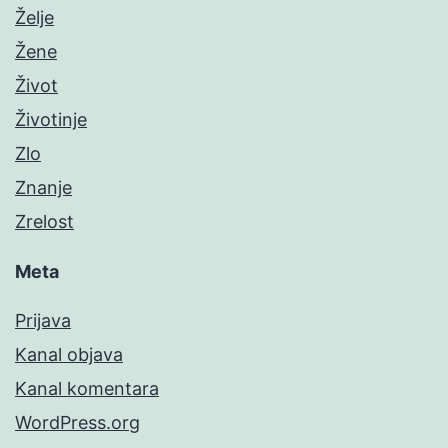
Želje
Žene
Život
Životinje
Zlo
Znanje
Zrelost
Meta
Prijava
Kanal objava
Kanal komentara
WordPress.org