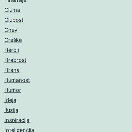
Gluma
Glupost
Gnev
Greške
Heroji
Hrabrost
Hrana
Humanost
Humor
Ideja
Iluzija
Inspiracija
Inteligencija