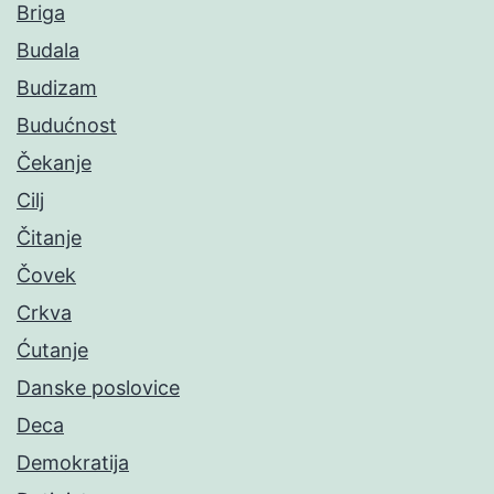
Briga
Budala
Budizam
Budućnost
Čekanje
Cilj
Čitanje
Čovek
Crkva
Ćutanje
Danske poslovice
Deca
Demokratija