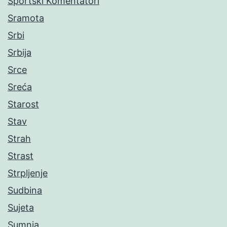
Sportski Komentatori
Sramota
Srbi
Srbija
Srce
Sreća
Starost
Stav
Strah
Strast
Strpljenje
Sudbina
Sujeta
Sumnja