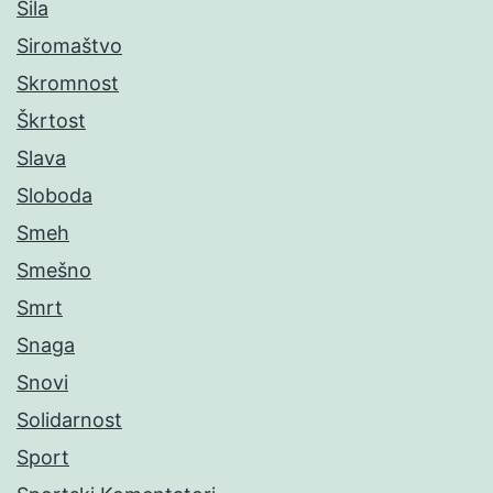
Sila
Siromaštvo
Skromnost
Škrtost
Slava
Sloboda
Smeh
Smešno
Smrt
Snaga
Snovi
Solidarnost
Sport