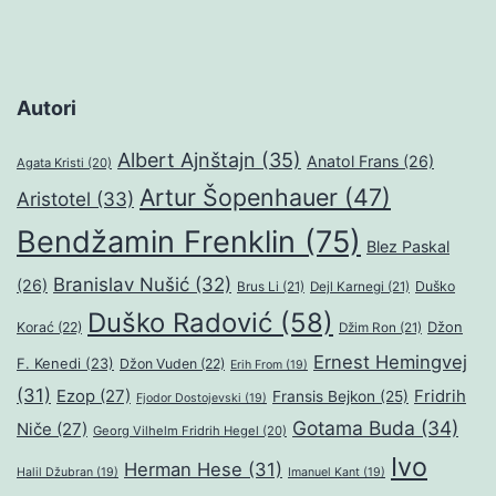
Autori
Albert Ajnštajn
(35)
Anatol Frans
(26)
Agata Kristi
(20)
Artur Šopenhauer
(47)
Aristotel
(33)
Bendžamin Frenklin
(75)
Blez Paskal
Branislav Nušić
(32)
(26)
Duško
Brus Li
(21)
Dejl Karnegi
(21)
Duško Radović
(58)
Džon
Korać
(22)
Džim Ron
(21)
Ernest Hemingvej
F. Kenedi
(23)
Džon Vuden
(22)
Erih From
(19)
(31)
Ezop
(27)
Fridrih
Fransis Bejkon
(25)
Fjodor Dostojevski
(19)
Gotama Buda
(34)
Niče
(27)
Georg Vilhelm Fridrih Hegel
(20)
Ivo
Herman Hese
(31)
Halil Džubran
(19)
Imanuel Kant
(19)