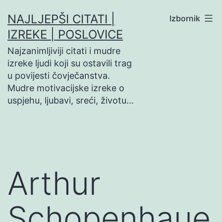
Preskoči
NAJLJEPŠI CITATI |
Izbornik
na
IZREKE | POSLOVICE
sadržaj
Najzanimljiviji citati i mudre
izreke ljudi koji su ostavili trag
u povijesti čovječanstva.
Mudre motivacijske izreke o
uspjehu, ljubavi, sreći, životu…
Arthur
Schopenhaue