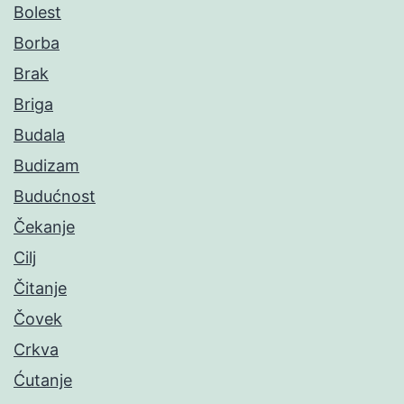
Bolest
Borba
Brak
Briga
Budala
Budizam
Budućnost
Čekanje
Cilj
Čitanje
Čovek
Crkva
Ćutanje