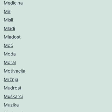
Medicina
Mir
Misli
Mladi
Mladost
Moć
Moda
Moral
Motivacija
Mržnja
Mudrost
Muškarci
Muzika