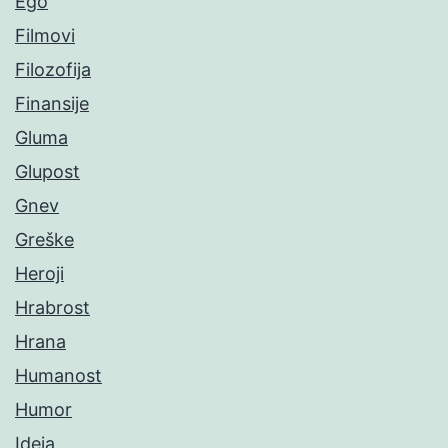
Ego
Filmovi
Filozofija
Finansije
Gluma
Glupost
Gnev
Greške
Heroji
Hrabrost
Hrana
Humanost
Humor
Ideja