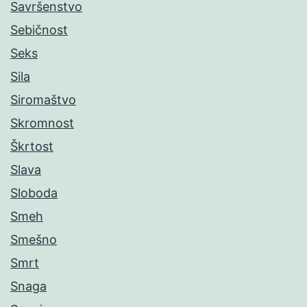
Savršenstvo
Sebičnost
Seks
Sila
Siromaštvo
Skromnost
Škrtost
Slava
Sloboda
Smeh
Smešno
Smrt
Snaga