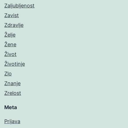
Zaljubljenost
Zavist
Zdravlje
Želje
Žene
Život
Životinje
Zlo
Znanje
Zrelost
Meta
Prijava