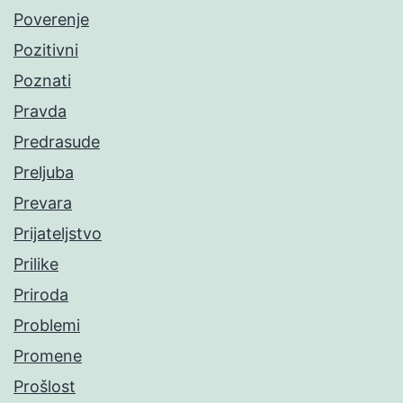
Poverenje
Pozitivni
Poznati
Pravda
Predrasude
Preljuba
Prevara
Prijateljstvo
Prilike
Priroda
Problemi
Promene
Prošlost