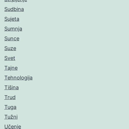
Sudbina
Sujeta
Sumnja
Sunce
Suze
Svet
Tajne
Tehnologija
Tišina
Trud
Tuga
Tužni
Učenje