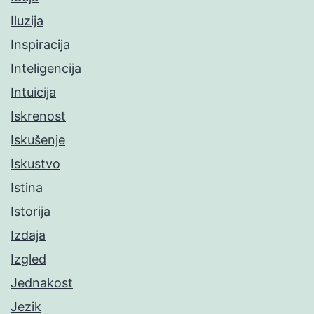
Iluzija
Inspiracija
Inteligencija
Intuicija
Iskrenost
Iskušenje
Iskustvo
Istina
Istorija
Izdaja
Izgled
Jednakost
Jezik