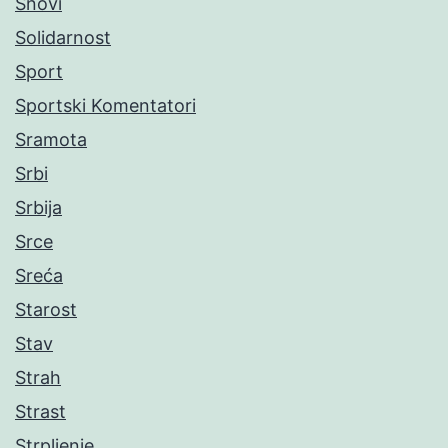
Snovi
Solidarnost
Sport
Sportski Komentatori
Sramota
Srbi
Srbija
Srce
Sreća
Starost
Stav
Strah
Strast
Strpljenje