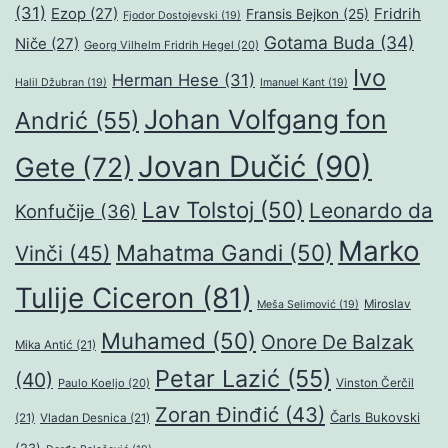
(31)
Ezop
(27)
Fridrih
Fransis Bejkon
(25)
Fjodor Dostojevski
(19)
Gotama Buda
(34)
Niče
(27)
Georg Vilhelm Fridrih Hegel
(20)
Ivo
Herman Hese
(31)
Halil Džubran
(19)
Imanuel Kant
(19)
Johan Volfgang fon
Andrić
(55)
Jovan Dučić
(90)
Gete
(72)
Lav Tolstoj
(50)
Leonardo da
Konfučije
(36)
Marko
Mahatma Gandi
(50)
Vinči
(45)
Tulije Ciceron
(81)
Miroslav
Meša Selimović
(19)
Muhamed
(50)
Onore De Balzak
Mika Antić
(21)
Petar Lazić
(55)
(40)
Paulo Koeljo
(20)
Vinston Čerčil
Zoran Đinđić
(43)
Čarls Bukovski
(21)
Vladan Desnica
(21)