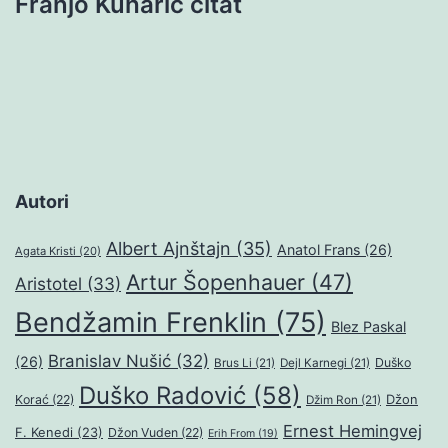
Franjo Kuharić citat
Autori
Albert Ajnštajn
(35)
Anatol Frans
(26)
Agata Kristi
(20)
Artur Šopenhauer
(47)
Aristotel
(33)
Bendžamin Frenklin
(75)
Blez Paskal
Branislav Nušić
(32)
(26)
Duško
Brus Li
(21)
Dejl Karnegi
(21)
Duško Radović
(58)
Džon
Korać
(22)
Džim Ron
(21)
Ernest Hemingvej
F. Kenedi
(23)
Džon Vuden
(22)
Erih From
(19)