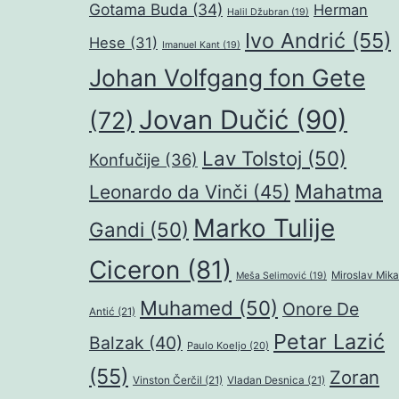
Gotama Buda
(34)
Herman
Halil Džubran
(19)
Ivo Andrić
(55)
Hese
(31)
Imanuel Kant
(19)
Johan Volfgang fon Gete
Jovan Dučić
(90)
(72)
Lav Tolstoj
(50)
Konfučije
(36)
Mahatma
Leonardo da Vinči
(45)
Marko Tulije
Gandi
(50)
Ciceron
(81)
Miroslav Mika
Meša Selimović
(19)
Muhamed
(50)
Onore De
Antić
(21)
Petar Lazić
Balzak
(40)
Paulo Koeljo
(20)
(55)
Zoran
Vinston Čerčil
(21)
Vladan Desnica
(21)