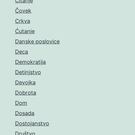
Čitanje
Čovek
Crkva
Ćutanje
Danske poslovice
Deca
Demokratija
Detinjstvo
Devojka
Dobrota
Dom
Dosada
Dostojanstvo
Društvo