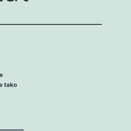
ne
ne tako