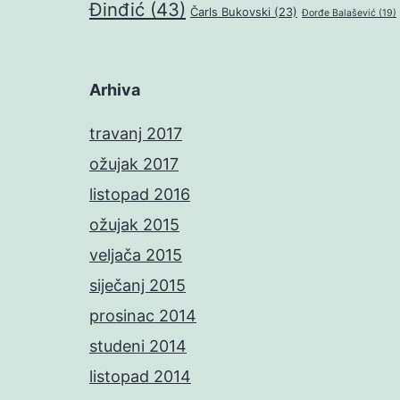
Đinđić
(43)
Čarls Bukovski
(23)
Đorđe Balašević
(19)
Arhiva
travanj 2017
ožujak 2017
listopad 2016
ožujak 2015
veljača 2015
siječanj 2015
prosinac 2014
studeni 2014
listopad 2014