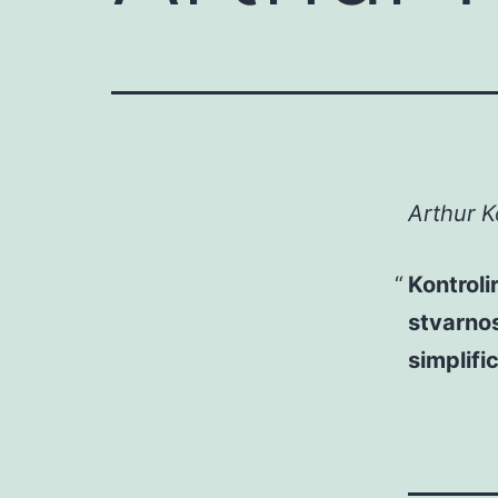
Arthur K
Kontroli
stvarnos
simplifi