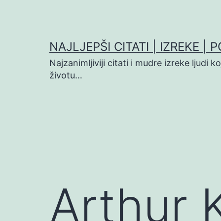
Preskoči
na
sadržaj
NAJLJEPŠI CITATI | IZREKE | 
Najzanimljiviji citati i mudre izreke ljudi 
životu…
Arthur K