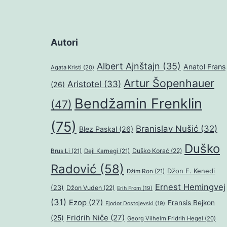
Autori
Albert Ajnštajn
(35)
Anatol Frans
Agata Kristi
(20)
Artur Šopenhauer
Aristotel
(33)
(26)
Bendžamin Frenklin
(47)
(75)
Branislav Nušić
(32)
Blez Paskal
(26)
Duško
Duško Korać
(22)
Brus Li
(21)
Dejl Karnegi
(21)
Radović
(58)
Džon F. Kenedi
Džim Ron
(21)
Ernest Hemingvej
(23)
Džon Vuden
(22)
Erih From
(19)
(31)
Ezop
(27)
Fransis Bejkon
Fjodor Dostojevski
(19)
Fridrih Niče
(27)
(25)
Georg Vilhelm Fridrih Hegel
(20)