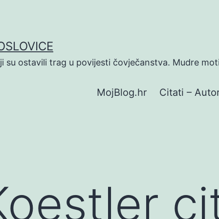
POSLOVICE
koji su ostavili trag u povijesti čovječanstva. Mudre mot
MojBlog.hr
Citati – Autor
oestler ci