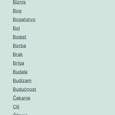
Biznis
Bog
Bogatstvo
Bol
Bolest
Borba
Brak
Briga
Budala
Budizam
Budućnost
Čekanje
Cilj