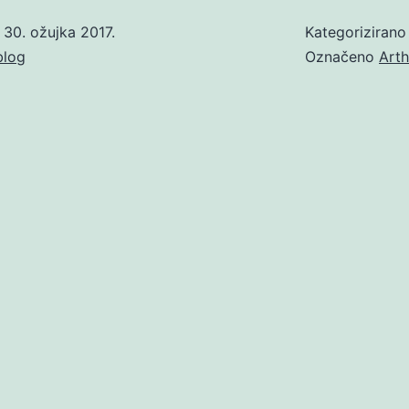
o
30. ožujka 2017.
Kategoriziran
blog
Označeno
Arth