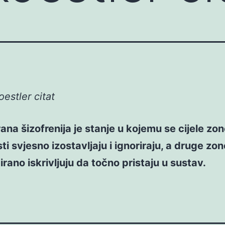
oestler citat
rana šizofrenija je stanje u kojemu se cijele zo
ti svjesno izostavljaju i ignoriraju, a druge zo
cirano iskrivljuju da točno pristaju u sustav.