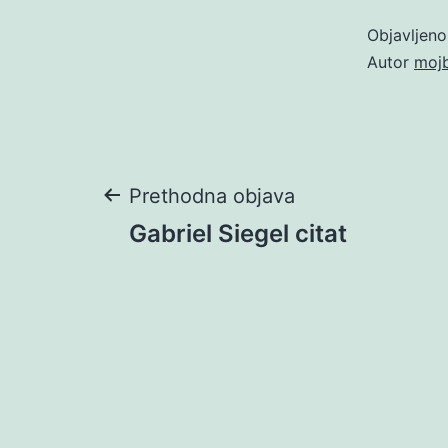
Objavljen
Autor
moj
Navigacija
Prethodna objava
Gabriel Siegel citat
objava