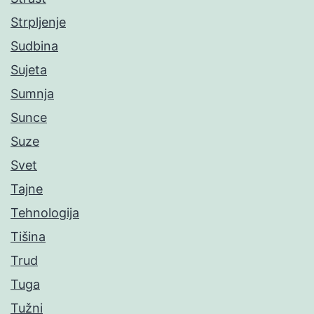
Strpljenje
Sudbina
Sujeta
Sumnja
Sunce
Suze
Svet
Tajne
Tehnologija
Tišina
Trud
Tuga
Tužni