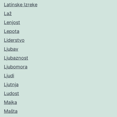
Latinske Izreke
Laž
Lenjost
Lepota
Liderstvo
Ljubav
Ljubaznost
Ljubomora
Ljudi
Ljutnja
Ludost
Majka
Mašta