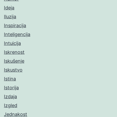
Ideja
Iluzija
Inspiracija
Inteligencija
Intuicija
Iskrenost
Iskušenje
Iskustvo
Istina
Istorija
Izdaja
Izgled
Jednakost