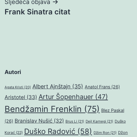
Sljedeća objava
Frank Sinatra citat
Autori
Albert Ajnštajn
(35)
Anatol Frans
(26)
Agata Kristi
(20)
Artur Šopenhauer
(47)
Aristotel
(33)
Bendžamin Frenklin
(75)
Blez Paskal
Branislav Nušić
(32)
(26)
Duško
Brus Li
(21)
Dejl Karnegi
(21)
Duško Radović
(58)
Džon
Korać
(22)
Džim Ron
(21)