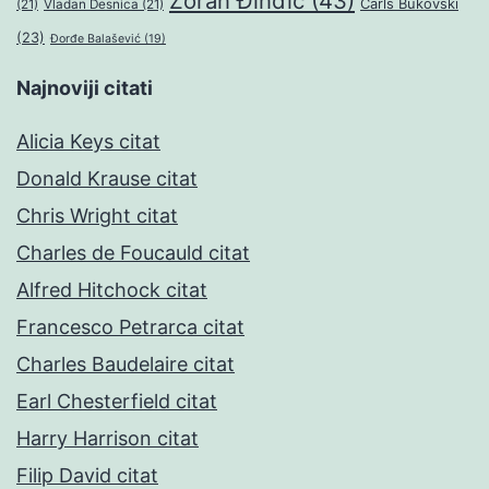
Zoran Đinđić
(43)
Čarls Bukovski
(21)
Vladan Desnica
(21)
(23)
Đorđe Balašević
(19)
Najnoviji citati
Alicia Keys citat
Donald Krause citat
Chris Wright citat
Charles de Foucauld citat
Alfred Hitchock citat
Francesco Petrarca citat
Charles Baudelaire citat
Earl Chesterfield citat
Harry Harrison citat
Filip David citat