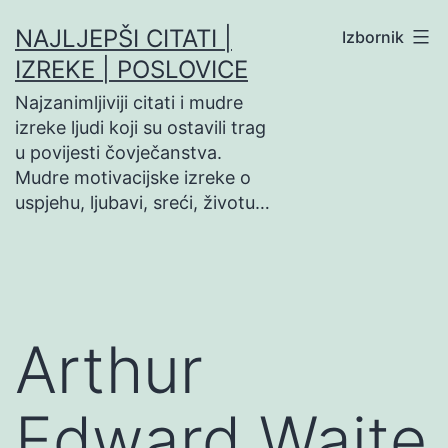
Preskoči
NAJLJEPŠI CITATI |
Izbornik
na
IZREKE | POSLOVICE
sadržaj
Najzanimljiviji citati i mudre
izreke ljudi koji su ostavili trag
u povijesti čovječanstva.
Mudre motivacijske izreke o
uspjehu, ljubavi, sreći, životu…
Arthur
Edward Waite