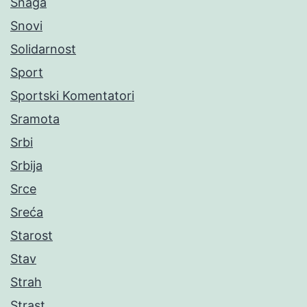
Snaga
Snovi
Solidarnost
Sport
Sportski Komentatori
Sramota
Srbi
Srbija
Srce
Sreća
Starost
Stav
Strah
Strast