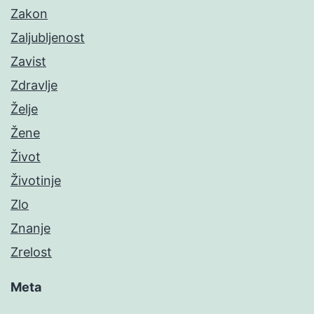
Zakon
Zaljubljenost
Zavist
Zdravlje
Želje
Žene
Život
Životinje
Zlo
Znanje
Zrelost
Meta