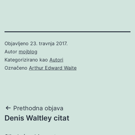
Objavljeno
23. travnja 2017.
Autor
mojblog
Kategorizirano kao
Autori
Označeno
Arthur Edward Waite
Navigacija
Prethodna objava
Denis Waltley citat
objava