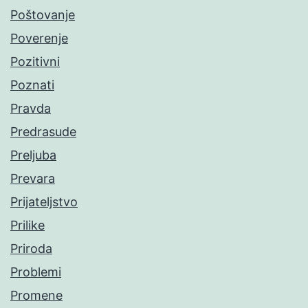
Poštovanje
Poverenje
Pozitivni
Poznati
Pravda
Predrasude
Preljuba
Prevara
Prijateljstvo
Prilike
Priroda
Problemi
Promene