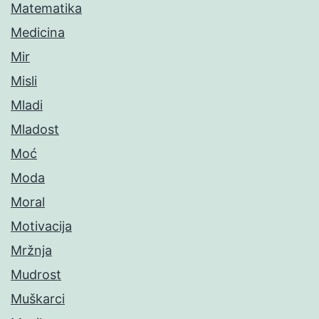
Matematika
Medicina
Mir
Misli
Mladi
Mladost
Moć
Moda
Moral
Motivacija
Mržnja
Mudrost
Muškarci