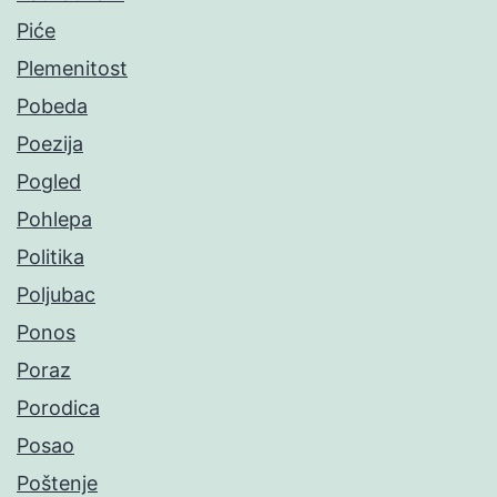
Piće
Plemenitost
Pobeda
Poezija
Pogled
Pohlepa
Politika
Poljubac
Ponos
Poraz
Porodica
Posao
Poštenje