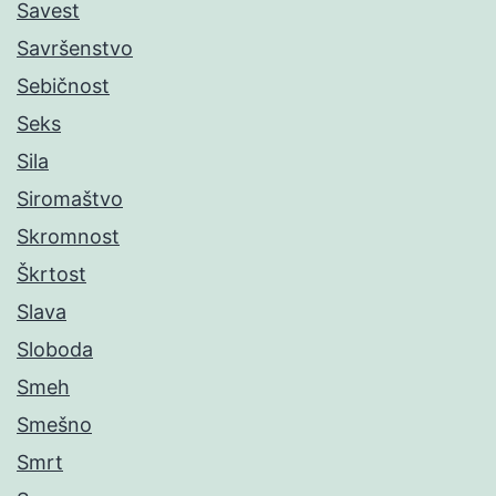
Savest
Savršenstvo
Sebičnost
Seks
Sila
Siromaštvo
Skromnost
Škrtost
Slava
Sloboda
Smeh
Smešno
Smrt