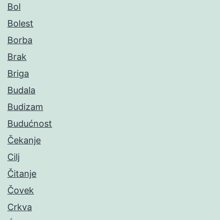
Bol
Bolest
Borba
Brak
Briga
Budala
Budizam
Budućnost
Čekanje
Cilj
Čitanje
Čovek
Crkva