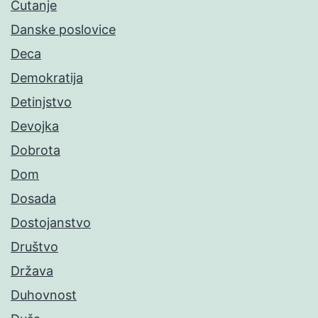
Ćutanje
Danske poslovice
Deca
Demokratija
Detinjstvo
Devojka
Dobrota
Dom
Dosada
Dostojanstvo
Društvo
Država
Duhovnost