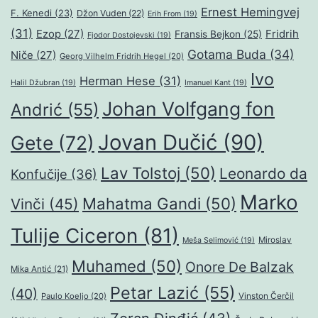
Ernest Hemingvej
F. Kenedi
(23)
Džon Vuden
(22)
Erih From
(19)
(31)
Ezop
(27)
Fridrih
Fransis Bejkon
(25)
Fjodor Dostojevski
(19)
Gotama Buda
(34)
Niče
(27)
Georg Vilhelm Fridrih Hegel
(20)
Ivo
Herman Hese
(31)
Halil Džubran
(19)
Imanuel Kant
(19)
Johan Volfgang fon
Andrić
(55)
Jovan Dučić
(90)
Gete
(72)
Lav Tolstoj
(50)
Leonardo da
Konfučije
(36)
Marko
Mahatma Gandi
(50)
Vinči
(45)
Tulije Ciceron
(81)
Miroslav
Meša Selimović
(19)
Muhamed
(50)
Onore De Balzak
Mika Antić
(21)
Petar Lazić
(55)
(40)
Paulo Koeljo
(20)
Vinston Čerčil