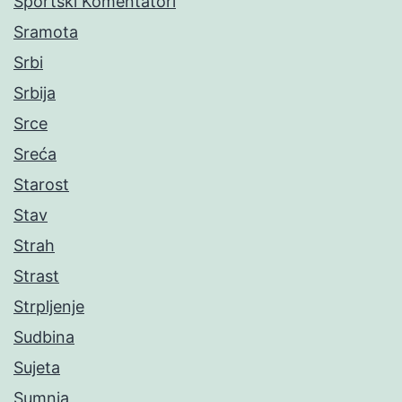
Sportski Komentatori
Sramota
Srbi
Srbija
Srce
Sreća
Starost
Stav
Strah
Strast
Strpljenje
Sudbina
Sujeta
Sumnja