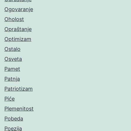
Ogovaranje
Oholost
Opraštanje
Optimizam
Ostalo
Osveta
Pamet
Patnja
Patriotizam
Piće
Plemenitost
Pobeda
Poezija