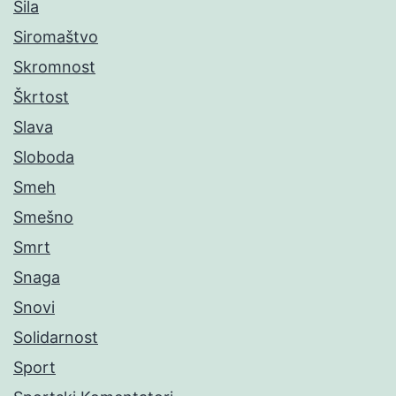
Sila
Siromaštvo
Skromnost
Škrtost
Slava
Sloboda
Smeh
Smešno
Smrt
Snaga
Snovi
Solidarnost
Sport