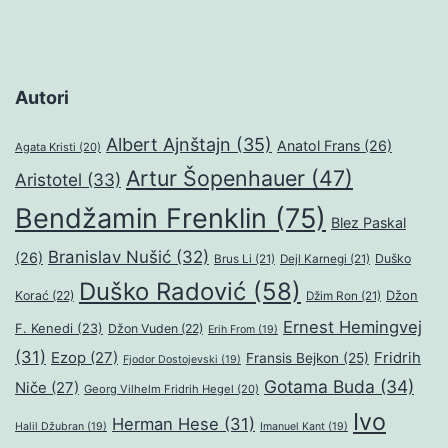
Autori
Albert Ajnštajn
(35)
Anatol Frans
(26)
Agata Kristi
(20)
Artur Šopenhauer
(47)
Aristotel
(33)
Bendžamin Frenklin
(75)
Blez Paskal
Branislav Nušić
(32)
(26)
Duško
Brus Li
(21)
Dejl Karnegi
(21)
Duško Radović
(58)
Džon
Korać
(22)
Džim Ron
(21)
Ernest Hemingvej
F. Kenedi
(23)
Džon Vuden
(22)
Erih From
(19)
(31)
Ezop
(27)
Fridrih
Fransis Bejkon
(25)
Fjodor Dostojevski
(19)
Gotama Buda
(34)
Niče
(27)
Georg Vilhelm Fridrih Hegel
(20)
Ivo
Herman Hese
(31)
Halil Džubran
(19)
Imanuel Kant
(19)