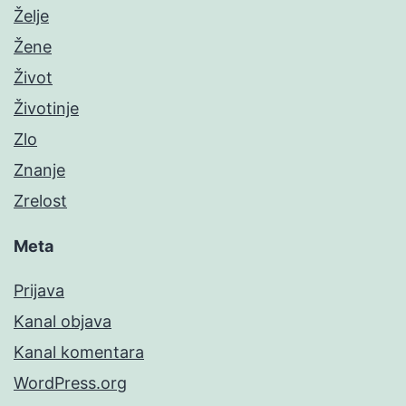
Želje
Žene
Život
Životinje
Zlo
Znanje
Zrelost
Meta
Prijava
Kanal objava
Kanal komentara
WordPress.org