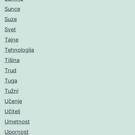
Sunce
Suze
Svet
Tajne
Tehnologija
Tišina
Trud
Tuga
Tužni
Učenje
Učitelj
Umetnost
Upornost