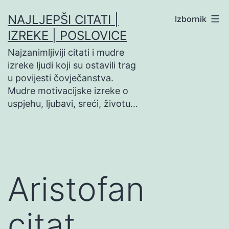
Preskoči
NAJLJEPŠI CITATI |
Izbornik
na
IZREKE | POSLOVICE
sadržaj
Najzanimljiviji citati i mudre
izreke ljudi koji su ostavili trag
u povijesti čovječanstva.
Mudre motivacijske izreke o
uspjehu, ljubavi, sreći, životu…
Aristofan
citat