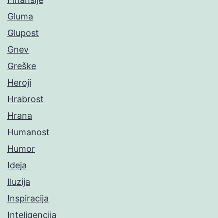
Gluma
Glupost
Gnev
Greške
Heroji
Hrabrost
Hrana
Humanost
Humor
Ideja
Iluzija
Inspiracija
Inteligencija