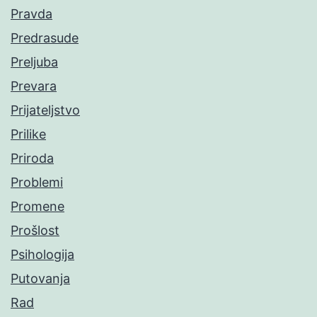
Pravda
Predrasude
Preljuba
Prevara
Prijateljstvo
Prilike
Priroda
Problemi
Promene
Prošlost
Psihologija
Putovanja
Rad