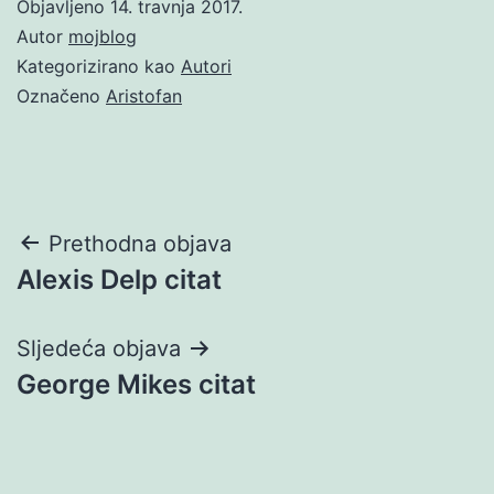
Objavljeno
14. travnja 2017.
Autor
mojblog
Kategorizirano kao
Autori
Označeno
Aristofan
Navigacija
Prethodna objava
Alexis Delp citat
objava
Sljedeća objava
George Mikes citat