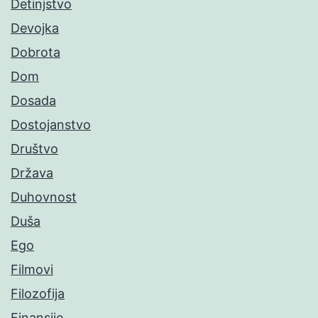
Detinjstvo
Devojka
Dobrota
Dom
Dosada
Dostojanstvo
Društvo
Država
Duhovnost
Duša
Ego
Filmovi
Filozofija
Finansije