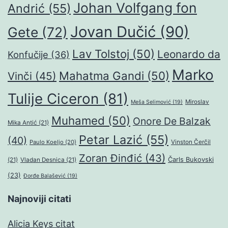
Johan Volfgang fon
Andrić
(55)
Jovan Dučić
(90)
Gete
(72)
Lav Tolstoj
(50)
Leonardo da
Konfučije
(36)
Marko
Mahatma Gandi
(50)
Vinči
(45)
Tulije Ciceron
(81)
Miroslav
Meša Selimović
(19)
Muhamed
(50)
Onore De Balzak
Mika Antić
(21)
Petar Lazić
(55)
(40)
Paulo Koeljo
(20)
Vinston Čerčil
Zoran Đinđić
(43)
Čarls Bukovski
(21)
Vladan Desnica
(21)
(23)
Đorđe Balašević
(19)
Najnoviji citati
Alicia Keys citat