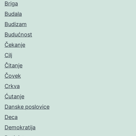
Briga
Budala
Budizam
Budućnost
Čekanje
Cilj
Čitanje
Čovek
Crkva
Ćutanje
Danske poslovice
Deca
Demokratija