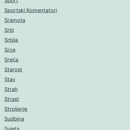
Sport
Sportski Komentatori
Sramota
Srbi
Srbija
Srce
Sreća
Starost
Stav
Strah
Strast
Strpljenje
Sudbina
Sujeta