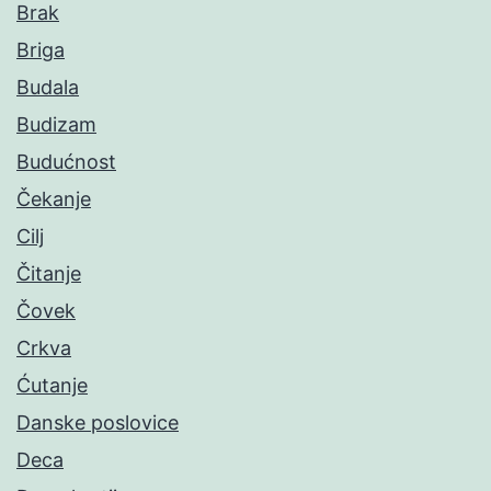
Brak
Briga
Budala
Budizam
Budućnost
Čekanje
Cilj
Čitanje
Čovek
Crkva
Ćutanje
Danske poslovice
Deca