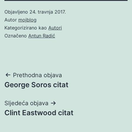
Objavljeno
24. travnja 2017.
Autor
mojblog
Kategorizirano kao
Autori
Označeno
Antun Radić
Navigacija
Prethodna objava
George Soros citat
objava
Sljedeća objava
Clint Eastwood citat