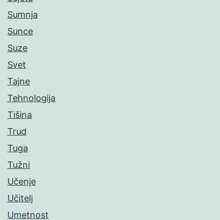
Sumnja
Sunce
Suze
Svet
Tajne
Tehnologija
Tišina
Trud
Tuga
Tužni
Učenje
Učitelj
Umetnost