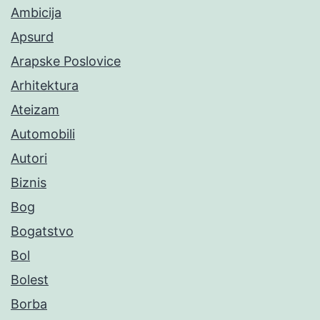
Ambicija
Apsurd
Arapske Poslovice
Arhitektura
Ateizam
Automobili
Autori
Biznis
Bog
Bogatstvo
Bol
Bolest
Borba