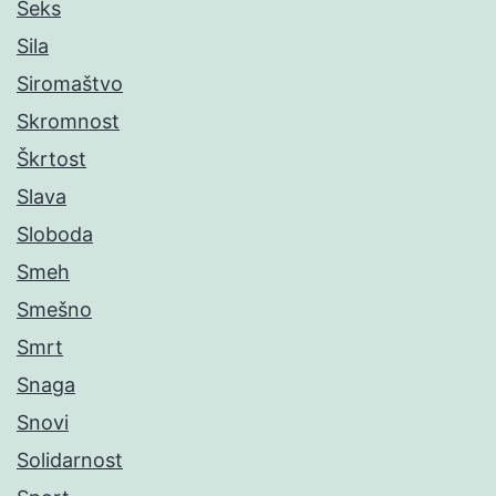
Seks
Sila
Siromaštvo
Skromnost
Škrtost
Slava
Sloboda
Smeh
Smešno
Smrt
Snaga
Snovi
Solidarnost