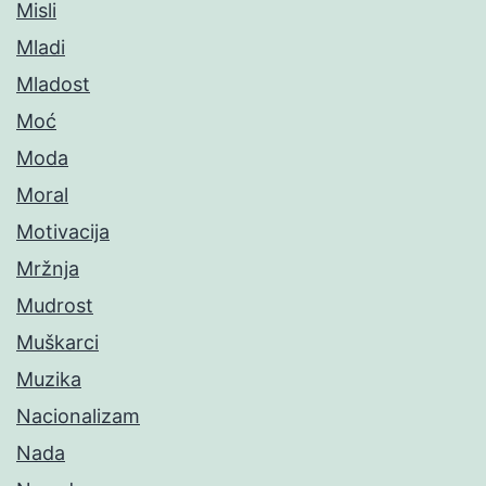
Misli
Mladi
Mladost
Moć
Moda
Moral
Motivacija
Mržnja
Mudrost
Muškarci
Muzika
Nacionalizam
Nada