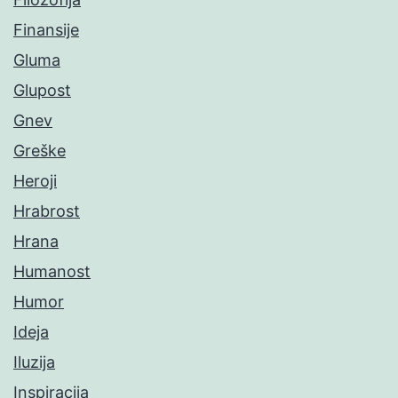
Finansije
Gluma
Glupost
Gnev
Greške
Heroji
Hrabrost
Hrana
Humanost
Humor
Ideja
Iluzija
Inspiracija