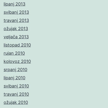
lipanj 2013
svibanj 2013
travanj 2013
ožujak 2013
veljača 2013
listopad 2010
rujan 2010
kolovoz 2010
srpanj 2010
lipanj 2010
svibanj 2010
travanj 2010
ožujak 2010