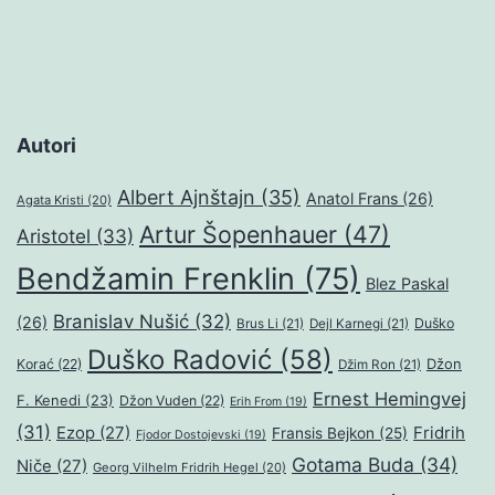
Autori
Albert Ajnštajn
(35)
Anatol Frans
(26)
Agata Kristi
(20)
Artur Šopenhauer
(47)
Aristotel
(33)
Bendžamin Frenklin
(75)
Blez Paskal
Branislav Nušić
(32)
(26)
Duško
Brus Li
(21)
Dejl Karnegi
(21)
Duško Radović
(58)
Džon
Korać
(22)
Džim Ron
(21)
Ernest Hemingvej
F. Kenedi
(23)
Džon Vuden
(22)
Erih From
(19)
(31)
Ezop
(27)
Fridrih
Fransis Bejkon
(25)
Fjodor Dostojevski
(19)
Gotama Buda
(34)
Niče
(27)
Georg Vilhelm Fridrih Hegel
(20)