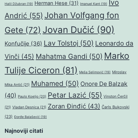
Ivo
Herman Hese
(31)
Halil Džubran
(19)
Imanuel Kant
(19)
Johan Volfgang fon
Andrić
(55)
Jovan Dučić
(90)
Gete
(72)
Lav Tolstoj
(50)
Leonardo da
Konfučije
(36)
Marko
Mahatma Gandi
(50)
Vinči
(45)
Tulije Ciceron
(81)
Miroslav
Meša Selimović
(19)
Muhamed
(50)
Onore De Balzak
Mika Antić
(21)
Petar Lazić
(55)
(40)
Paulo Koeljo
(20)
Vinston Čerčil
Zoran Đinđić
(43)
Čarls Bukovski
(21)
Vladan Desnica
(21)
(23)
Đorđe Balašević
(19)
Najnoviji citati