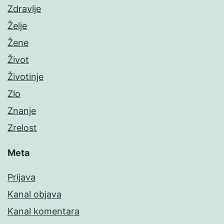
Zdravlje
Želje
Žene
Život
Životinje
Zlo
Znanje
Zrelost
Meta
Prijava
Kanal objava
Kanal komentara