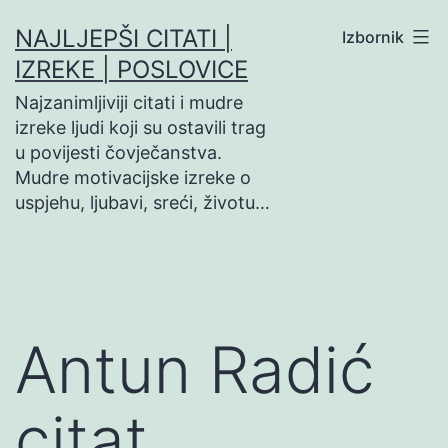
Preskoči
NAJLJEPŠI CITATI |
Izbornik
na
IZREKE | POSLOVICE
sadržaj
Najzanimljiviji citati i mudre
izreke ljudi koji su ostavili trag
u povijesti čovječanstva.
Mudre motivacijske izreke o
uspjehu, ljubavi, sreći, životu…
Antun Radić
citat