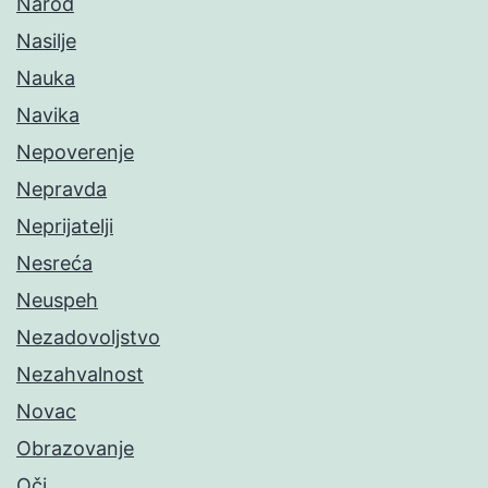
Narod
Nasilje
Nauka
Navika
Nepoverenje
Nepravda
Neprijatelji
Nesreća
Neuspeh
Nezadovoljstvo
Nezahvalnost
Novac
Obrazovanje
Oči