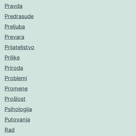
Pravda
Predrasude
Preljuba
Prevara
Prijateljstvo
Prilike
Priroda
Problemi
Promene
Prošlost
Psihologija
Putovanja
Rad