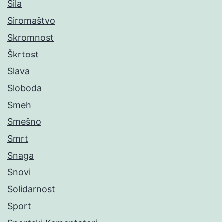
Sila
Siromaštvo
Skromnost
Škrtost
Slava
Sloboda
Smeh
Smešno
Smrt
Snaga
Snovi
Solidarnost
Sport