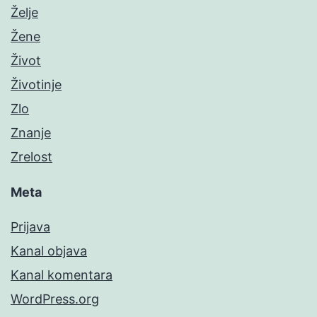
Želje
Žene
Život
Životinje
Zlo
Znanje
Zrelost
Meta
Prijava
Kanal objava
Kanal komentara
WordPress.org