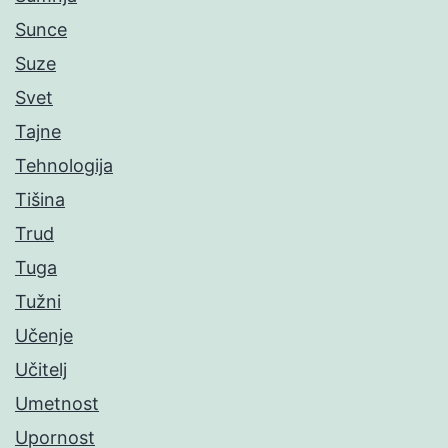
Sunce
Suze
Svet
Tajne
Tehnologija
Tišina
Trud
Tuga
Tužni
Učenje
Učitelj
Umetnost
Upornost