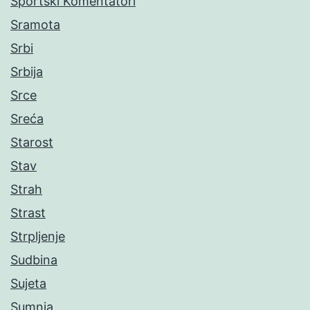
Sportski Komentatori
Sramota
Srbi
Srbija
Srce
Sreća
Starost
Stav
Strah
Strast
Strpljenje
Sudbina
Sujeta
Sumnja