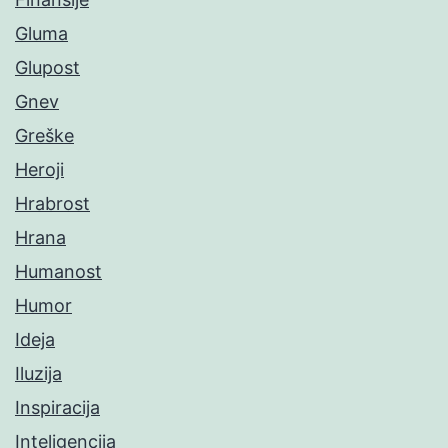
Gluma
Glupost
Gnev
Greške
Heroji
Hrabrost
Hrana
Humanost
Humor
Ideja
Iluzija
Inspiracija
Inteligencija