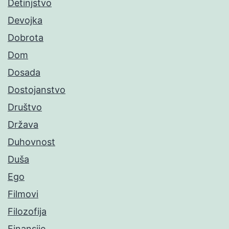
Detinjstvo
Devojka
Dobrota
Dom
Dosada
Dostojanstvo
Društvo
Država
Duhovnost
Duša
Ego
Filmovi
Filozofija
Finansije