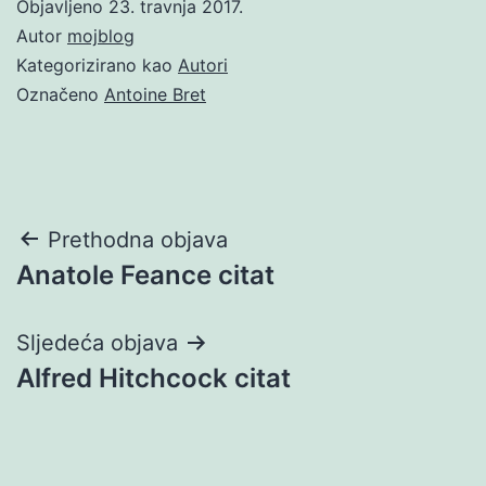
Objavljeno
23. travnja 2017.
Autor
mojblog
Kategorizirano kao
Autori
Označeno
Antoine Bret
Navigacija
Prethodna objava
Anatole Feance citat
objava
Sljedeća objava
Alfred Hitchcock citat