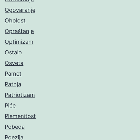
Ogovaranje
Oholost
Opraštanje
Optimizam
Ostalo
Osveta
Pamet
Patnja
Patriotizam
Piće
Plemenitost
Pobeda
Poezija