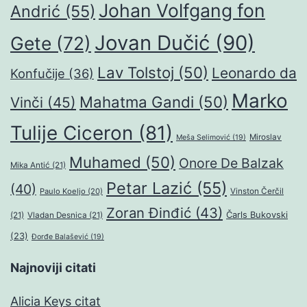
Johan Volfgang fon
Andrić
(55)
Jovan Dučić
(90)
Gete
(72)
Lav Tolstoj
(50)
Leonardo da
Konfučije
(36)
Marko
Mahatma Gandi
(50)
Vinči
(45)
Tulije Ciceron
(81)
Miroslav
Meša Selimović
(19)
Muhamed
(50)
Onore De Balzak
Mika Antić
(21)
Petar Lazić
(55)
(40)
Paulo Koeljo
(20)
Vinston Čerčil
Zoran Đinđić
(43)
Čarls Bukovski
(21)
Vladan Desnica
(21)
(23)
Đorđe Balašević
(19)
Najnoviji citati
Alicia Keys citat