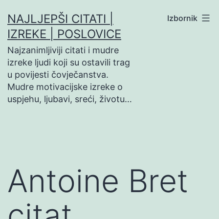
Preskoči
NAJLJEPŠI CITATI |
Izbornik
na
IZREKE | POSLOVICE
sadržaj
Najzanimljiviji citati i mudre
izreke ljudi koji su ostavili trag
u povijesti čovječanstva.
Mudre motivacijske izreke o
uspjehu, ljubavi, sreći, životu…
Antoine Bret
citat