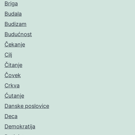
Briga
Budala
Budizam
Budućnost
Čekanje
Cilj
Čitanje
Čovek
Crkva
Ćutanje
Danske poslovice
Deca
Demokratija