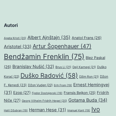
Autori
Albert Ajnštajn
(35)
Anatol Frans
(26)
Agata Kristi
(20)
Artur Šopenhauer
(47)
Aristotel
(33)
Bendžamin Frenklin
(75)
Blez Paskal
Branislav Nušić
(32)
(26)
Duško
Brus Li
(21)
Dejl Karnegi
(21)
Duško Radović
(58)
Džon
Korać
(22)
Džim Ron
(21)
Ernest Hemingvej
F. Kenedi
(23)
Džon Vuden
(22)
Erih From
(19)
(31)
Ezop
(27)
Fridrih
Fransis Bejkon
(25)
Fjodor Dostojevski
(19)
Gotama Buda
(34)
Niče
(27)
Georg Vilhelm Fridrih Hegel
(20)
Ivo
Herman Hese
(31)
Halil Džubran
(19)
Imanuel Kant
(19)