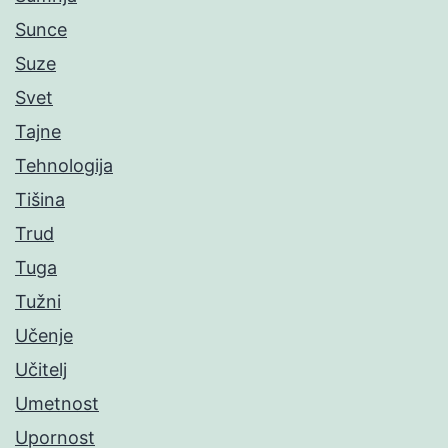
Sunce
Suze
Svet
Tajne
Tehnologija
Tišina
Trud
Tuga
Tužni
Učenje
Učitelj
Umetnost
Upornost