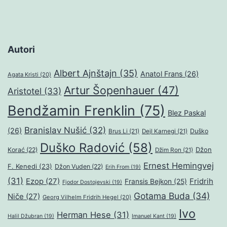
Autori
Albert Ajnštajn
(35)
Anatol Frans
(26)
Agata Kristi
(20)
Artur Šopenhauer
(47)
Aristotel
(33)
Bendžamin Frenklin
(75)
Blez Paskal
Branislav Nušić
(32)
(26)
Duško
Brus Li
(21)
Dejl Karnegi
(21)
Duško Radović
(58)
Džon
Korać
(22)
Džim Ron
(21)
Ernest Hemingvej
F. Kenedi
(23)
Džon Vuden
(22)
Erih From
(19)
(31)
Ezop
(27)
Fridrih
Fransis Bejkon
(25)
Fjodor Dostojevski
(19)
Gotama Buda
(34)
Niče
(27)
Georg Vilhelm Fridrih Hegel
(20)
Ivo
Herman Hese
(31)
Halil Džubran
(19)
Imanuel Kant
(19)