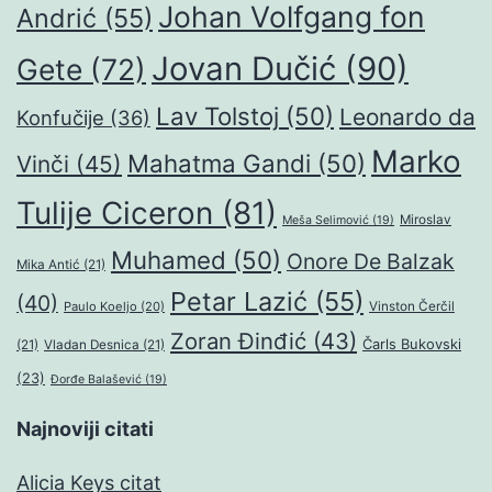
Johan Volfgang fon
Andrić
(55)
Jovan Dučić
(90)
Gete
(72)
Lav Tolstoj
(50)
Leonardo da
Konfučije
(36)
Marko
Mahatma Gandi
(50)
Vinči
(45)
Tulije Ciceron
(81)
Miroslav
Meša Selimović
(19)
Muhamed
(50)
Onore De Balzak
Mika Antić
(21)
Petar Lazić
(55)
(40)
Paulo Koeljo
(20)
Vinston Čerčil
Zoran Đinđić
(43)
Čarls Bukovski
(21)
Vladan Desnica
(21)
(23)
Đorđe Balašević
(19)
Najnoviji citati
Alicia Keys citat