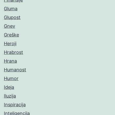
Gluma
Glupost
Gnev
Greške
Heroji
Hrabrost
Hrana
Humanost
Humor
Ideja
Iluzija
Inspiracija
Inteligencija