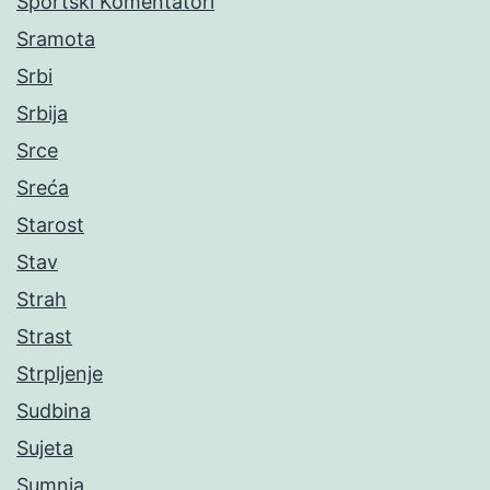
Sportski Komentatori
Sramota
Srbi
Srbija
Srce
Sreća
Starost
Stav
Strah
Strast
Strpljenje
Sudbina
Sujeta
Sumnja