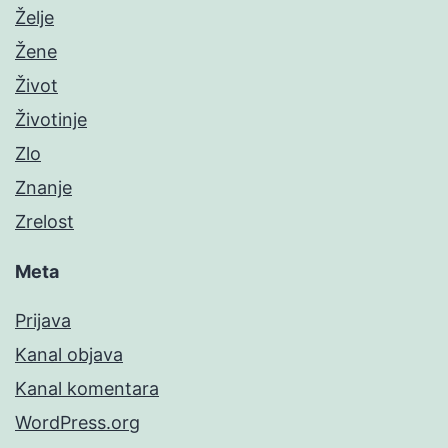
Želje
Žene
Život
Životinje
Zlo
Znanje
Zrelost
Meta
Prijava
Kanal objava
Kanal komentara
WordPress.org