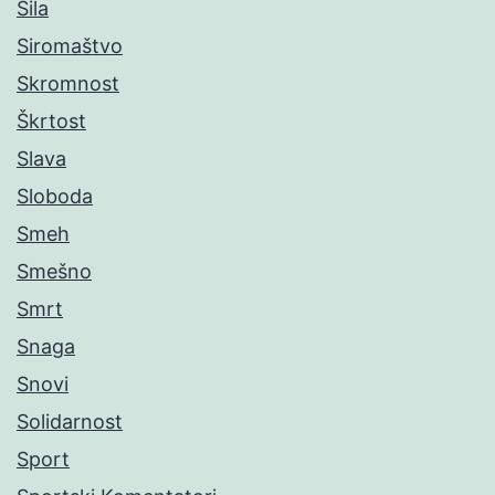
Sila
Siromaštvo
Skromnost
Škrtost
Slava
Sloboda
Smeh
Smešno
Smrt
Snaga
Snovi
Solidarnost
Sport