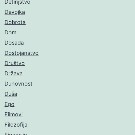
Detinjstvo
Devojka
Dobrota
Dom
Dosada
Dostojanstvo
Društvo
Država
Duhovnost
Duša
Ego
Filmovi
Filozofija
Finansije