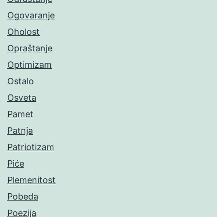
Ogovaranje
Oholost
Opraštanje
Optimizam
Ostalo
Osveta
Pamet
Patnja
Patriotizam
Piće
Plemenitost
Pobeda
Poezija