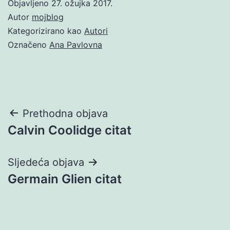
Objavljeno
27. ožujka 2017.
Autor
mojblog
Kategorizirano kao
Autori
Označeno
Ana Pavlovna
Navigacija
Prethodna objava
Calvin Coolidge citat
objava
Sljedeća objava
Germain Glien citat