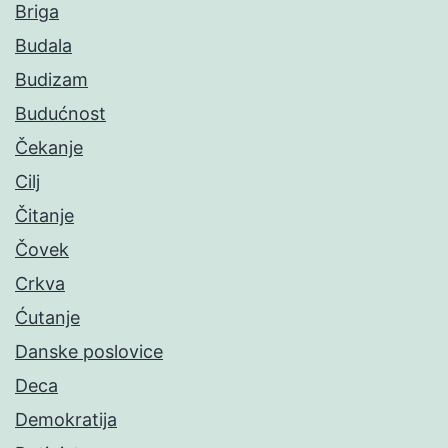
Briga
Budala
Budizam
Budućnost
Čekanje
Cilj
Čitanje
Čovek
Crkva
Ćutanje
Danske poslovice
Deca
Demokratija