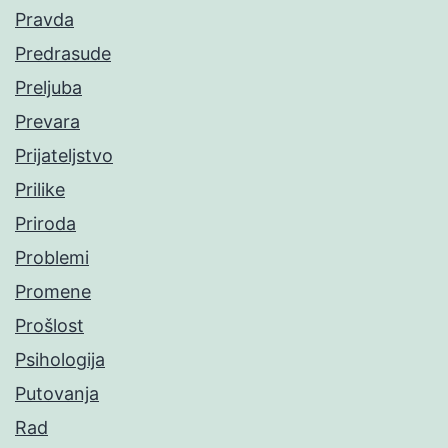
Pravda
Predrasude
Preljuba
Prevara
Prijateljstvo
Prilike
Priroda
Problemi
Promene
Prošlost
Psihologija
Putovanja
Rad