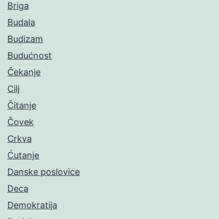
Briga
Budala
Budizam
Budućnost
Čekanje
Cilj
Čitanje
Čovek
Crkva
Ćutanje
Danske poslovice
Deca
Demokratija