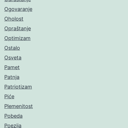
Ogovaranje
Oholost
Opraštanje
Optimizam
Ostalo
Osveta
Pamet
Patnja
Patriotizam
Piće
Plemenitost
Pobeda
Poezija