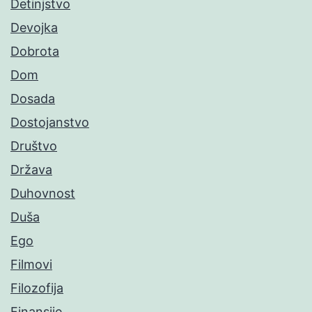
Detinjstvo
Devojka
Dobrota
Dom
Dosada
Dostojanstvo
Društvo
Država
Duhovnost
Duša
Ego
Filmovi
Filozofija
Finansije