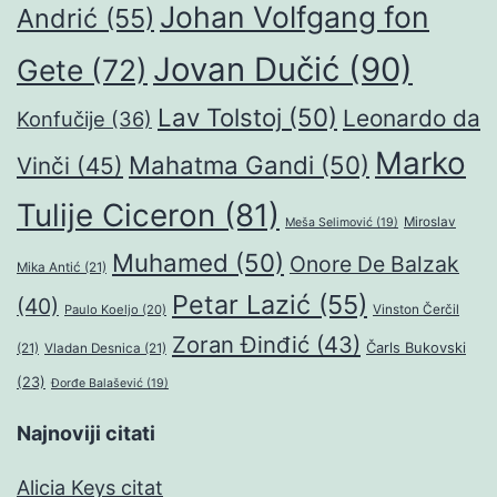
Johan Volfgang fon
Andrić
(55)
Jovan Dučić
(90)
Gete
(72)
Lav Tolstoj
(50)
Leonardo da
Konfučije
(36)
Marko
Mahatma Gandi
(50)
Vinči
(45)
Tulije Ciceron
(81)
Miroslav
Meša Selimović
(19)
Muhamed
(50)
Onore De Balzak
Mika Antić
(21)
Petar Lazić
(55)
(40)
Paulo Koeljo
(20)
Vinston Čerčil
Zoran Đinđić
(43)
Čarls Bukovski
(21)
Vladan Desnica
(21)
(23)
Đorđe Balašević
(19)
Najnoviji citati
Alicia Keys citat