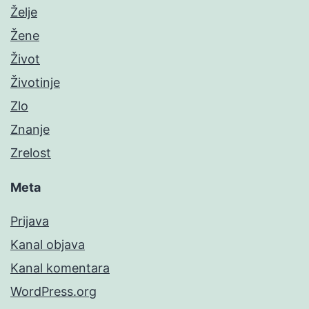
Želje
Žene
Život
Životinje
Zlo
Znanje
Zrelost
Meta
Prijava
Kanal objava
Kanal komentara
WordPress.org