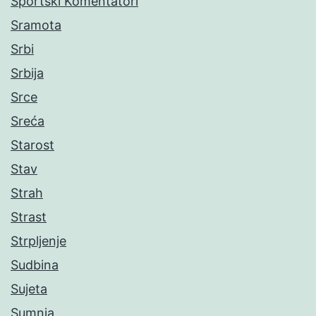
Sportski Komentatori
Sramota
Srbi
Srbija
Srce
Sreća
Starost
Stav
Strah
Strast
Strpljenje
Sudbina
Sujeta
Sumnja