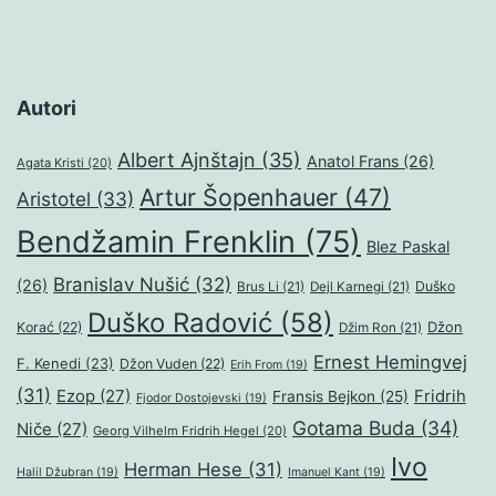
Autori
Albert Ajnštajn
(35)
Anatol Frans
(26)
Agata Kristi
(20)
Artur Šopenhauer
(47)
Aristotel
(33)
Bendžamin Frenklin
(75)
Blez Paskal
Branislav Nušić
(32)
(26)
Duško
Brus Li
(21)
Dejl Karnegi
(21)
Duško Radović
(58)
Džon
Korać
(22)
Džim Ron
(21)
Ernest Hemingvej
F. Kenedi
(23)
Džon Vuden
(22)
Erih From
(19)
(31)
Ezop
(27)
Fridrih
Fransis Bejkon
(25)
Fjodor Dostojevski
(19)
Gotama Buda
(34)
Niče
(27)
Georg Vilhelm Fridrih Hegel
(20)
Ivo
Herman Hese
(31)
Halil Džubran
(19)
Imanuel Kant
(19)