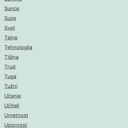
Sunce
Suze
Svet
Tajne
Tehnologija
Tišina
Trud
Tuga
Tužni
Učenje
Učitelj
Umetnost
Upornost