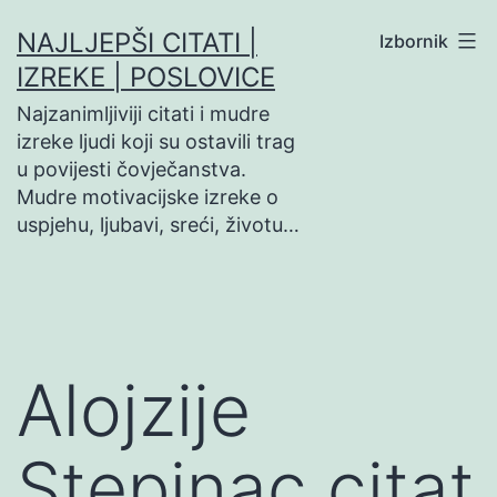
Preskoči
NAJLJEPŠI CITATI |
Izbornik
na
IZREKE | POSLOVICE
sadržaj
Najzanimljiviji citati i mudre
izreke ljudi koji su ostavili trag
u povijesti čovječanstva.
Mudre motivacijske izreke o
uspjehu, ljubavi, sreći, životu…
Alojzije
Stepinac citat