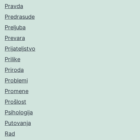
Pravda
Predrasude
Preljuba
Prevara
Prijateljstvo
Prilike
Priroda
Problemi
Promene
Prošlost
Psihologija
Putovanja
Rad