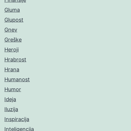
Gluma
Glupost
Gnev
Greške
Heroji
Hrabrost
Hrana
Humanost
Humor
Ideja
Iluzija
Inspiracija
Inteligencija