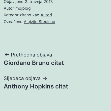
Objavljeno
2. travnja 2017.
Autor
mojblog
Kategorizirano kao
Autori
Označeno
Alojzije Stepinac
Navigacija
Prethodna objava
Giordano Bruno citat
objava
Sljedeća objava
Anthony Hopkins citat