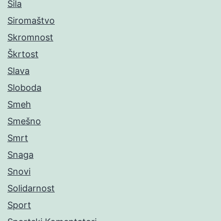
Sila
Siromaštvo
Skromnost
Škrtost
Slava
Sloboda
Smeh
Smešno
Smrt
Snaga
Snovi
Solidarnost
Sport