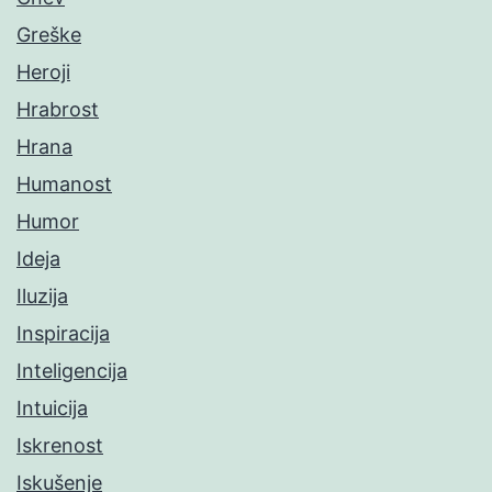
Greške
Heroji
Hrabrost
Hrana
Humanost
Humor
Ideja
Iluzija
Inspiracija
Inteligencija
Intuicija
Iskrenost
Iskušenje