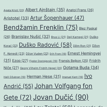
Albert Ajnštajn
(35)
Anatol Frans
(26)
Agata Kristi
(20)
Artur Šopenhauer
(47)
Aristotel
(33)
Bendžamin Frenklin
(75)
Blez Paskal
Branislav Nušić
(32)
(26)
Duško
Brus Li
(21)
Dejl Karnegi
(21)
Duško Radović
(58)
Džon
Korać
(22)
Džim Ron
(21)
Ernest Hemingvej
F. Kenedi
(23)
Džon Vuden
(22)
Erih From
(19)
(31)
Ezop
(27)
Fridrih
Fransis Bejkon
(25)
Fjodor Dostojevski
(19)
Gotama Buda
(34)
Niče
(27)
Georg Vilhelm Fridrih Hegel
(20)
Ivo
Herman Hese
(31)
Halil Džubran
(19)
Imanuel Kant
(19)
Johan Volfgang fon
Andrić
(55)
Jovan Dučić
(90)
Gete
(72)