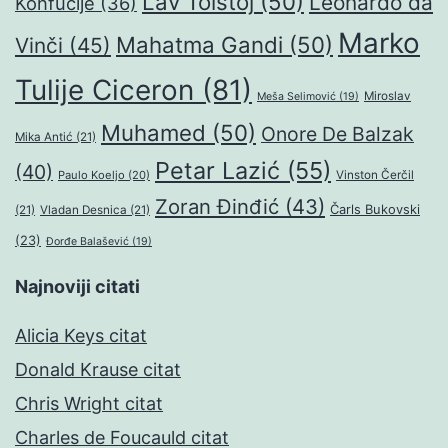
Lav Tolstoj
(50)
Leonardo da
Konfučije
(36)
Marko
Mahatma Gandi
(50)
Vinči
(45)
Tulije Ciceron
(81)
Miroslav
Meša Selimović
(19)
Muhamed
(50)
Onore De Balzak
Mika Antić
(21)
Petar Lazić
(55)
(40)
Paulo Koeljo
(20)
Vinston Čerčil
Zoran Đinđić
(43)
Čarls Bukovski
(21)
Vladan Desnica
(21)
(23)
Đorđe Balašević
(19)
Najnoviji citati
Alicia Keys citat
Donald Krause citat
Chris Wright citat
Charles de Foucauld citat