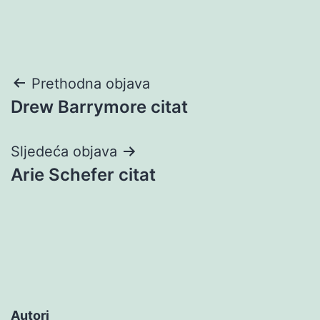
Navigacija
Prethodna objava
Drew Barrymore citat
objava
Sljedeća objava
Arie Schefer citat
Autori