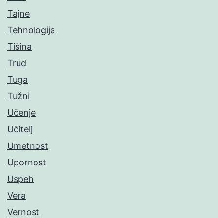
Tajne
Tehnologija
Tišina
Trud
Tuga
Tužni
Učenje
Učitelj
Umetnost
Upornost
Uspeh
Vera
Vernost