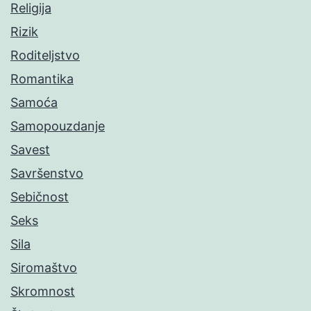
Religija
Rizik
Roditeljstvo
Romantika
Samoća
Samopouzdanje
Savest
Savršenstvo
Sebičnost
Seks
Sila
Siromaštvo
Skromnost