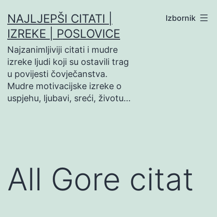
Preskoči
NAJLJEPŠI CITATI |
Izbornik
na
IZREKE | POSLOVICE
sadržaj
Najzanimljiviji citati i mudre
izreke ljudi koji su ostavili trag
u povijesti čovječanstva.
Mudre motivacijske izreke o
uspjehu, ljubavi, sreći, životu…
All Gore citat