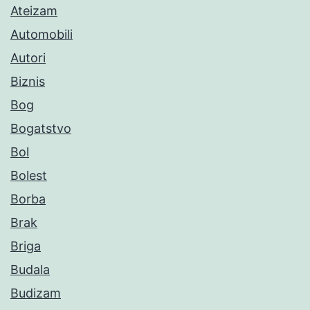
Ateizam
Automobili
Autori
Biznis
Bog
Bogatstvo
Bol
Bolest
Borba
Brak
Briga
Budala
Budizam