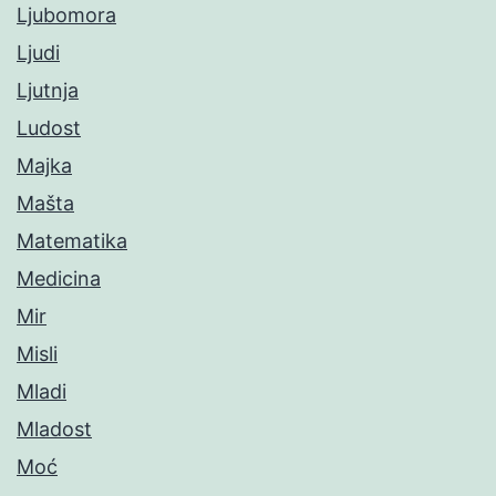
Ljubomora
Ljudi
Ljutnja
Ludost
Majka
Mašta
Matematika
Medicina
Mir
Misli
Mladi
Mladost
Moć