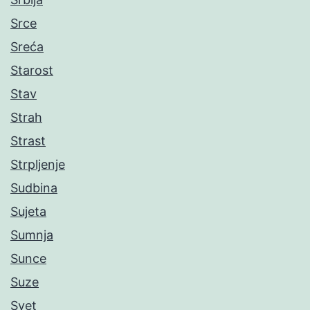
Srce
Sreća
Starost
Stav
Strah
Strast
Strpljenje
Sudbina
Sujeta
Sumnja
Sunce
Suze
Svet