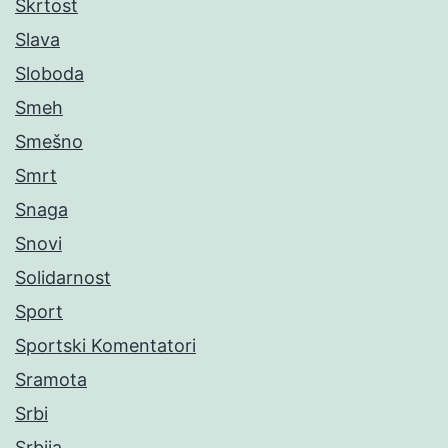
Škrtost
Slava
Sloboda
Smeh
Smešno
Smrt
Snaga
Snovi
Solidarnost
Sport
Sportski Komentatori
Sramota
Srbi
Srbija