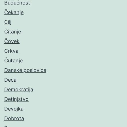
Budućnost
Čekanje
Cilj
Čitanje
Čovek
Crkva
Ćutanje
Danske poslovice
Deca
Demokratija
Detinjstvo
Devojka
Dobrota