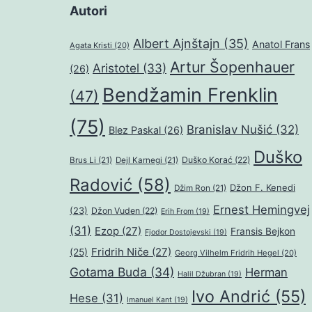
Autori
Albert Ajnštajn
(35)
Anatol Frans
Agata Kristi
(20)
Artur Šopenhauer
Aristotel
(33)
(26)
Bendžamin Frenklin
(47)
(75)
Branislav Nušić
(32)
Blez Paskal
(26)
Duško
Duško Korać
(22)
Brus Li
(21)
Dejl Karnegi
(21)
Radović
(58)
Džon F. Kenedi
Džim Ron
(21)
Ernest Hemingvej
(23)
Džon Vuden
(22)
Erih From
(19)
(31)
Ezop
(27)
Fransis Bejkon
Fjodor Dostojevski
(19)
Fridrih Niče
(27)
(25)
Georg Vilhelm Fridrih Hegel
(20)
Gotama Buda
(34)
Herman
Halil Džubran
(19)
Ivo Andrić
(55)
Hese
(31)
Imanuel Kant
(19)