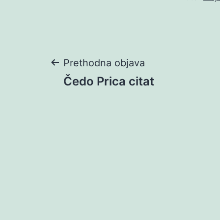
Navigacija
Prethodna objava
Čedo Prica citat
objava