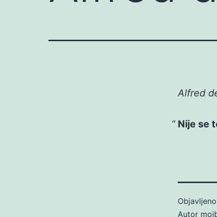
Alfred d
Nije se t
Objavljen
Autor
moj