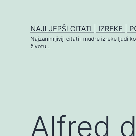
Preskoči
na
sadržaj
NAJLJEPŠI CITATI | IZREKE | 
Najzanimljiviji citati i mudre izreke ljudi 
životu…
Alfred 