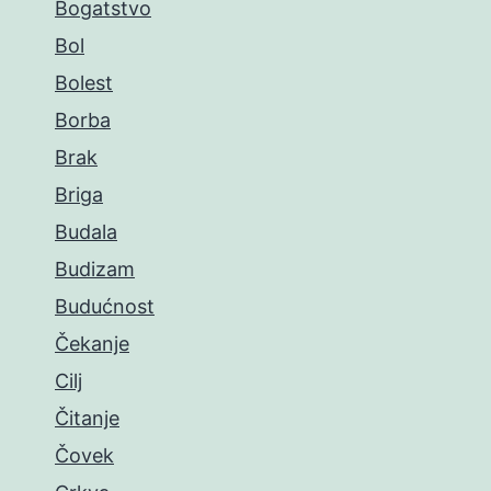
Bogatstvo
Bol
Bolest
Borba
Brak
Briga
Budala
Budizam
Budućnost
Čekanje
Cilj
Čitanje
Čovek