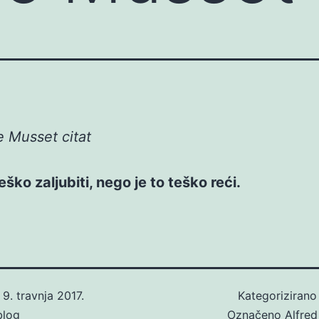
e Musset citat
eško zaljubiti, nego je to teško reći.
o
9. travnja 2017.
Kategoriziran
blog
Označeno
Alfre