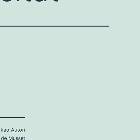
o kao
Autori
d de Musset