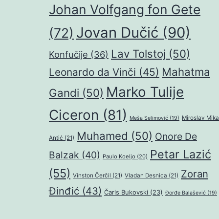
Johan Volfgang fon Gete
Jovan Dučić
(90)
(72)
Lav Tolstoj
(50)
Konfučije
(36)
Mahatma
Leonardo da Vinči
(45)
Marko Tulije
Gandi
(50)
Ciceron
(81)
Miroslav Mika
Meša Selimović
(19)
Muhamed
(50)
Onore De
Antić
(21)
Petar Lazić
Balzak
(40)
Paulo Koeljo
(20)
(55)
Zoran
Vinston Čerčil
(21)
Vladan Desnica
(21)
Đinđić
(43)
Čarls Bukovski
(23)
Đorđe Balašević
(19)