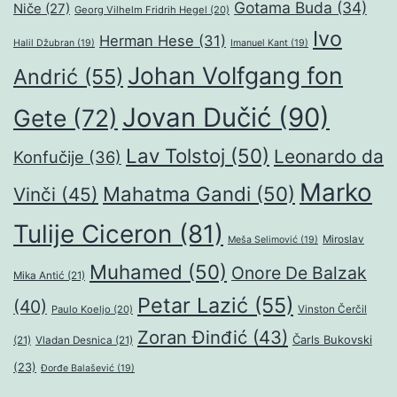
Gotama Buda
(34)
Niče
(27)
Georg Vilhelm Fridrih Hegel
(20)
Ivo
Herman Hese
(31)
Halil Džubran
(19)
Imanuel Kant
(19)
Johan Volfgang fon
Andrić
(55)
Jovan Dučić
(90)
Gete
(72)
Lav Tolstoj
(50)
Leonardo da
Konfučije
(36)
Marko
Mahatma Gandi
(50)
Vinči
(45)
Tulije Ciceron
(81)
Miroslav
Meša Selimović
(19)
Muhamed
(50)
Onore De Balzak
Mika Antić
(21)
Petar Lazić
(55)
(40)
Paulo Koeljo
(20)
Vinston Čerčil
Zoran Đinđić
(43)
Čarls Bukovski
(21)
Vladan Desnica
(21)
(23)
Đorđe Balašević
(19)