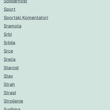
Solidarnost
Sport
Sportski Komentatori
Sramota
Srbi
Srbija
Srce
Sreća
Starost
Stav
Strah
Strast
Strpljenje
Sudbina