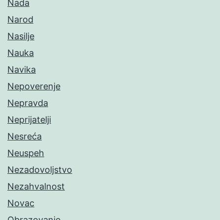
Nada
Narod
Nasilje
Nauka
Navika
Nepoverenje
Nepravda
Neprijatelji
Nesreća
Neuspeh
Nezadovoljstvo
Nezahvalnost
Novac
Obrazovanje