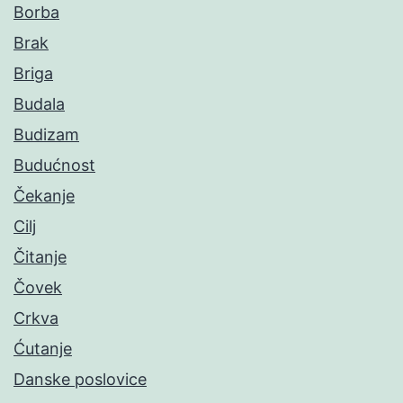
Borba
Brak
Briga
Budala
Budizam
Budućnost
Čekanje
Cilj
Čitanje
Čovek
Crkva
Ćutanje
Danske poslovice