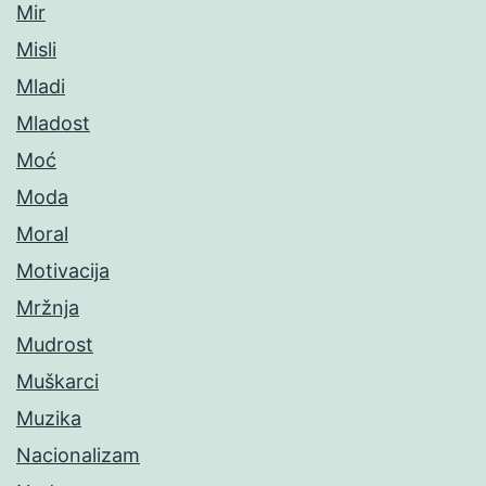
Mir
Misli
Mladi
Mladost
Moć
Moda
Moral
Motivacija
Mržnja
Mudrost
Muškarci
Muzika
Nacionalizam