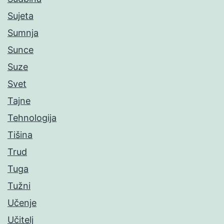
Sujeta
Sumnja
Sunce
Suze
Svet
Tajne
Tehnologija
Tišina
Trud
Tuga
Tužni
Učenje
Učitelj