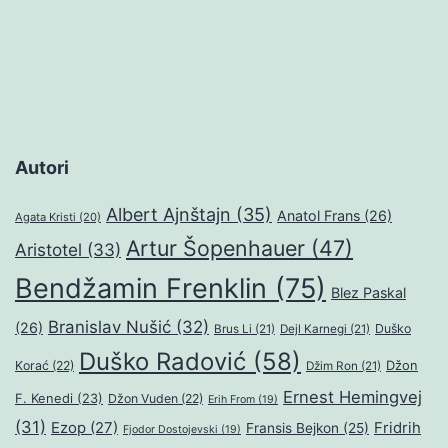
Autori
Albert Ajnštajn
(35)
Anatol Frans
(26)
Agata Kristi
(20)
Artur Šopenhauer
(47)
Aristotel
(33)
Bendžamin Frenklin
(75)
Blez Paskal
Branislav Nušić
(32)
(26)
Duško
Brus Li
(21)
Dejl Karnegi
(21)
Duško Radović
(58)
Džon
Korać
(22)
Džim Ron
(21)
Ernest Hemingvej
F. Kenedi
(23)
Džon Vuden
(22)
Erih From
(19)
(31)
Ezop
(27)
Fridrih
Fransis Bejkon
(25)
Fjodor Dostojevski
(19)