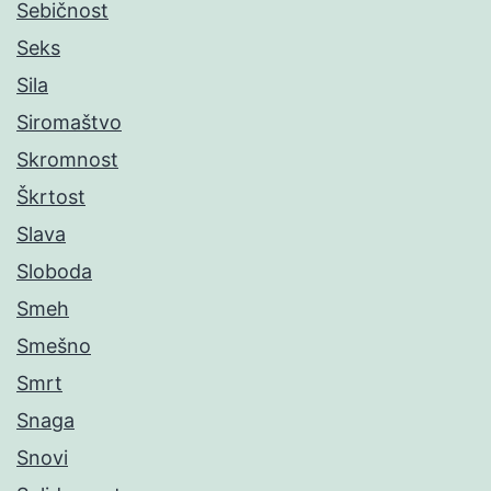
Sebičnost
Seks
Sila
Siromaštvo
Skromnost
Škrtost
Slava
Sloboda
Smeh
Smešno
Smrt
Snaga
Snovi