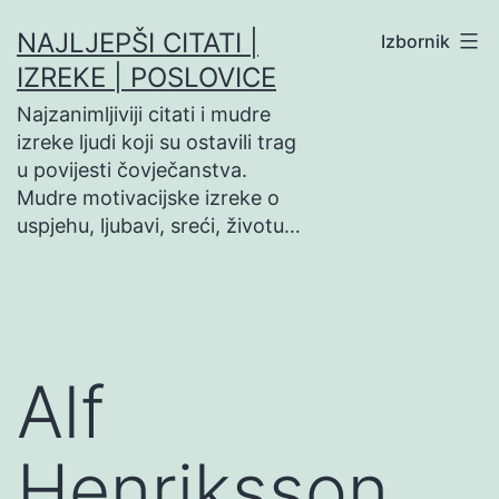
Preskoči
NAJLJEPŠI CITATI |
Izbornik
na
IZREKE | POSLOVICE
sadržaj
Najzanimljiviji citati i mudre
izreke ljudi koji su ostavili trag
u povijesti čovječanstva.
Mudre motivacijske izreke o
uspjehu, ljubavi, sreći, životu…
Alf
Henriksson