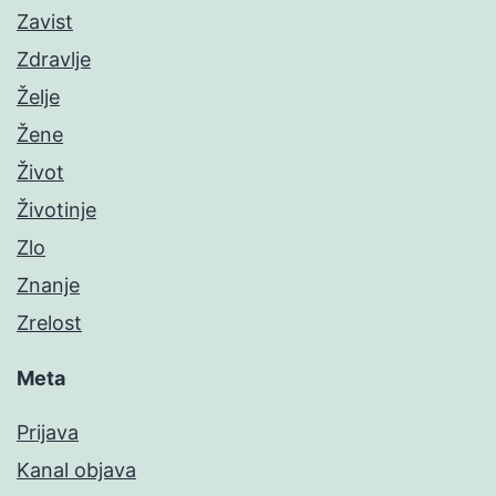
Zavist
Zdravlje
Želje
Žene
Život
Životinje
Zlo
Znanje
Zrelost
Meta
Prijava
Kanal objava