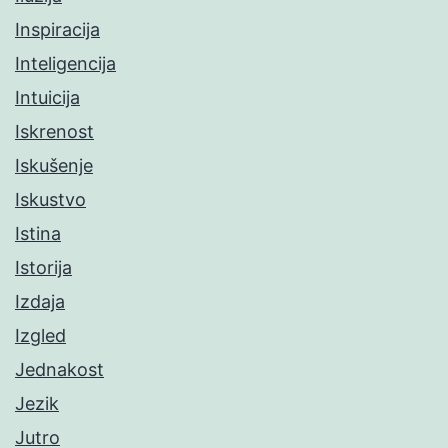
Inspiracija
Inteligencija
Intuicija
Iskrenost
Iskušenje
Iskustvo
Istina
Istorija
Izdaja
Izgled
Jednakost
Jezik
Jutro