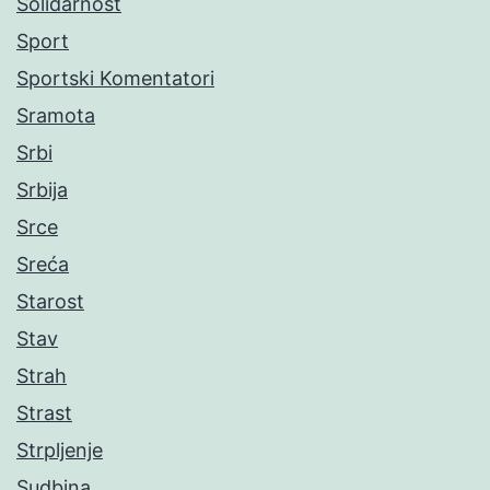
Solidarnost
Sport
Sportski Komentatori
Sramota
Srbi
Srbija
Srce
Sreća
Starost
Stav
Strah
Strast
Strpljenje
Sudbina