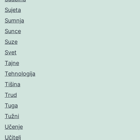
Sujeta
Sumnja
Sunce
Suze
Svet
Tajne
Tehnologija
Tišina
Trud
Tuga
Tužni
Učenje
Učitelj