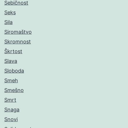
Sebičnost
Seks
Sila
Siromaštvo
Skromnost
Škrtost
Slava
Sloboda
Smeh
Smešno
Smrt
Snaga
Snovi