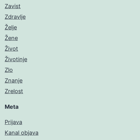
Zavist
Zdravlje
Želje
Žene
Život
Životinje
Zlo
Znanje
Zrelost
Meta
Prijava
Kanal objava