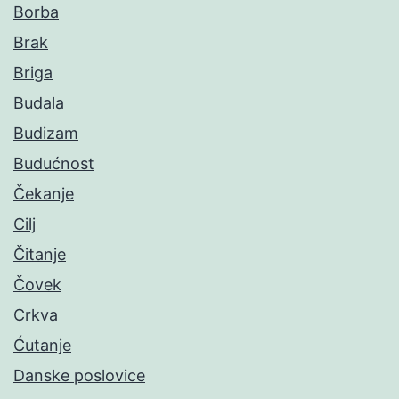
Borba
Brak
Briga
Budala
Budizam
Budućnost
Čekanje
Cilj
Čitanje
Čovek
Crkva
Ćutanje
Danske poslovice