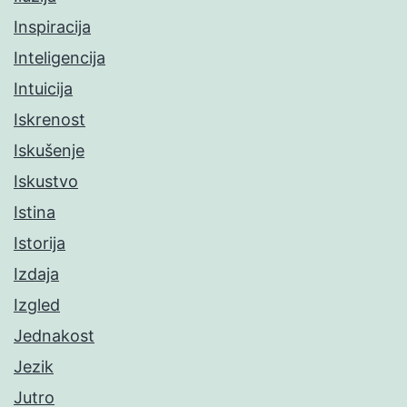
Inspiracija
Inteligencija
Intuicija
Iskrenost
Iskušenje
Iskustvo
Istina
Istorija
Izdaja
Izgled
Jednakost
Jezik
Jutro