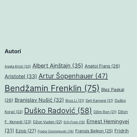
Autori
Albert Ajnštajn
(35)
Anatol Frans
(26)
Agata Kristi
(20)
Artur Šopenhauer
(47)
Aristotel
(33)
Bendžamin Frenklin
(75)
Blez Paskal
Branislav Nušić
(32)
(26)
Duško
Brus Li
(21)
Dejl Karnegi
(21)
Duško Radović
(58)
Džon
Korać
(22)
Džim Ron
(21)
Ernest Hemingvej
F. Kenedi
(23)
Džon Vuden
(22)
Erih From
(19)
(31)
Ezop
(27)
Fridrih
Fransis Bejkon
(25)
Fjodor Dostojevski
(19)