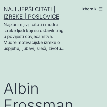
Preskoči
NAJLJEPŠI CITATI |
Izbornik
na
IZREKE | POSLOVICE
sadržaj
Najzanimljiviji citati i mudre
izreke ljudi koji su ostavili trag
u povijesti čovječanstva.
Mudre motivacijske izreke o
uspjehu, ljubavi, sreći, životu…
Albin
Frossman