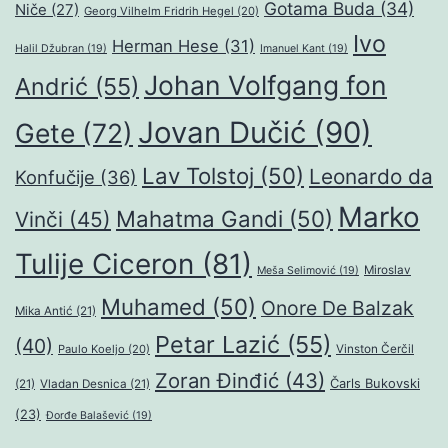
Gotama Buda
(34)
Niče
(27)
Georg Vilhelm Fridrih Hegel
(20)
Ivo
Herman Hese
(31)
Halil Džubran
(19)
Imanuel Kant
(19)
Johan Volfgang fon
Andrić
(55)
Jovan Dučić
(90)
Gete
(72)
Lav Tolstoj
(50)
Leonardo da
Konfučije
(36)
Marko
Mahatma Gandi
(50)
Vinči
(45)
Tulije Ciceron
(81)
Miroslav
Meša Selimović
(19)
Muhamed
(50)
Onore De Balzak
Mika Antić
(21)
Petar Lazić
(55)
(40)
Paulo Koeljo
(20)
Vinston Čerčil
Zoran Đinđić
(43)
Čarls Bukovski
(21)
Vladan Desnica
(21)
(23)
Đorđe Balašević
(19)