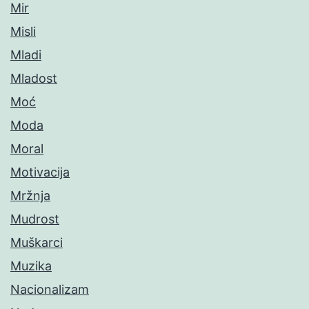
Mir
Misli
Mladi
Mladost
Moć
Moda
Moral
Motivacija
Mržnja
Mudrost
Muškarci
Muzika
Nacionalizam