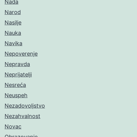
Nada
Narod
Nasilje
Nauka
Navika
Nepoverenje
Nepravda
Neprijatelji
Nesreća
Neuspeh
Nezadovoljstvo
Nezahvalnost
Novac
Obrazovanje