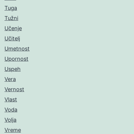
Tuga
Tužni
Učenje
Učitelj
Umetnost
Upornost
Uspeh
Vera
Vernost
Vlast
Voda
Volja
Vreme