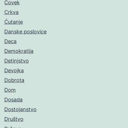
Čovek
Crkva
Ćutanje
Danske poslovice
Deca
Demokratija
Detinjstvo
Devojka
Dobrota
Dom
Dosada
Dostojanstvo
Društvo