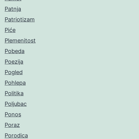
Patnja
Patriotizam
Piće
Plemenitost
Pobeda
Poezija
Pogled
Pohlepa
Politika
Poljubac
Ponos
Poraz
Porodica