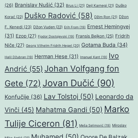
Branislav Nušić
(32)
(26)
Duško
Brus Li
(21)
Dejl Karnegi
(21)
Duško Radović
(58)
Džon
Korać
(22)
Džim Ron
(21)
Ernest Hemingvej
F. Kenedi
(23)
Džon Vuden
(22)
Erih From
(19)
(31)
Ezop
(27)
Fridrih
Fransis Bejkon
(25)
Fjodor Dostojevski
(19)
Gotama Buda
(34)
Niče
(27)
Georg Vilhelm Fridrih Hegel
(20)
Ivo
Herman Hese
(31)
Halil Džubran
(19)
Imanuel Kant
(19)
Johan Volfgang fon
Andrić
(55)
Jovan Dučić
(90)
Gete
(72)
Lav Tolstoj
(50)
Leonardo da
Konfučije
(36)
Marko
Mahatma Gandi
(50)
Vinči
(45)
Tulije Ciceron
(81)
Miroslav
Meša Selimović
(19)
Muhamed
(50)
Onore De Balzak