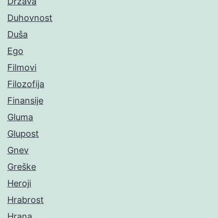
Država
Duhovnost
Duša
Ego
Filmovi
Filozofija
Finansije
Gluma
Glupost
Gnev
Greške
Heroji
Hrabrost
Hrana