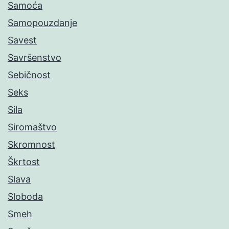
Samoća
Samopouzdanje
Savest
Savršenstvo
Sebičnost
Seks
Sila
Siromaštvo
Skromnost
Škrtost
Slava
Sloboda
Smeh