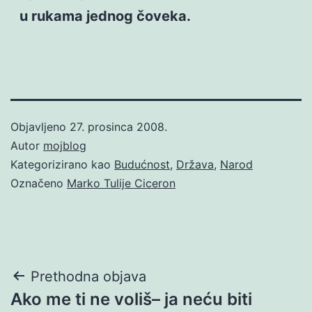
u rukama jednog čoveka.
Objavljeno
27. prosinca 2008.
Autor
mojblog
Kategorizirano kao
Budućnost
,
Država
,
Narod
Označeno
Marko Tulije Ciceron
Navigacija
Prethodna objava
Ako me ti ne voliš– ja neću biti
objava