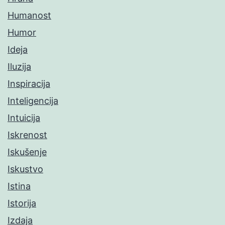
Humanost
Humor
Ideja
Iluzija
Inspiracija
Inteligencija
Intuicija
Iskrenost
Iskušenje
Iskustvo
Istina
Istorija
Izdaja