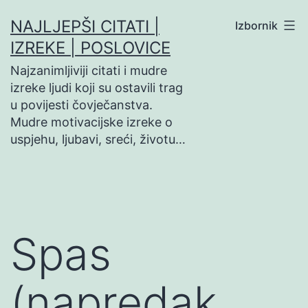
Preskoči
NAJLJEPŠI CITATI |
Izbornik
na
IZREKE | POSLOVICE
sadržaj
Najzanimljiviji citati i mudre
izreke ljudi koji su ostavili trag
u povijesti čovječanstva.
Mudre motivacijske izreke o
uspjehu, ljubavi, sreći, životu…
Spas
(napredak,