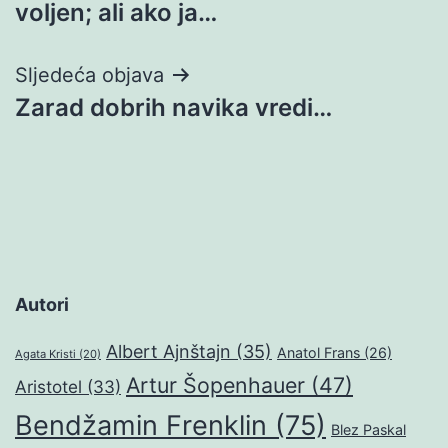
voljen; ali ako ja…
Sljedeća objava
Zarad dobrih navika vredi…
Autori
Albert Ajnštajn
(35)
Anatol Frans
(26)
Agata Kristi
(20)
Artur Šopenhauer
(47)
Aristotel
(33)
Bendžamin Frenklin
(75)
Blez Paskal