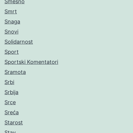
Smešno
Smrt
Snaga
Snovi
Solidarnost
Sport
Sportski Komentatori
Sramota
Srbi
Srbija
Srce
Sreća
Starost
Stav