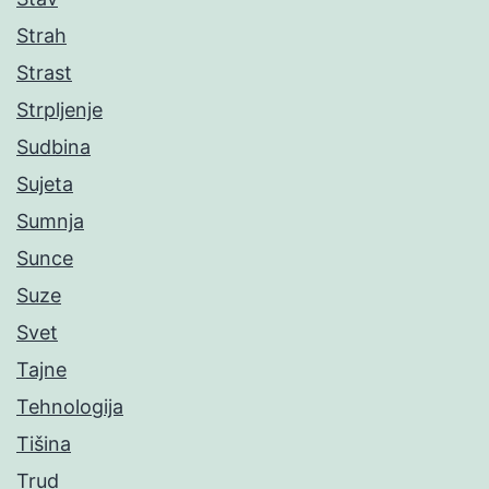
Strah
Strast
Strpljenje
Sudbina
Sujeta
Sumnja
Sunce
Suze
Svet
Tajne
Tehnologija
Tišina
Trud