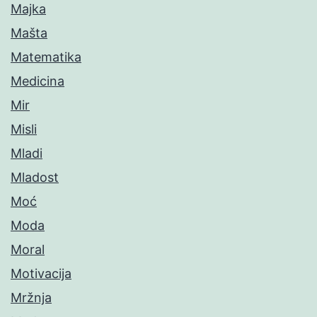
Majka
Mašta
Matematika
Medicina
Mir
Misli
Mladi
Mladost
Moć
Moda
Moral
Motivacija
Mržnja