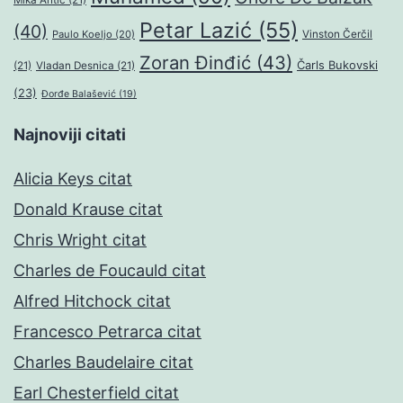
Mika Antić
(21)
Petar Lazić
(55)
(40)
Paulo Koeljo
(20)
Vinston Čerčil
Zoran Đinđić
(43)
Čarls Bukovski
(21)
Vladan Desnica
(21)
(23)
Đorđe Balašević
(19)
Najnoviji citati
Alicia Keys citat
Donald Krause citat
Chris Wright citat
Charles de Foucauld citat
Alfred Hitchock citat
Francesco Petrarca citat
Charles Baudelaire citat
Earl Chesterfield citat