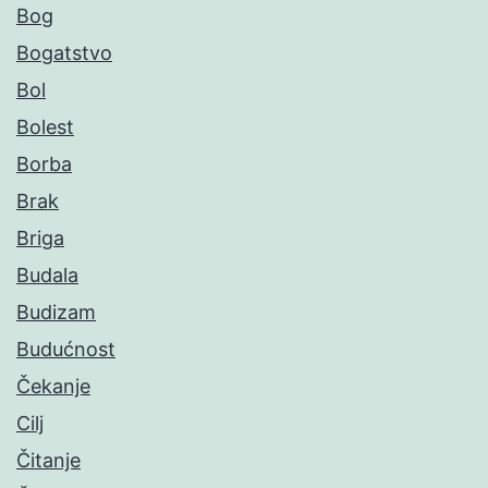
Bog
Bogatstvo
Bol
Bolest
Borba
Brak
Briga
Budala
Budizam
Budućnost
Čekanje
Cilj
Čitanje